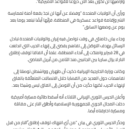
وأراضيها لن تكون بعد الآن دروعا للقواعد الأميركية”.
ورأى أن الولايات المتحدة “وفضلا عن أنها لن تجدَ بقعة آمنة لممارسة
الشر وإقامة قواعد عسكرية في المنطقة، فإنّها أيضًا تبتعد يوما بعد
يوم عن وضعها السابق”
وجاء بيان خامنئي في وقت تواصل فيه إيران والولايات المتحدة تبادل
الرسائل بهدف التوصّل إلى تفاهم يفضي إلى إنهاء الحرب التي اندلعت
في 28 فبراير وامتدّت إلى أنحاء المنطقة، علما أن اتفاقا لوقف إطلاق
النار لا يزال ساريا بين الجانبين منذ الثامن من أبريل الماضي.
وكانت وزارة الخارجية الإيرانية ذكرت أن طهران وواشنطن توصلتا إلى
تفاهمات حول العديد من القضايا خلال الاتصالات المتعلّقة باتفاق
لإنهاء الحرب، لكنها حذّرت من أن التوصل إلى اتفاق ليس وشيكا بعد.
وأعلن الحرس الثوري الإيراني الثلاثاء أنه أسقط طائرة مسيّرة أميركية
دخلت المجال الجوي للجمهورية الإسلامية وأطلق النار على مقاتلة
ومسيّرة اخترقتاه أيضا.
وحذّر الحرس الثوري في بيان “من أيّ انتهاك لوقف إطلاق ّالنار من قبل