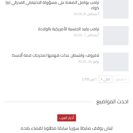
ترامب يواصل الضغط على مسؤولة الاحتياطي الفدرالي ليزا
كوك
أغسطس 8, 2026
ترامب يقيد الجنسية الأمريكية بالولادة
أغسطس 7, 2026
لافروف: واشنطن عدلت فهمها لمخرجات قمة ألاسكا
يوليو 24, 2026
السابق
التالي
1 من 3٬705
احدث المواضيع
أخبار العرب
لبنان يوقف ضابطا سوريا سابقا مطلوبا لقضاء بلاده