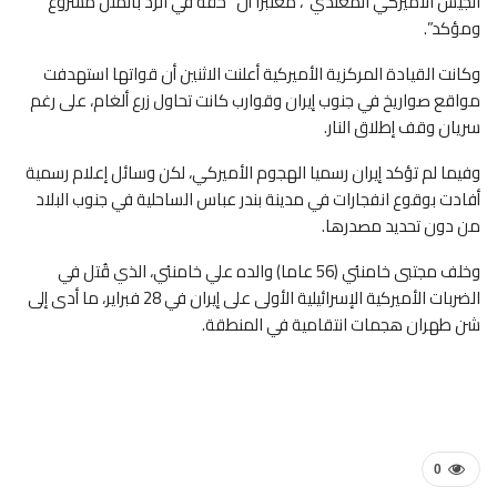
الجيش الأميركي المعتدي”، معتبرا أن “حقه في الردّ بالمثل مشروع
ومؤكد”.
وكانت القيادة المركزية الأميركية أعلنت الاثنين أن قواتها استهدفت
مواقع صواريخ في جنوب إيران وقوارب كانت تحاول زرع ألغام، على رغم
سريان وقف إطلاق النار.
وفيما لم تؤكد إيران رسميا الهجوم الأميركي، لكن وسائل إعلام رسمية
أفادت بوقوع انفجارات في مدينة بندر عباس الساحلية في جنوب البلاد
من دون تحديد مصدرها.
وخلف مجتبى خامنئي (56 عاما) والده علي خامنئي، الذي قُتل في
الضربات الأميركية الإسرائيلية الأولى على إيران في 28 فبراير، ما أدى إلى
شن طهران هجمات انتقامية في المنطقة.
0