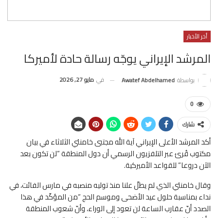
أخر الأخبار
المرشد الإيراني يوجّه رسالة حادة لأميركا
في
مايو 27, 2026
بواسطة
Awatef Abdelhamed
0
شارك
أكد المرشد الأعلى الإيراني آية الله مجتبى خامنئي الثلاثاء في بيان
مكتوب قُرئ عبر التلفزيون الرسمي أن دول المنطقة “لن تكون بعد
الآن دروعا” للقواعد الأميركية.
وقال خامنئي الذي لم يطلّ علنا منذ توليه منصبه في مارس الفائت، في
نداء بمناسبة حلول عيد الأضحى وموسم الحج “من المؤكّد في هذا
الصدد أنّ عقارب الساعة لن تعود إلى الوراء، وأنّ شعوب المنطقة