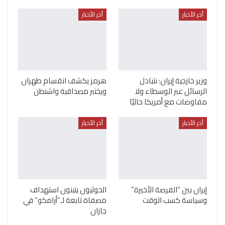
أخر الأخبار
أخر الأخبار
وزير خارجية إيران: نتبادل
هرمز يكشف انقسام طهران
الرسائل عبر الوسطاء ولا
ويختبر مصداقية واشنطن
مفاوضات مع أمريكا حاليًا
أخر الأخبار
أخر الأخبار
إيران بين “الفرصة الأخيرة”
الحوثيون يتبنون استهداف
وسياسة كسب الوقت
مصفاة تابعة لـ”أرامكو” في
جازان