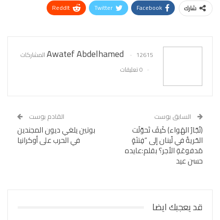
ReddIt
Twitter
Facebook
شارك
WhatsApp
Pinterest
البريد الإلكتروني
Awatef Abdelhamed
12615 المشاركات
0 تعليقات
السابق بوست
القادم بوست
(تُجّارُ الهَواء) كَيفَ تَحوّلَت
بوتين يلغي ديون المجندين
الحُريةُ في لُبنان إلى “فِتنَةٍ
في الحرب على أوكرانيا
مَدفوعَةِ الأجر؟ بقلم:عايده
حسن عيد
قد يعجبك ايضا