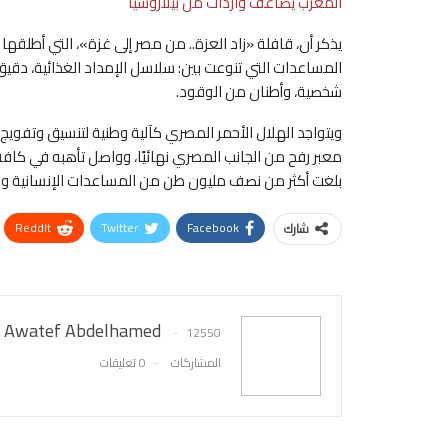
المغرب يضاعف واردات من بيلاروسيا
المساعدات التي تنوعت بين: سلاسل الإمداد الغذائية، دقيق،
شخصية، وأطنان من الوقود.
ويتواجد الهلال الأحمر المصري كآلية وطنية لتنسيق وتفويج 
معبر رفح من الجانب المصري نهائيًا، وواصل تأهبه في كاف
بلغت أكثر من نصف مليون طن من المساعدات الإنسانية والإغاثة، وذلك بجهو
ReddIt
Twitter
Facebook
شارك
Awatef Abdelhamed
12550
المشاركات
0 تعليقات