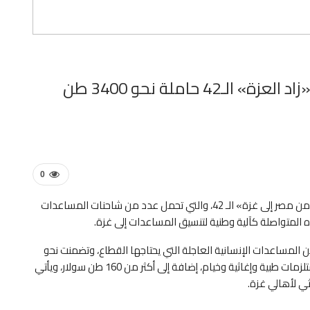
الهلال الأحمر المصري يُطلق قافلة «زاد العزة» الـ42 حاملة نحو 3400 طن
0
دفع الهلال الأحمر المصري، صباح اليوم، قافلة «زاد العزة.. من مصر إلى غزة» الـ 42، والتي تحمل عدد من شاحنات المساعدات
ه المتواصلة كآلية وطنية لتنسيق المساعدات إلى غزة.
«زاد العزة» في يومها الـ 42، نحو 3400 طن من المساعدات الإنسانية العاجلة التي يحتاجها القطاع، وتضمنت نحو
2500 طن مساعدات غذائية ودقيق، وأكثر من 700 طن مستلزمات طبية وإغاثية وخيام، إضافة إلى أكثر من 160 طن سولار، ويأتي
ثي لأهالي غزة.