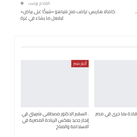
القادم بوست
كامالا هاريس: ترامب منح نتنياهو «شيكًا على بياض»
ليفعل ما يشاء في غزة
أخبار مصر
إفادة بما جرى في مصر
. السفير الدكتور مصطفى شربيني في
إنجاز جديد يعكس الريادة المصرية في
الاستدامة والمناخ