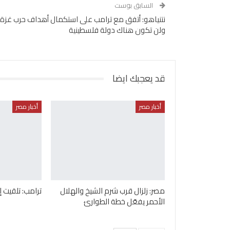
السابق بوست
نتنياهو: أتفق مع ترامب على استكمال أهداف حرب غزة..
ولن تكون هناك دولة فلسطينية
قد يعجبك ايضا
أخبار مصر
أخبار مصر
مصر: زلزال قرب شرم الشيخ والهلال
ترامب: تلقيت 
الأحمر يفعّل خطة الطوارئ