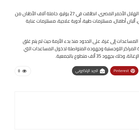
يذكر أن، قافلة «زاد العزة.. من مصر إلى غزة»، التي أطلقها الهلال الأحمر المصرى، انطلقت في 27 يوليو، حاملة آلاف الأطنان من
 ألبان أطفال، مستلزمات طبية، أدوية علاجية، مستلزمات عناية
المساعدات إلى غزة، على الحدود منذ بدء الأزمة حيث لم يتم غلق
ة المراكز اللوجستية وجهوده المتواصلة لدخول المساعدات التي
د 35 ألف متطوع بالجمعية.
Pinterest
البريد الإلكتروني
0