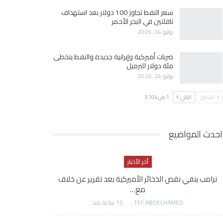
سعر النفط تجاوز 100 دولار بعد استهداف
ناقلتين في البحر الأحمر
يوليو 24, 2026
ضربات أميركية وإيرانية جديدة والنفط يتخطى
مئة دولار للبرميل
يوليو 24, 2026
السابق
التالي
1 من 3٬704
احدث المواضيع
أخر الأخبار
ترامب ينفي نقص الذخائر الأميركية بعد تقرير عن خلاف
مع…
AWATEF ABDELHAMED
15 ساعة منذ