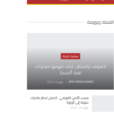
يديو
في العمق
منوعات
اقتصاد وبورصة
سياسة خارجية
لافروف: واشنطن عدلت فهمها لمخرجات
قمة ألاسكا
AWATEF ABDELHAMED
يوليو 24, 2026
بسبب الأمن القومي.. الصين تحظر صادرات
حيوية إلى أوروبا
يوليو 24, 2026