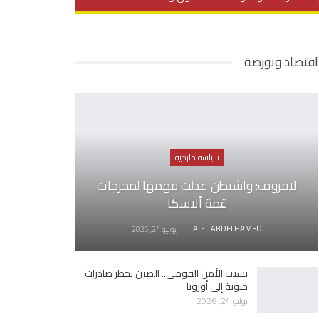
يديو
في العمق
منوعات
اقتصاد وبورصة
سياسة خارجية
لافروف: واشنطن عدلت فهمها لمخرجات
قمة ألاسكا
AWATEF ABDELHAMED
يوليو 24, 2026
بسبب الأمن القومي.. الصين تحظر صادرات
حيوية إلى أوروبا
يوليو 24, 2026