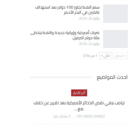
سعر النفط تجاوز 100 دولار بعد استهداف
ناقلتين في البحر الأحمر
يوليو 24, 2026
ضربات أميركية وإيرانية جديدة والنفط يتخطى
مئة دولار للبرميل
يوليو 24, 2026
السابق
التالي
1 من 3٬704
احدث المواضيع
أخر الأخبار
ترامب ينفي نقص الذخائر الأميركية بعد تقرير عن خلاف
مع…
AWATEF ABDELHAMED
3 ساعات منذ