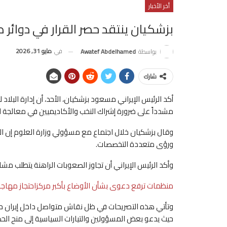
أخر الأخبار
بزشكيان ينتقد حصر القرار في دوائر 
في
مايو 31, 2026
بواسطة
Awatef Abdelhamed
شارك
أكد الرئيس الإيراني مسعود بزشكيان، الأحد، أن إدارة البلاد
مشدداً على ضرورة إشراك النخب والأكاديميين في معالجة الت
وقال بزشكيان خلال اجتماع مع مسؤولي وزارة العلوم إن الضغ
ورؤى متعددة التخصصات.
وأكد الرئيس الإيراني أن تجاوز الصعوبات الراهنة يتطلب م
منظمات ترفع دعوى بشأن الأوضاع بأكبر مركزاحتجاز مهاجري
وتأتي هذه التصريحات في ظل نقاش متواصل داخل إيران حول
حيث يدعو بعض المسؤولين والتيارات السياسية إلى منح الحك