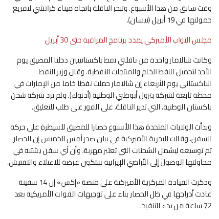
وقت ⁠سابق من هذا الأسبوع. وتبحر الناقلة باتجاه ميناء كراتشي لتفريغ
حمولتها في 19 أبريل (نيسان).
مجلس النواب الأميركي يمدد برنامج المراقبة حتى 30 أبريل
وكانت شالامار واحدة من ناقلتي نفط باكستانيتين دخلتا المضيق يوم
الأحد لتحميل ⁠النفط الخام والمنتجات النفطية. ‌وقال وزير ‌النفط
الباكستاني يوم الأربعاء إن ​شالامار حملت ‌نفطا خاما من الإمارات في
محطة ‌تابعة لشركة بترول أبوظبي الوطنية (أدنوك). ولم ترد شركة شحن
باكستان الوطنية، التي تدير الناقلة، على الفور على طلب للتعليق.
وبدأت ‌الولايات المتحدة هذا الأسبوع حصارا للمضيق للسيطرة على حركة
السفن. وقالت ⁠البحرية ⁠الأميركية في بيان صدر أمس الخميس إن الحصار
تم توسيعه ليشمل الشحنات التي تعتبر مهربة، وأن أي سفن يشتبه في
محاولتها الوصول إلى الأراضي الإيرانية ستكون عرضة للاعتلاء والتفتيش.
وذكرت القيادة المركزية الأميركية على منصة «إكس» إن 14 سفينة
عادت أدراجها في ظل ​الحصار بناء ​على توجيهات القوات الأمريكية بعد
72 ساعة من بدء التنفيذ.