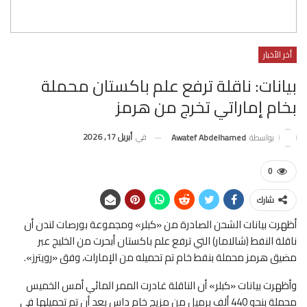
أخر الأخبار
بيانات: ناقلة ترفع علم باكستان محملة
بخام إماراتي تخرج من هرمز
في
أبريل 17, 2026
بواسطة
Awatef Abdelhamed
0
شارك
أظهرت بيانات الشحن الصادرة من «كبلر» ومجموعة بورصات لندن أن
ناقلة النفط (شالامار) ​التي ترفع علم باكستان أبحرت من الخليج عبر
مضيق هرمز محملة بنفط خام تم تحميله من الإمارات، وفق «رويترز».
وأظهرت بيانات «كبلر» أن الناقلة غادرت الممر المائي أمس الخميس
محملة بنحو 440 ألف ‌برميل من ‌مزيج خام داس ​بعد ‌أن ⁠تم ​تحميلها في