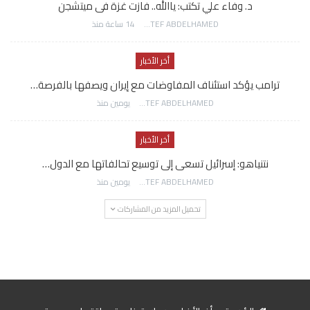
د. وفاء علي تكتب: ياالله.. فازت غزة فى ميتشجن
AWATEF ABDELHAMED
14 ساعة منذ
أخر الأخبار
ترامب يؤكد استئناف المفاوضات مع إيران ويصفها بالفرصة…
AWATEF ABDELHAMED
يومين منذ
أخر الأخبار
نتنياهو: إسرائيل تسعى إلى توسيع تحالفاتها مع الدول…
AWATEF ABDELHAMED
يومين منذ
تحميل المزيد من المشاركات