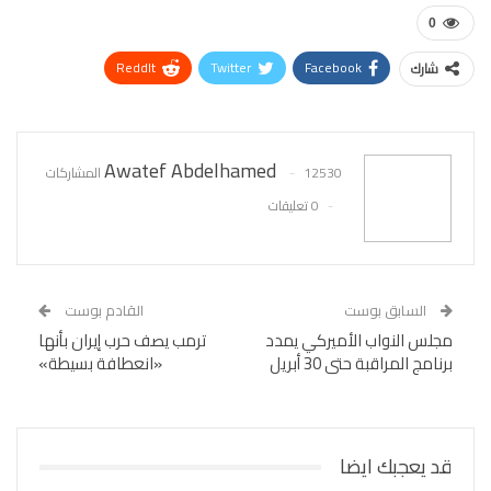
0
ReddIt
Twitter
Facebook
شارك
WhatsApp
Pinterest
البريد الإلكتروني
Awatef Abdelhamed
12530 المشاركات
0 تعليقات
السابق بوست
القادم بوست
مجلس النواب الأميركي يمدد
ترمب يصف حرب إيران بأنها
برنامج المراقبة حتى 30 أبريل
«انعطافة بسيطة»
قد يعجبك ايضا