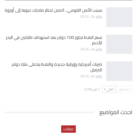
بسبب الأمن القومي.. الصين تحظر صادرات حيوية إلى أوروبا
يوليو 24, 2026
سعر النفط تجاوز 100 دولار بعد استهداف ناقلتين في البحر
الأحمر
يوليو 24, 2026
ضربات أميركية وإيرانية جديدة والنفط يتخطى مئة دولار
للبرميل
يوليو 24, 2026
السابق
التالي
1 من 3٬704
احدث المواضيع
مقالات