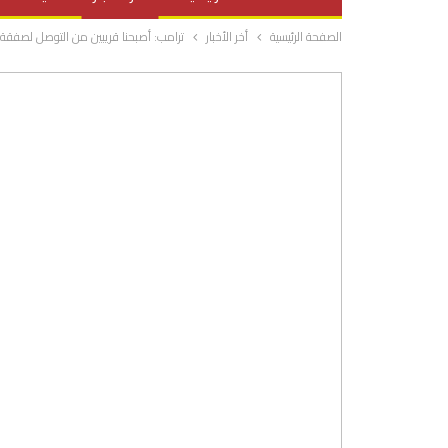
الصفحة الرئيسية
أخر الأخبار
ترامب: أصبحنا قريبين من التوصل لصفقة
صحة وتغذية
المرأة والحياة