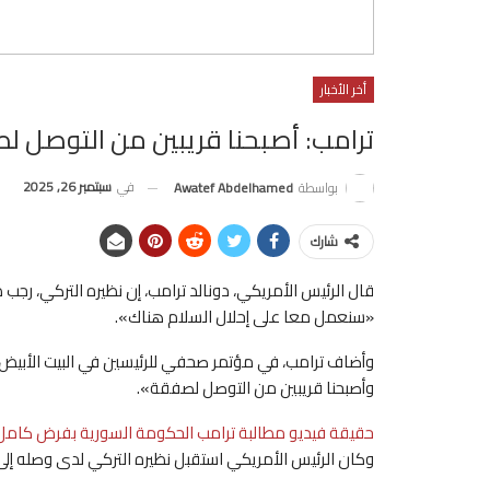
أخر الأخبار
ترامب: أصبحنا قريبين من التوصل ل
في
سبتمبر 26, 2025
بواسطة
Awatef Abdelhamed
شارك
قال الرئيس الأمريكي، دونالد ترامب، إن نظيره التركي، رج
«سنعمل معا على إحلال السلام هناك».
وأضاف ترامب، في مؤتمر صحفي للرئيسين في البيت الأبيض:
وأصبحنا قريبين من التوصل لصفقة».
حقيقة فيديو مطالبة ترامب الحكومة السورية بفرض كامل س
وكان الرئيس الأمريكي استقبل نظيره التركي لدى وصله إلى 