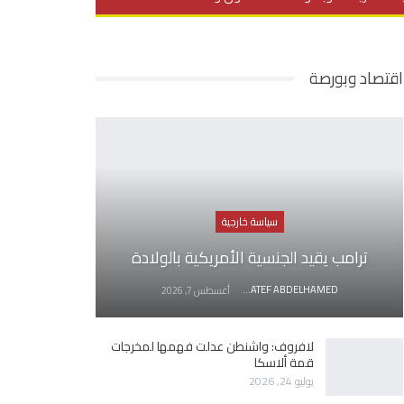
يديو
في العمق
منوعات
اقتصاد وبورصة
سياسة خارجية
ترامب يقيد الجنسية الأمريكية بالولادة
AWATEF ABDELHAMED
أغسطس 7, 2026
لافروف: واشنطن عدلت فهمها لمخرجات
قمة ألاسكا
يوليو 24, 2026