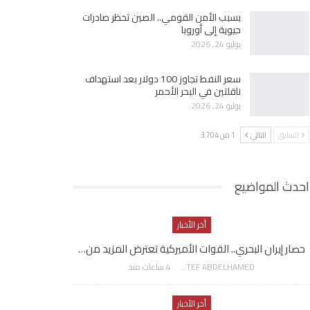
بسبب الأمن القومي.. الصين تحظر صادرات
حيوية إلى أوروبا
يوليو 24, 2026
سعر النفط تجاوز 100 دولار بعد استهداف
ناقلتين في البحر الأحمر
يوليو 24, 2026
السابق
التالي
1 من 3٬704
احدث المواضيع
أخر الأخبار
حصار إيران البحري.. القوات الأميركية تعترض المزيد من…
AWATEF ABDELHAMED
4 ساعات منذ
أخر الأخبار