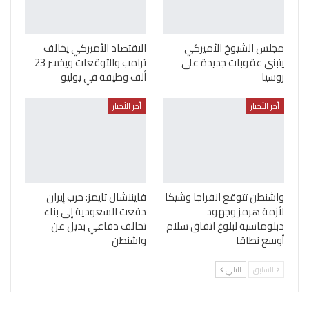
مجلس الشيوخ الأميركي
الاقتصاد الأميركي يخالف
يتبنى عقوبات جديدة على
ترامب والتوقعات ويخسر 23
روسيا
ألف وظيفة في يوليو
أخر الأخبار
أخر الأخبار
واشنطن تتوقع انفراجا وشيكا
فايننشال تايمز: حرب إيران
لأزمة هرمز وجهود
دفعت السعودية إلى بناء
دبلوماسية لبلوغ اتفاق سلام
تحالف دفاعي بديل عن
أوسع نطاقا
واشنطن
السابق
التالي