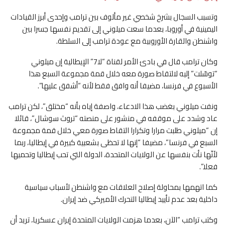
وتسبب السجال بشرخ شخصي غير مألوف بين ترامب وإحدى أبرز القيادات
اليمينية في أوروبا، بعدما سعت ميلوني إلى تقديم نفسها جسرا بين
واشنطن والقارة الأوروبية مع عودة ترامب إلى السلطة.
وكان ترامب قال في بادئ الأمر لقناة “لا7” الإيطالية إن ميلوني
“توسّلت” إليه لالتقاط صورة معه خلال قمة مجموعة السبع هذا
الأسبوع في فرنسا، مضيفا أنه وافق فقط لأنه “أشفق عليها”.
ونفت ميلوني بغضب هذا الادعاء، واصفة إياه بأنه “مختلق”، لكن ترامب
عاد وشدد على موقفه في منشور على منصته “تروث سوشال”، قائلا
إن “ميلوني طلبت مرارا وتكرارا التقاط صورة معي خلال قمة مجموعة
السبع في فرنسا”، مضيفا “إنها لا تحظى بشعبية كبيرة في إيطاليا، ربما
لأنّها نأت بنفسها عن الولايات المتحدة، الدولة التي تحب إيطاليا وتحميها
فعلا”.
كما اتهمها بمحاولة إصلاح العلاقات مع واشنطن لأسباب سياسية
داخلية بعد عدم تأييد إيطاليا التحرك الأميركي ضد إيران.
وكتب ترامب “الآن، بعدما هزمت الولايات المتحدة إيران عسكريا، تريد أن