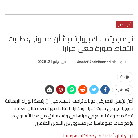
أخر الأخبار
ترامب يتمسك بروايته بشأن ميلوني: طلبت
التقاط صورة معي مرارا
في
يونيو 21, 2026
بواسطة
Awatef Abdelhamed
0
شارك
أصرّ الرئيس الأميركي دونالد ترامب السبت، على أنّ رئيسة الوزراء الإيطالية
جورجيا ميلوني طلبت “مرارا وتكرارا” التقاط صورة معه خلال انعقاد
قمة مجموعة السبع في فرنسا في وقت سابق من هذا الأسبوع، ما
يؤجج خلافا دبلوماسيا غير مسبوق بين البلدين الحليفين.
إيران: لبنان أولوية في محادثات سويسرا