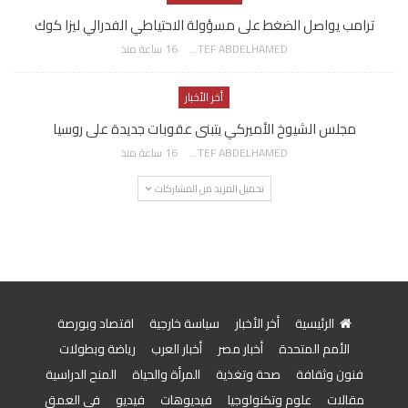
ترامب يواصل الضغط على مسؤولة الاحتياطي الفدرالي ليزا كوك
AWATEF ABDELHAMED
16 ساعة منذ
أخر الأخبار
مجلس الشيوخ الأميركي يتبنى عقوبات جديدة على روسيا
AWATEF ABDELHAMED
16 ساعة منذ
تحميل المزيد من المشاركات
الرئيسية
أخر الأخبار
سياسة خارجية
اقتصاد وبورصة
الأمم المتحدة
أخبار مصر
أخبار العرب
رياضة وبطولات
فنون وثقافة
صحة وتغذية
المرأة والحياة
المنح الدراسية
مقالات
علوم وتكنولوجيا
فيديوهات
فيديو
في العمق