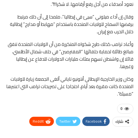
نعود أصدقاء من أجل رفع أرقامها. لا شكرا!!!”.
وقال إن أداء ميلوني “سيئ في إيطاليا”، ملمحا إلى أن ذلك مرتبط
برفضها السماح للولايات المتحدة باستخدام “مهابط أو مدارج” إيطالية
خلال الحرب مع إيران.
وأعاد ترامب كذلك طرح شكواه المتكررة من أن الولايات المتحدة تنفق
مبالغ طائلة لحماية حلفائها “المفترضين” في حلف شمال الأطلسي،
قائلا إن واشنطن تسهم بمئات مليارات الدولارات للدفاع عن إيطاليا
وغيرها.
وكان وزير الخارجية الإيطالي أنتونيو تاياني ألغى الجمعة زيارة للولايات
المتحدة كانت مقررة بعد أيام، احتجاجا على تصريحات ترامب التي اعتبرها
“مسيئة”.
0
ReddIt
Twitter
Facebook
شارك
WhatsApp
Pinterest
البريد الإلكتروني