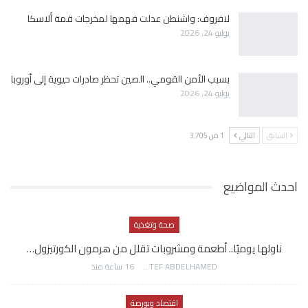
لافروف: واشنطن عدلت فهمها لمخرجات قمة ألاسكا
يوليو 24, 2026
بسبب الأمن القومي.. الصين تحظر صادرات حيوية إلى أوروبا
يوليو 24, 2026
السابق
التالي
1 من 3٬705
احدث المواضيع
صحة وتغذية
ناولها يوميًا.. أطعمة ومشروبات تقلل من هرمون الكورتيزول…
AWATEF ABDELHAMED
16 ساعة منذ
اقتصاد وبورصة