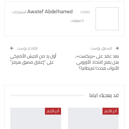
Awatef Abdelhamed
12592 المشاركات
0 تعليقات
السابق بوست
القادم بوست
بعد عقد على «بريكست»..
أول رد من الجيش الأميركي
هل يفتح الاتحاد الأوروبي
على “إغلاق مضيق هرمز”
الأبواب مجددا لبريطانيا؟
قد يعجبك ايضا
أخر الأخبار
أخر الأخبار