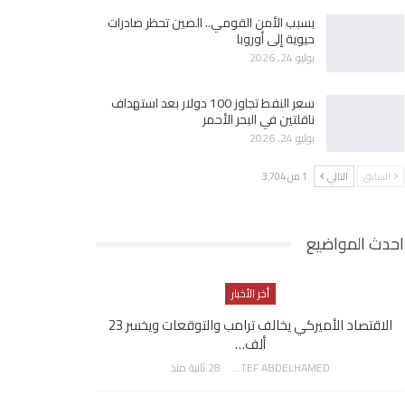
بسبب الأمن القومي.. الصين تحظر صادرات
حيوية إلى أوروبا
يوليو 24, 2026
سعر النفط تجاوز 100 دولار بعد استهداف
ناقلتين في البحر الأحمر
يوليو 24, 2026
السابق
التالي
1 من 3٬704
احدث المواضيع
أخر الأخبار
الاقتصاد الأميركي يخالف ترامب والتوقعات ويخسر 23
ألف…
AWATEF ABDELHAMED
28 ثانية منذ