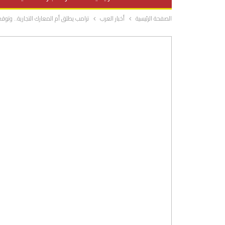
الصفحة الرئيسية
أخبار العرب
ترامب يطلق أم المعارك التجارية.. وتوقع
صحة وتغذية
المرأة والحياة