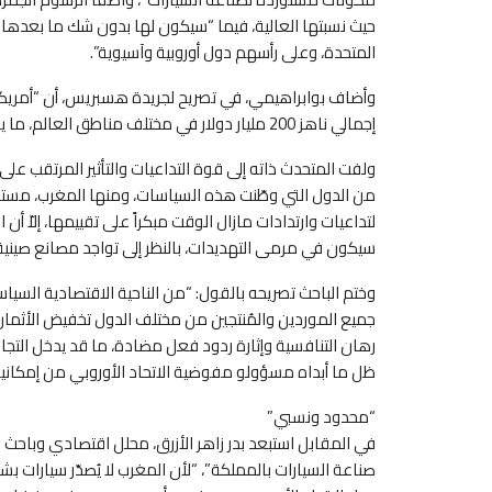
حيث نسبتها العالية، فيما “سيكون لها بدون شك ما بعدها م
المتحدة، وعلى رأسهم دول أوروبية وآسيوية”.
إجمالي ناهز 200 مليار دولار في مختلف مناطق العالم، ما يعني أنها تستورد 20 في المائة من حصص سوق صناعة السيارات”.
ولفت المتحدث ذاته إلى قوة التداعيات والتأثير المرتقب عل
من الدول التي وطّنت هذه السياسات، ومنها المغرب، مستدل
لتداعيات وارتدادات مازال الوقت مبكراً على تقييمها، إلاّ أ
سيكون في مرمى التهديدات، بالنظر إلى تواجد مصانع صينية
وختم الباحث تصريحه بالقول: “من الناحية الاقتصادية السياس
جميع الموردين والمُنتجين من مختلف الدول تخفيض الأثمان،
رهان التنافسية وإثارة ردود فعل مضادة، ما قد يدخل التجا
ظل ما أبداه مسؤولو مفوضية الاتحاد الأوروبي من إمكانية
“محدود ونسبي”
في المقابل استبعد بدر زاهر الأزرق، محلل اقتصادي وباحث في
صناعة السيارات بالمملكة”، “لأن المغرب لا يُصدّر سيارات 