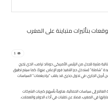
وقعات بتأثيرات متباينة على المغرب
1
الية مثيرة للجدل من الرئيس الأمريكي دونالد ترامب، الذي يَخرج،
ة “شاملة” (ستدخل حيز التنفيذ فور الإعلان عنها). كما سيتم تطبيق
ات في الثالث من أبريل الجاري؛ في تحول جذري قد يقلب “براديغمات” السياسات
الم إلى سياسات الحمائية، هاويةً بأسهم كبريات الشركات
اتها في المغرب، فضلا عن تقلبات في أداء الدولار والعملات،