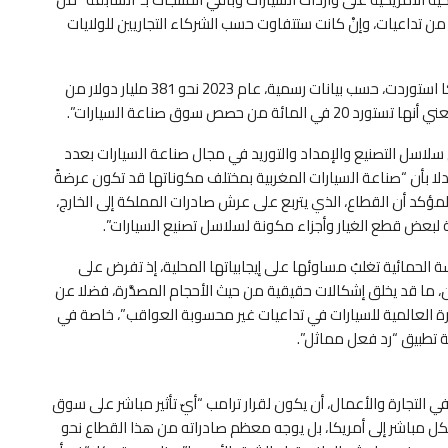
ن تداعيات، وإنْ كانت ستتفاوت حسب الشركاء التجاريين للولايات
وأضاف بوابراهيمي، في تصريح لجريدة هسبريس، أن “أمريكا استوردت، حسب بيانات رسمية، عام 2023 نحو 381 مليار دولار من
ى سلاسل التصنيع والإمداد والتوريد في مجال صناعة السيارات بعدد
ا بأن “صناعة السيارات المغربية بمختلف مكوناتها قد تكون عرضةً
ن المؤكد أن القطاع، الذي يتربع على عرش صادرات المملكة إلى الخارج،
 لبعض قطع الغيار وأجزاء مكونة لسلاسل تصنيع السيارات”.
ة الحمائية تغلبُ مساوئها على إيجابياتها المحلية، إذ تفرض على
 ما قد يخلق إشكالات حقيقية من حيث الأحجام المصدَّرة، فضلا عن
رة العالمية للسيارات في تداعيات غير محسوبة العواقب”، خاصة في
 تطبيق “رد فعل مماثل”.
 التجارة والأعمال، أن يكون لقرار ترامب “أيّ تأثير مباشر على سوق
بشكل مباشر إلى أمريكا، بل يوجه معظم صادراته من هذا القطاع نحو