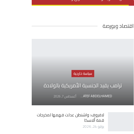
يديو
في العمق
منوعات
اقتصاد وبورصة
سياسة خارجية
ترامب يقيد الجنسية الأمريكية بالولادة
AWATEF ABDELHAMED
أغسطس 7, 2026
لافروف: واشنطن عدلت فهمها لمخرجات
قمة ألاسكا
يوليو 24, 2026