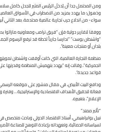
ومن المحتمل جدا أن يُدخلَ الرئيس المثير للجدل كامل سلا
وذهول؛ ما يهدد بمزيد من الاضطراب في الأسواق العالمي
سواء- من اندلاع حرب تجارية عالمية محتدمة، بعد الثاني أبريل
ووفقا لتقارير دولية فإن “فريق ترامب ومعاونيه مازالوا بص
بلدان أو منتجات معينة”.
منظمة التجارة العالمية، التي كانت أوقفت واشنطن تمويلها م
الجمركية”، وقالت إنه “يهدد بتهميش المنظمة وقدرتها على
قواعد جديدة”.
ودافع البيت الأبيض، في مقال منشور على موقعه الرسمي الي
فعالة لتحقيق الأهداف الاقتصادية والإستراتيجية… وفترة و
الإعلام”، بتعبيره.
“تأثير ممتد”
نبيل بوابراهيمي، أستاذ الاقتصاد الدولي وباحث متخصص في 
لسياساته الحمائية، وتعهداته بإعادة التوهج للصناعة الأمر
مكونات مستوردة لصناعة السيارات”، واصفاً الرسوم الجمركي