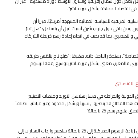
عن بعض دول شمال إفريقيا والشرق الأوسط”؛ وزاد مستدركا: “غير أن
 في اقتصاد المملكة بشكل غير مباشر”.
ة المرتقبة للسياسة الحمائية المنتهجة أمريكيًا، مبرزا أن
 ومن باقي دول جنوب شرق آسيا”، قبل أن يتساءل: “هل تمرّ
اجي والتصديري، بما قد يصب في اتجاه إعادة رسم خريطة الشركاء
ادية”، يستحضر الباحث ذاته، مضيفا: “كبلدٍ نامٍ يتلمّس طريقه
برى فالمغرب معني بشكل غير مباشر بتوسيع رقعة الرسوم
ع الاقتصادي
وق الدولية وانخراطه في مسار سلاسل التوريد ومنصات التصنيع
 هذا القطاع قد يتضررون نسبياً وبشكل محدود وغير مباشر، انطلاقاً
م رسم 25 بالمائة”.
“القرار الأمريكي قاسٍ وستكون له عواقب وخيمة. من خلال زيادة الرسوم الجمركية إلى 25 بالمائة ستصبح واردات السيارات إلى