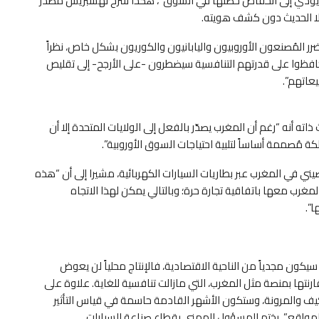
ة، ما يؤدي إلى انخفاض حصتها في السوق”، هكذا شرحَ لهسبريس مصدر
لا الحديث دون كشف هويته.
 المُصنعون الأوروبيون واليابانيون والكوريون بشكل خاص، نظراً
يحافظوا على قدرتهم التنافسية سيضطرون -على الأرجح- إلى تقليص
عاتهم”.
ته أنه “رغم أن المغرب يصدّر بالفعل إلى الولايات المتحدة إلا أن
ملكة مُصممة أساساً لتلبية احتياجات السوق الأوروبية”.
ني في المغرب عبر بطاريات السيارات الكهربائية، مشيرا إلى أن “هذه
لمغرب معها باتفاقية تجارة حرة؛ وبالتالي يمكن لهذا الاتجاه
ا”.
يكون مجدياً من الناحية الاقتصادية، فالإنتاج محلياً لن يعوض
لغة 25 بالمائة، خاصة عند مقارنتها بمنصة مثل المغرب، التي مازالت تنافسية للغاية. علاوة على
كيف والمرونة، وستكون الأشهر القادمة حاسمة في قياس التأثير
 المواقع”، يختم المسؤول المهني بقطاع صناعة السيارات.