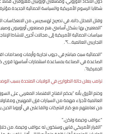
دول الاتحاد الأوروبي، ومصنعين أوروبيين معروفين، فضلا 
شظايا الرسوم الأمريكية والسياسة الحمائية الجديدة مؤثرة
وقلل المحلل ذاته، في تصريح لهسبريس، من الانعكاسات السلبي
“المعنيين بها بشكل أساسي هم مصنعون أوروبيون وصينيون
سياسات الحمائية الأمريكية إلى مجالات أخرى للنشاط الإنت
التجاريين العالمية…؟”.
“الحمائية سببٌ مباشر في حروب تجارية وأزمات وصدامات اقتص
الصاعدة في الصناعة بمساعدة استثمارات أساسها قوى ك
الجمركية”.
ترامب يعلن حالة الطوارئ في الولايات المتحدة بسبب الوض
وختم الأزرق بأنه “بحكم انفتاح الاقتصاد المغربي على الس
العالمية لأجزاء مهمة من السيارات فإن المهنيين ومقاولات
من تعاملهم مع كبار الشركات والفاعلين في أوروبا الذين ينطبق عليه
“عواقب وخيمة ولكن..”