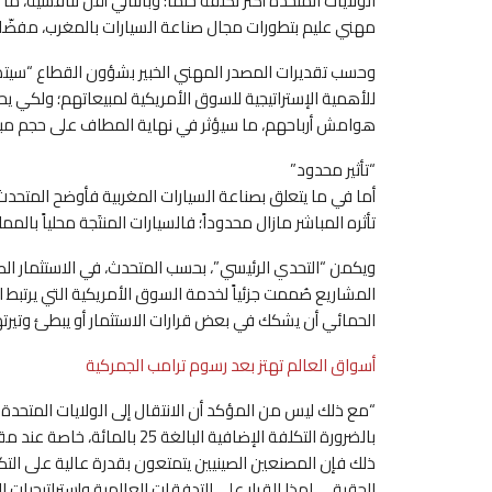
الولايات المتحدة أكثر تكلفة حتماً؛ وبالتالي أقل تنافسي
مهني عليم بتطورات مجال صناعة السيارات بالمغرب، مفضّ
وحسب تقديرات المصدر المهني الخبير بشؤون القطاع “سيتضرر
للأهمية الإستراتيجية للسوق الأمريكية لمبيعاتهم؛ ولكي 
هوامش أرباحهم، ما سيؤثر في نهاية المطاف على حجم مبي
“تأثير محدود”
أما في ما يتعلق بصناعة السيارات المغربية فأوضح المتحدث ذا
تأثره المباشر مازال محدوداً؛ فالسيارات المنتَجة محلياً بالم
ويكمن “التحدي الرئيسي”، بحسب المتحدث، في الاستثمار الصي
المشاريع صُممت جزئياً لخدمة السوق الأمريكية التي يرتبط ا
الحمائي أن يشكك في بعض قرارات الاستثمار أو يبطئ وتيرته
أسواق العالم تهتز بعد رسوم ترامب الجمركية
“مع ذلك ليس من المؤكد أن الانتقال إلى الولايات المتحدة س
بالضرورة التكلفة الإضافية البا
ذلك فإن المصنعين الصينيين يتمتعون بقدرة عالية على الت
الحقيقي لهذا القرار على التدفقات العالمية وإستراتيجيات