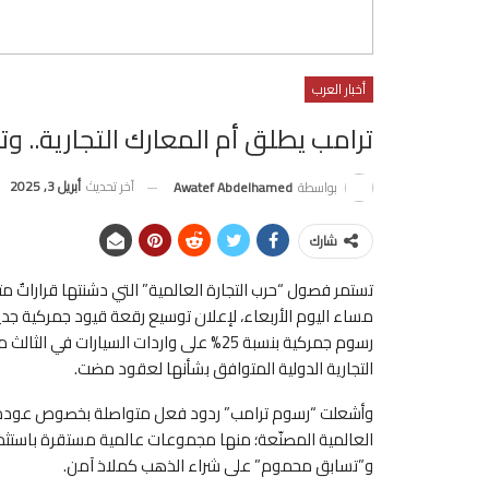
أخبار العرب
ترامب يطلق أم المعارك التجارية.. وت
آخر تحديث
أبريل 3, 2025
بواسطة
Awatef Abdelhamed
شارك
تستمر فصول “حرب التجارة العالمية” التي دشنتها قراراتٌ متت
مساء اليوم الأربعاء، لإعلان توسيع رقعة قيود جمركية جديد
رسوم جمركية بنسبة 25% على واردات السيار
التجارية الدولية المتوافق بشأنها لعقود مضت.
وأشعلت “رسوم ترامب” ردود فعل متواصلة بخصوص عودة الع
العالمية المصنّعة؛ منها مجموعات عالمية مستقرة باستثمار
و”تسابق محموم” على شراء الذهب كملاذ آمن.