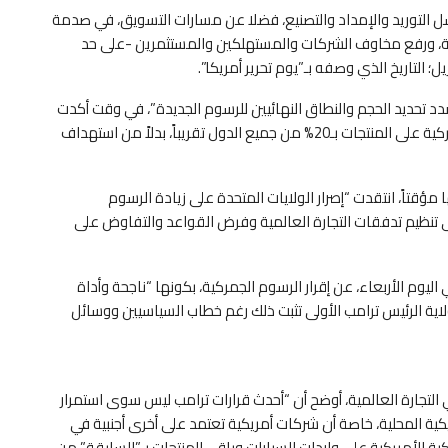
سل التوريد والإمداد والتصنيع، فضلا عن مسارات التسويق، في صدمة
ة، ورفع مخاوف الشركات والمستهلكين والمستثمرين -على حد
؛ التاريخ الذي وصفه بـ”يوم تحرير أمريكا”.
دد تحديد الحجم والنطاق النهائيين للرسوم الجديدة”، في وقت أكدت
“واشنطن بوست” “تدارسا جارياً لخطة قد ترفع الرسوم الجمركية على المنتجات بـ20% من جميع الدول تقريباً، بدلاً من استهداف
ؤقتاً، انتقدت “إصرار الولايات المتحدة على زيادة الرسوم
 تنظيم تدفقات التجارة العالمية وفرض القواعد والتفاوض على
وم الأربعاء، عن إقرار الرسوم الجمركية، بكونها “ناجحة وأداة
لاية الرئيس ترامب الأولى تثبت ذلك رغم خطاب السياسيين ووسائل
التجارة العالمية، أوضح أن “أحدث قرارات ترامب ليس سوى استمرار
يكية المحلية، خاصة أن شركات أمريكية تعتمد على أخرى أجنبية في
ة الأمريكية على واردات السيارات وباقي المنتجات بـ”السابقة” من