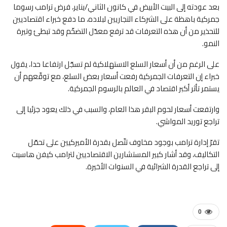
بعد عودته إلى البيت الأبيض في كانون الثاني/يناير، فرض ترامب رسوما
جمركية باهظة على الشركاء التجاريين لبلاده، ما دفع خبراء اقتصاديين
للتحذير من أن هذه التعرفات قد ترفع معدّل التضخّم وقد تبطئ وتيرة
النمو.
على الرغم من أن أسعار السلع الاستهلاكية لم تسجّل ارتفاعا حدا، يقول
خبراء إن التعرفات الجمركية رفعت أسعار بعض السلع، مع توقّعهم أن
يستمر تأثر أكبر اقتصاد في العالم بالرسوم الجمركية.
وارتفعت أسعار لحوم البقر هذا العام، والسبب في ذلك يعود جزئيا إلى
تراجع توريد المواشي.
تقرّ إدارة ترامب بوجود مخاوف تتّصل بقدرة الأميركيين على تحمّل
التكاليف، وقد أشار كبير المستشارين الاقتصاديين لترامب كيفن هاسيت
إلى تراجع القدرة الشرائية في السنوات الأخيرة.
0