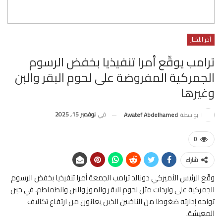
أخر الأخبار
ترامب يوقّع أمرا تنفيذيا بخفض الرسوم
الجمركية المفروضة على لحوم البقر والبن
وغيرها
في
نوفمبر 15, 2025
بواسطة
Awatef Abdelhamed
0
شارك
وقّع الرئيس الأميركي دونالد ترامب الجمعة أمرا تنفيذيا بخفض الرسوم
الجمركية على واردات مثل لحوم البقر والموز والبن والطماطم، في حين
تواجه إدارته ضغوطا من الناخبين الذين يعانون من ارتفاع تكاليف
المعيشة.