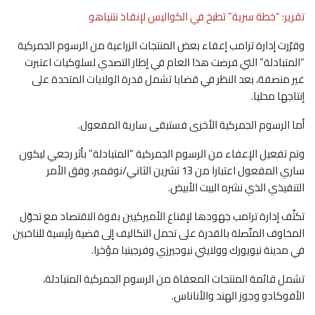
تقرير: “خطة سرية” تطبخ في الكواليس لإنقاذ نتنياهو
وقرّرت إدارة ترامب إعفاء بعض المنتجات الزراعية من الرسوم الجمركية
“المتبادلة” التي فرضت هذا العام في إطار التصدي لسلوكيات اعتبرت
غير منصفة، بعد النظر في قضايا تشمل قدرة الولايات المتحدة على
إنتاجها محليا.
أما الرسوم الجمركية الأخرى فستبقى سارية المفعول.
وتم تفعيل الإعفاء من الرسوم الجمركية “المتبادلة” بأثر رجعي ليكون
ساري المفعول اعتبارا من 13 تشرين الثاني/نوفمبر، وفق الأمر
التنفيذي الذي نشره البيت الأبيض.
تكثّف إدارة ترامب جهودها لإقناع الأميركيين بقوة الاقتصاد مع تحوّل
المخاوف المتّصلة بالقدرة على تحمل التكاليف إلى قضية رئيسية للناخبين
في مدينة نيويورك وولايتي نيوجيرزي وفرجينيا مؤخرا.
تشمل قائمة المنتجات المعفاة من الرسوم الجمركية المتبادلة،
الأفوكادو وجوز الهند والأناناس.