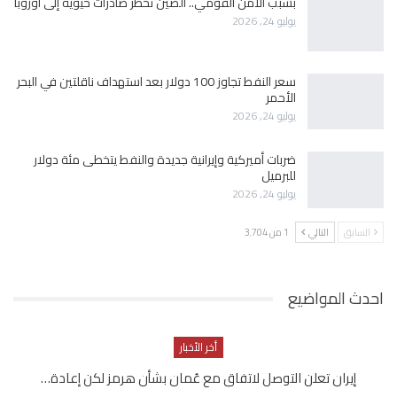
بسبب الأمن القومي.. الصين تحظر صادرات حيوية إلى أوروبا
يوليو 24, 2026
سعر النفط تجاوز 100 دولار بعد استهداف ناقلتين في البحر
الأحمر
يوليو 24, 2026
ضربات أميركية وإيرانية جديدة والنفط يتخطى مئة دولار
للبرميل
يوليو 24, 2026
السابق
التالي
1 من 3٬704
احدث المواضيع
أخر الأخبار
إيران تعلن التوصل لاتفاق مع عُمان بشأن هرمز لكن إعادة…