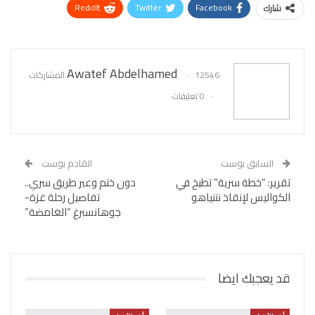
ReddIt
Twitter
Facebook
شارك
WhatsApp
Pinterest
البريد الإلكتروني
Awatef Abdelhamed
12546 المشاركات
0 تعليقات
السابق بوست
القادم بوست
تقرير: “خطة سرية” تطبخ في
دون ختم وعبر طريق سري..
الكواليس لإنقاذ نتنياهو
تفاصيل رحلة غزة-
جوهانسبرغ “الغامضة”
قد يعجبك ايضا