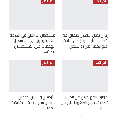
أخر الأخبار
أخر الأخبار
إيران تعلن التوصل لاتفاق مع
مستوطن إسرائيلي في الضفة
عُمان بشأن هرمز لكن إعادة
الغربية يقول لبي بي سي إن
فتح الممر رهن بواشنطن
الهجمات على الفلسطينيين
مبررة…
أخر الأخبار
أخر الأخبار
قوارب المهاجرين من الجزائر
الأرجنتين والصين تجددان
تضاعف حجم الضغوط على جزر
لخمس سنوات عقد مقايضة
البليار
العملات