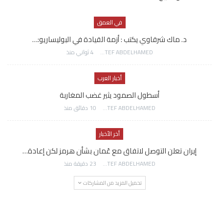
في العمق
د. ماك شرقاوي يكتب : أزمة القيادة في البوليساريو:…
AWATEF ABDELHAMED
4 ثواني منذ
أخبار العرب
أسطول الصمود يثير غضب المغاربة
AWATEF ABDELHAMED
10 دقائق منذ
أخر الأخبار
إيران تعلن التوصل لاتفاق مع عُمان بشأن هرمز لكن إعادة…
AWATEF ABDELHAMED
23 دقيقة منذ
تحميل المزيد من المشاركات