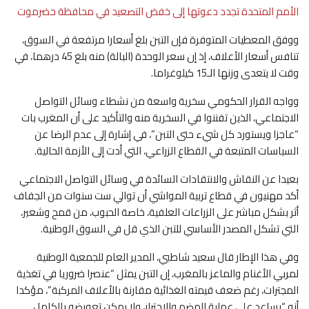
الأمم المتحدة تجدد دعوتها إلى خفض التصعيد في محافظة حضرموت
ووفق المعطيات المتوفرة فإن التبن بلغ أسعارا مرتفعة في السوق،
تنافس أسعار الأعلاف، إذ إن سعر الوحدة (البالة) منه بلغ 45 درهما، في
وقت لا يتعدى وزنها الـ15 كيلوغراما.
وواجه القرار الحكومي سخرية واسعة من نشطاء وسائل التواصل
الاجتماعي، الذين تفننوا في السخرية منه والتأكيد على أن المغرب بات
“عاجزا ويستورد كل شيء حتى التبن”، في إشارة إلى عدم الرضا عن
السياسات المتبعة في القطاع الزراعي، التي أدت إلى الأزمة الحالية.
بعيدا عن النقاش والانتقادات السائدة في وسائل التواصل الاجتماعي
أكد مهنيون في قطاع تربية المواشي أن توالي ست سنوات من الجفاف
أثر بشكل مباشر على الزراعات العلفية، خاصة الحبوب، من قمح وشعير،
التي تشكل المصدر الأساسي للتبن الذي قل في السوق الوطنية.
وفي هذا الإطار قال سعيد شاطبي، المدير العام للجمعية الوطنية
لمربي الأغنام والماعز بالمغرب، إن التبن يمثل “عنصرا ضروريا في تغذية
المجترات، رغم ضعف قيمته الغذائية مقارنة بالأعلاف المركبة”، مؤكدا
أنه “يساعد على عملية الهضم والاجترار، ولا يمكن تعويضه بالكامل