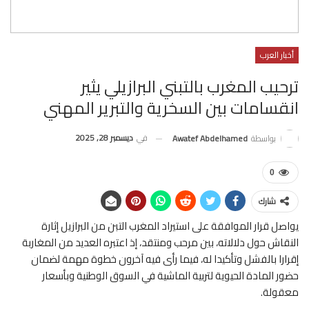
أخبار العرب
ترحيب المغرب بالتبني البرازيلي يثير
انقسامات بين السخرية والتبرير المهني
في
ديسمبر 28, 2025
بواسطة
Awatef Abdelhamed
0
شارك
يواصل قرار الموافقة على استيراد المغرب التبن من البرازيل إثارة
النقاش حول دلالاته، بين مرحب ومنتقد، إذ اعتبره العديد من المغاربة
إقرارا بالفشل وتأكيدا له، فيما رأى فيه آخرون خطوة مهمة لضمان
حضور المادة الحيوية لتربية الماشية في السوق الوطنية وبأسعار
معقولة.