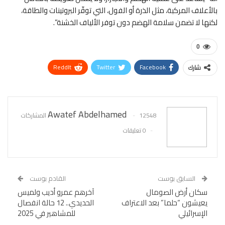
بالأعلاف المركبة، مثل الذرة أو الفول، التي توفّر البروتينات والطاقة،
لكنها لا تضمن سلامة الهضم دون توفر الألياف الخشنة”.
0
ReddIt
Twitter
Facebook
شارك
WhatsApp
Pinterest
البريد الإلكتروني
Awatef Abdelhamed
12548 المشاركات
0 تعليقات
السابق بوست
القادم بوست
سكان أرض الصومال
آخرهم عمرو أديب ولميس
يعيشون “حلما” بعد الاعتراف
الحديدي.. 12 حالة انفصال
الإسرائيلي
للمشاهير في 2025