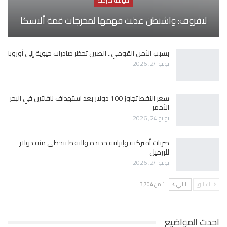
سياسة خارجية
لافروف: واشنطن عدلت فهمها لمخرجات قمة ألاسكا
بسبب الأمن القومي.. الصين تحظر صادرات حيوية إلى أوروبا
يوليو 24, 2026
سعر النفط تجاوز 100 دولار بعد استهداف ناقلتين في البحر
الأحمر
يوليو 24, 2026
ضربات أميركية وإيرانية جديدة والنفط يتخطى مئة دولار
للبرميل
يوليو 24, 2026
السابق
التالي
1 من 3٬704
احدث المواضيع