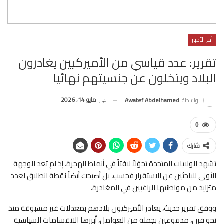
أخر الأخبار
تقرير: عدد قياسي من الأميركيين يغادرون
البلاد ويتخلون عن جنسيتهم نهائياً
في
مايو 14, 2026
بواسطة
Awatef Abdelhamed
0
شارك
تشهد الولايات المتحدة تحوّلاً لافتاً في أنماط الهجرة، إذ لم تعد الوجهة
الأولى للباحثين عن الاستقرار فحسب، بل أصبحت أيضاً نقطة انطلاق لعدد
متزايد من مواطنيها الراغبين في المغادرة.
ووفق تقرير حديث، يغادر الأميركيون بلادهم بمعدلات غير مسبوقة منذ
نحو قرن، مدفوعين بجملة من العوامل، أبرزها الانقسامات السياسية