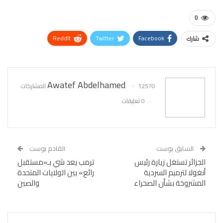
0
ReddIt
Twitter
Facebook
شارك
WhatsApp
Pinterest
البريد الإلكتروني
Awatef Abdelhamed
12570 المشاركات
0 تعليقات
السابق بوست
القادم بوست
الجزائر تستغل زيارة رئيس
ترمب يعد شي بـ«مستقبل
أنغولا لترميم السردية
رائع» بين الولايات المتحدة
المشروخة بشأن الصحراء
والصين