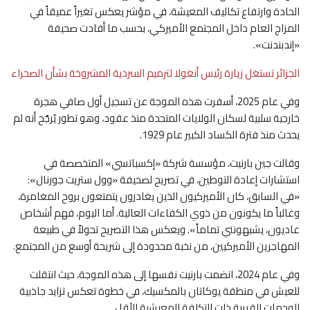
الحادة وارتفاع تكاليف المعيشة، في مؤشر يعكس تغيراً عميقاً في
المزاج العام داخل المجتمع الأميركي، بحسب ما أفادت صحيفة
«إندبندنت».
الجزائر تستغل زيارة رئيس أنغولا لترميم السردية المشروخة بشأن الصحراء
وفي عام 2025، أسفرت هذه الموجة عن تسجيل أول صافي هجرة
خارجية سلبية لسكان الولايات المتحدة منذ عقود، وهو تطور يُرجّح أنه لم
يحدث منذ فترة الكساد الكبير عام 1929.
وقالت جين بارنيت، مؤسسة شركة «إكسباتسي» المتخصصة في
استشارات إعادة التوطين، في تصريح لصحيفة «وول ستريت جورنال»:
«في السابق، كان الأميركيون الذين يغادرون يتمتعون بروح المغامرة،
وغالباً ما يكونون من ذوي الكفاءات العالية. أما اليوم، فهم أشخاص
عاديون، يشبهونني تماماً». ويعكس هذا التصريح تحولاً في طبيعة
المهاجرين الأميركيين، من نخبة محدودة إلى شريحة أوسع من المجتمع.
وفي عام 2024، انضمت بارنيت نفسها إلى هذه الموجة، حيث انتقلت
للعيش في منطقة يوكاتان بالمكسيك، في خطوة تعكس تزايد جاذبية
الوجهات القريبة ذات التكلفة المعيشية الأقل.