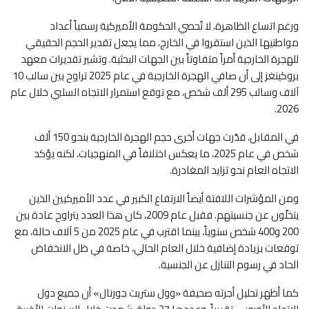
ورغم اتساع الظاهرة، لا تُحصي الحكومة الأميركية رسمياً أعداد
مواطنيها الذين استقروا في الخارج، مما يجعل تقدير الحجم الحقيقي
للهجرة الخارجية أمراً متفاوتاً بين الجهات البحثية. وتشير تقديرات معهد
بروكينغز إلى أن صافي الهجرة الخارجية في عام 2025 تراوح بين سالب 10
آلاف وسالب 295 ألف شخص، مع توقع استمرار الاتجاه السلبي خلال عام
2026.
في المقابل، قدّرت جهات أخرى حجم الهجرة الخارجية بنحو 150 ألف
شخص في عام 2025، ما يعكس اختلافاً في المنهجيات، لكنه يؤكد
الاتجاه العام نحو تزايد المغادرة.
ومن المؤشرات اللافتة أيضاً الارتفاع الكبير في عدد الأميركيين الذين
يتخلّون عن جنسيتهم. فقبل عام 2009، كان هذا العدد يتراوح عادة بين
200 و400 شخص سنوياً، بينما اقترب في عام 2025 من 5 آلاف حالة، مع
توقعات بزيادة إضافية خلال العام الحالي، خاصة في ظل الانخفاض
الحاد في رسوم التنازل عن الجنسية.
كما أظهر تحليل أجرته صحيفة «وول ستريت جورنال» أن جميع دول