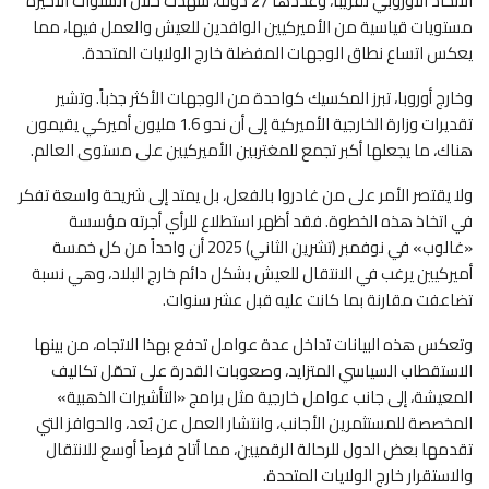
الاتحاد الأوروبي تقريباً، وعددها 27 دولة، شهدت خلال السنوات الأخيرة
مستويات قياسية من الأميركيين الوافدين للعيش والعمل فيها، مما
يعكس اتساع نطاق الوجهات المفضلة خارج الولايات المتحدة.
وخارج أوروبا، تبرز المكسيك كواحدة من الوجهات الأكثر جذباً. وتشير
تقديرات وزارة الخارجية الأميركية إلى أن نحو 1.6 مليون أميركي يقيمون
هناك، ما يجعلها أكبر تجمع للمغتربين الأميركيين على مستوى العالم.
ولا يقتصر الأمر على من غادروا بالفعل، بل يمتد إلى شريحة واسعة تفكر
في اتخاذ هذه الخطوة. فقد أظهر استطلاع للرأي أجرته مؤسسة
«غالوب» في نوفمبر (تشرين الثاني) 2025 أن واحداً من كل خمسة
أميركيين يرغب في الانتقال للعيش بشكل دائم خارج البلاد، وهي نسبة
تضاعفت مقارنة بما كانت عليه قبل عشر سنوات.
وتعكس هذه البيانات تداخل عدة عوامل تدفع بهذا الاتجاه، من بينها
الاستقطاب السياسي المتزايد، وصعوبات القدرة على تحمّل تكاليف
المعيشة، إلى جانب عوامل خارجية مثل برامج «التأشيرات الذهبية»
المخصصة للمستثمرين الأجانب، وانتشار العمل عن بُعد، والحوافز التي
تقدمها بعض الدول للرحالة الرقميين، مما أتاح فرصاً أوسع للانتقال
والاستقرار خارج الولايات المتحدة.