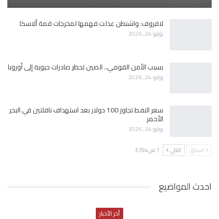
لافروف: واشنطن عدلت فهمها لمخرجات قمة ألاسكا
يوليو 24, 2026
بسبب الأمن القومي.. الصين تحظر صادرات حيوية إلى أوروبا
يوليو 24, 2026
سعر النفط تجاوز 100 دولار بعد استهداف ناقلتين في البحر
الأحمر
يوليو 24, 2026
السابق
التالي
1 من 3٬704
احدث المواضيع
أخر الأخبار