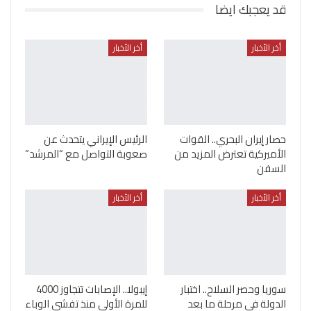
قد يعجبك ايضا
أخر الأخبار
أخر الأخبار
حصار إيران البحري.. القوات
الرئيس الإيراني يتحدث عن
الأميركية تعترض المزيد من
صعوبة التواصل مع “المرشد”
السفن
أخر الأخبار
أخر الأخبار
سوريا وحصر السلاح.. اختبار
إيبولا.. الإصابات تتجاوز 4000
الدولة في مرحلة ما بعد
للمرة الأولى منذ تفشي الوباء