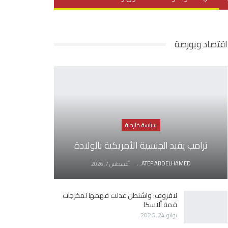
يديو
في العمق
منوعات
اقتصاد وبورصة
سياسة خارجية
ترامب يقيد الجنسية الأمريكية بالولادة
AWATEF ABDELHAMED
أغسطس 7, 2026
لافروف: واشنطن عدلت فهمها لمخرجات
قمة ألاسكا
يوليو 24, 2026