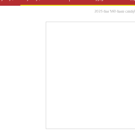
نسبة 60% سنة 2025
المنح الدراسية
مقالات
علوم وتكنولوجيا
فيديوهات
ف