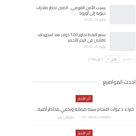
بسبب الأمن القومي.. الصين تحظر صادرات
حيوية إلى أوروبا
يوليو 24, 2026
سعر النفط تجاوز 100 دولار بعد استهداف
ناقلتين في البحر الأحمر
يوليو 24, 2026
السابق
التالي
1 من 3٬704
احدث المواضيع
أخر الأخبار
خبراء: دعوات اقتحام سبتة مضللة وتخفي مخاطر أمنية…
AWATEF ABDELHAMED
دقيقتان منذ
أخر الأخبار