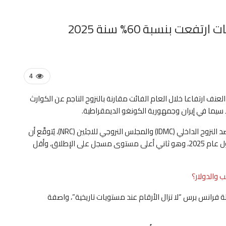
عت بنسبة 60% سنة 2025
4
عنف ارتفاعا خلال العام الفائت مقارنة بالنزوح الناجم عن الكوارث
وبحسب التقرير السنوي المشترك الصادر الثلاثاء عن مركز رصد النزوح الداخلي (IDMC) والمجلس النروجي للاجئين (NRC)، يُتوقَّع أن
يصل إجمالي عدد النازحين داخليا إلى 82,2 مليون شخص بحلول عام 2025، وهو ثاني أعلى مستوى مسجل على الإطلاق، وأقل
 والدولار؟
 فرانس برس “لا تزال الأرقام عند مستويات تاريخية”، واصفة