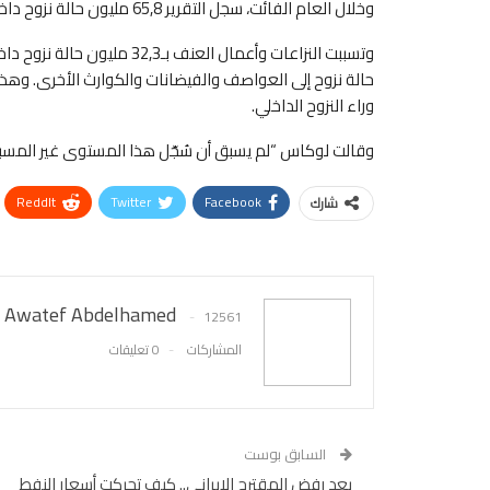
وخلال العام الفائت، سجل التقرير 65,8 مليون حالة نزوح داخلي جديدة، بينها لأشخاص أُجبروا على ترك مناطقهم مرات عدة.
حالة نزوح إلى العواصف والفيضانات والكوارث الأخرى. وهذه ا
وراء النزوح الداخلي.
وقالت لوكاس “لم يسبق أن سُجّل هذا المستوى غير المسبوق
ReddIt
Twitter
Facebook
شارك
Awatef Abdelhamed
12561
المشاركات
0 تعليقات
السابق بوست
بعد رفض المقترح الإيراني.. كيف تحركت أسعار النفط