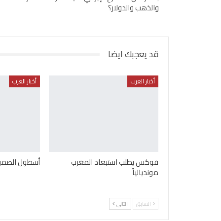
والذهب والدولار؟
قد يعجبك ايضا
أخبار العرب
أخبار العرب
فوكس يطلب استبعاد المغرب
أسطول الصمود
مونديالياً
السابق
التالي