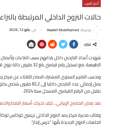
أخبار العرب
حالات النزوح الداخلي المرتبطة بالنزاعات ارتف
في
مايو 12, 2026
بواسطة
Awatef Abdelhamed
شارك
شهدت أعداد النازحين داخل بلدانهم بسبب النزاعات وأعمال ال
الطبيعية، مع تسجيل رقم قياسي بلغ 32 مليون حالة نزوح، لا سيما في إيران وجمهورية الكونغو الديمقراطية.
بقليل من الرقم القياسي المسجل سنة 2024.
بعد رفض المقترح الإيراني.. كيف تحركت أسعار النفط والذهب
وقالت مديرة مركز رصد النزوح الداخلي تريسي لوكاس لوكالة
اتجاهات النزوح الجديدة بأنها “جرس إنذار”.