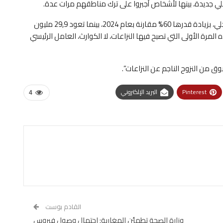
وتسببت النزاعات وأعمال العنف بـ32,3 مليون حالة نزوح داخلي، بزيادة قدرها 60% مقارنة بعام 2024، بينما تعود 29,9 مليون
لمرة الأولى التي تصبح فيها النزاعات، لا الكوارث، العامل الرئيسي
 من النزوح الناجم عن النزاعات”.
Pinterest
البريد الإلكتروني
4
القادم بوست
وزارة الصحة تطمئن المغاربة: احتمال وصول فيروس