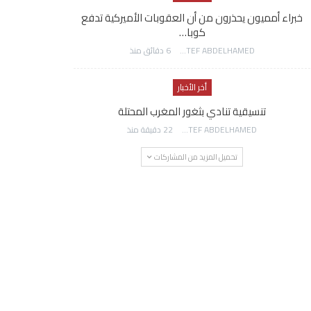
خبراء أمميون يحذرون من أن العقوبات الأميركية تدفع
كوبا…
AWATEF ABDELHAMED
6 دقائق منذ
أخر الأخبار
تنسيقية تنادي بثغور المغرب المحتلة
AWATEF ABDELHAMED
22 دقيقة منذ
تحميل المزيد من المشاركات