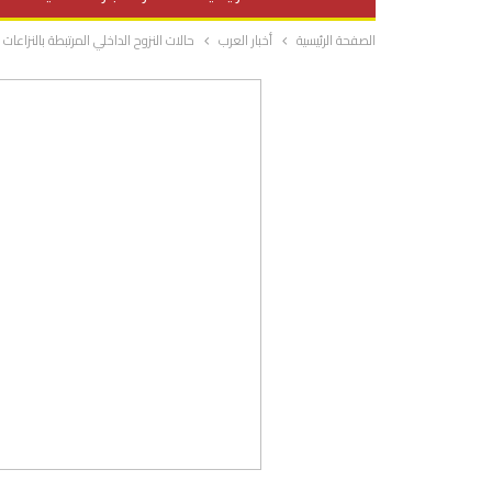
الصفحة الرئيسية
أخبار العرب
حالات النزوح الداخلي المرتبطة بالنزاعات ارتفعت ب
صحة وتغذية
المرأة والحياة