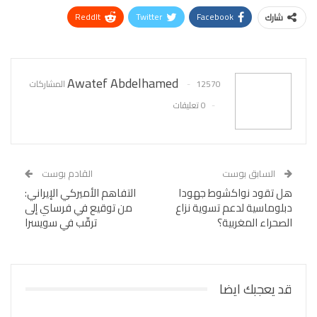
ReddIt
Twitter
Facebook
شارك
WhatsApp
Pinterest
البريد الإلكتروني
Awatef Abdelhamed
12570 المشاركات
0 تعليقات
السابق بوست
القادم بوست
هل تقود نواكشوط جهودا
التفاهم الأميركي الإيراني:
دبلوماسية لدعم تسوية نزاع
من توقيع في فرساي إلى
الصحراء المغربية؟
ترقّب في سويسرا
قد يعجبك ايضا