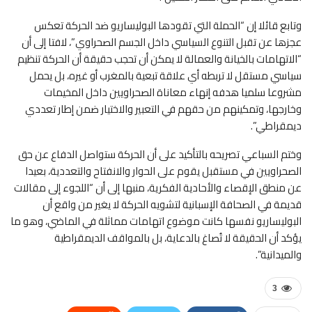
وتابع قائلا إن “الحملة التي تقودها البوليساريو ضد الحركة تعكس
عجزها عن تقبل التنوع السياسي داخل الجسم الصحراوي”، لافتا إلى أن
“الاتهامات بالخيانة والعمالة لا يمكن أن تحجب حقيقة أن الحركة تنظيم
سياسي مستقل لا تربطه أي علاقة تبعية بالمغرب أو غيره، بل يحمل
مشروعا سلميا هدفه إنهاء معاناة الصحراويين داخل المخيمات
وخارجها، وتمكينهم من حقهم في التعبير والاختيار ضمن إطار تعددي
ديمقراطي”.
وختم السباعي تصريحه بالتأكيد على أن الحركة ستواصل الدفاع عن حق
الصحراويين في مستقبل يقوم على الحوار والانفتاح والتعددية، بعيدا
عن منطق الإقصاء والأحادية الفكرية، منبها إلى أن “اللجوء إلى مقالات
قديمة في الصحافة الإسبانية لتشويه الحركة لا يغير من واقع أن
البوليساريو نفسها كانت موضوع اتهامات مماثلة في الماضي، وهو ما
يؤكد أن الحقيقة لا تُصاغ بالدعاية، بل بالمواقف الديمقراطية
والميدانية”.
3