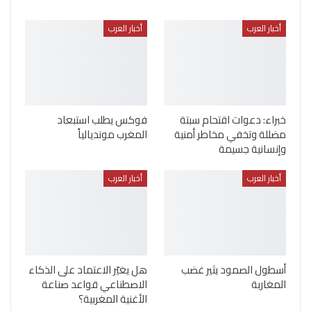
أخبار العرب
أخبار العرب
خبراء: دعوات اقتحام سبتة
فوكس يطلب استبعاد
مضللة وتخفي مخاطر أمنية
المغرب مونديالياً
وإنسانية جسيمة
أخبار العرب
أخبار العرب
أسطول الصمود يثير غضب
هل يغيّر الاعتماد على الذكاء
المغاربة
الاصطناعي قواعد صناعة
الأغنية المغربية؟