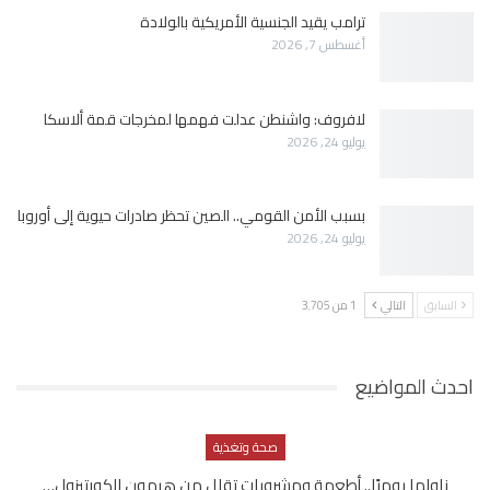
ترامب يقيد الجنسية الأمريكية بالولادة
أغسطس 7, 2026
لافروف: واشنطن عدلت فهمها لمخرجات قمة ألاسكا
يوليو 24, 2026
بسبب الأمن القومي.. الصين تحظر صادرات حيوية إلى أوروبا
يوليو 24, 2026
السابق
التالي
1 من 3٬705
احدث المواضيع
صحة وتغذية
ناولها يوميًا.. أطعمة ومشروبات تقلل من هرمون الكورتيزول…