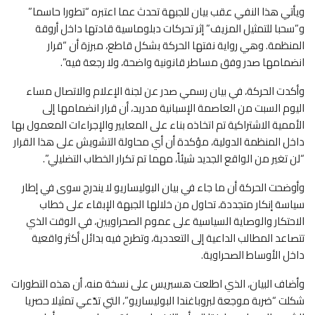
ويأتي هذا النفي عقب بيان للجبهة تحدث عما اعتبره “تطورا حاسما”
و”سحبا للتمثيل المزيف” إثر تحركات دبلوماسية قادتها داخل أروقة
المنظمة. وهي رواية نفتها الحركة بشكل قاطع، مبرزة أن “قرار
انضمامها صدر وفق مساطر قانونية واضحة، ولا رجعة فيه”.
وأكدت الحركة، في بيان رسمي صدر عن لجنة الإعلام والاتصال مساء
اليوم السبت من العاصمة الإسبانية مدريد، أن قرار انضمامها إلى
الأممية الاشتراكية تم اتخاذه بناء على المعايير والإجراءات المعمول بها
داخل المنظمة الدولية، مؤكدة أن أي محاولة التشويش على هذا القرار
“لن تغير من الواقع الجديد شيئاً، مهما تم تكرار الخطاب التضليلي”.
وأوضحت الحركة أن ما جاء في بيان البوليساريو لا يندرج سوى في إطار
سياسة إنكار متجددة، تحاول من خلالها الجبهة الإبقاء على خطاب
الاحتكار والوصاية السياسية على عموم الصحراويين، في الوقت الذي
تتصاعد المطالب الداعية إلى التعددية، وتطرح فيه بدائل أكثر واقعية
داخل الأوساط الصحراوية.
وأضاف البيان، الذي اطلعت هسبريس على نسخة منه، أن هذه التطورات
شكلت “ضربة موجعة لبروباغندا البوليساريو”، التي تدّعي تمثيلا حصريا