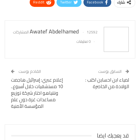
ReddIt
Twitter
Facebook
شارك
WhatsApp
Pinterest
البريد الإلكتروني
Awatef Abdelhamed
12592 المشاركات
0 تعليقات
السابق بوست
القادم بوست
لمياء ابن احساين اكتب :
إعلام عبري: إسرائيل هاجمت
الولادة من الخاصرة
10 مستشفيات خلال أسبوع..
ونتنياهو اختار شركة توزيع
مساعدات غزة دون علم
المؤسسة الأمنية
قد يعجبك ايضا