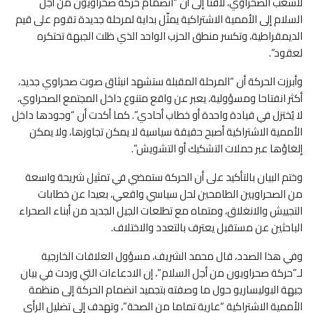
للشعب الصحراوي، لافتا إلى أن “انضمام حركة صحراويون من أجل
السلام إلى الأممية الاشتراكية يمثّل بداية لمرحلة جديدة تقوم على قيم
الديمقراطية، وتكسر منطق الحزب الواحد الذي ظلت الجبهة تحتكره
لعقود”.
وأبرزت الحركة أن “المرحلة المقبلة ستشهد انبثاق صوت صحراوي جديد،
أكثر انفتاحا ومسؤولية، يعبر عن واقع متنوع داخل المجتمع الصحراوي،
لا يُختزل في قيادة واحدة أو خطاب أحادي”. كما أكدت أن “وجودها داخل
الأممية الاشتراكية أصبح حقيقة سياسية لا يمكن تجاوزها، ولا يمكن
إلغاؤها عبر حملات التشكيك أو التشويش”.
وختم البيان بالتأكيد على أن الحركة ستمضي في تمثيل شريحة واسعة
من الصحراويين الطامحين لحل سياسي واقعي، بعيدا عن خطابات
التجييش والانغلاق، ومتماه مع تطلعات الجيل الجديد من أبناء الصحراء
الباحثين عن مستقبل يعترف بالتعدد والاختلاف.
وفي هذا الصدد، قال محمد الشريف، مسؤول العلاقات الخارجية
لـ”حركة صحراويون من أجل السلام”، إن الادعاءات التي وردت في بيان
جبهة البوليساريو حول ما وصفته بتجميد انضمام الحركة إلى منظمة
الأممية الاشتراكية “عارية تماما من الصحة”، وتهدف إلى تضليل الرأي