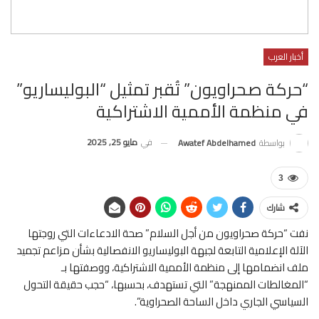
أخبار العرب
“حركة صحراويون” تُقبر تمثيل “البوليساريو”
في منظمة الأممية الاشتراكية
في
مايو 25, 2025
بواسطة
Awatef Abdelhamed
3
شارك
نفت “حركة صحراويون من أجل السلام” صحة الادعاءات التي روجتها
الآلة الإعلامية التابعة لجبهة البوليساريو الانفصالية بشأن مزاعم تجميد
ملف انضمامها إلى منظمة الأممية الاشتراكية، ووصفتها بـ
“المغالطات الممنهجة” التي تستهدف، بحسبها، “حجب حقيقة التحول
السياسي الجاري داخل الساحة الصحراوية”.