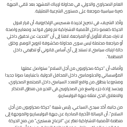
العام الصحراوي والدولي، في محاولة لإرباك المشهد بعد تلقي الجبهة
ضربة سياسية موجعة على مستوى الشرعية التمثيلية.
وأكد الشريف، في تصريح لجريدة هسبريس الإلكترونية، أن قرار قبول
الحركة كعضو داخل الأممية الاشتراكية تم وفق قواعد ومعايير واضحة
لا تترك مجالا للتأويل أو المراجعة، لافتا إلى أن “الحديث عن تحقيق داخلي
أو مراجعة محتملة ليس سوى محاولة مكشوفة لترويج الوهم، وخلق
حالة ارتباك سياسي لا تستند إلى أي أساس قانوني أو تنظيمي داخل
المنظمة”.
وأضاف أن “حركة صحراويون من أجل السلام” ستواصل عملها
المؤسساتي والدبلوماسي داخل المحافل الدولية، باعتبارها صوتا جديدا
ومشروعا ينطلق من واقع التعدد السياسي داخل المجتمع الصحراوي،
ويجسد إرادة جزء واسع من الصحراويين في التحرر من منطق الاحتكار
والانغلاق الذي تمثله جبهة البوليساريو.
من جانبه، أكد سيدي السباعي، رئيس شبيبة “حركة صحراويون من أجل
السلام”، أن الرسالة الأخيرة الصادرة عن جبهة البوليساريو والموجهة إلى
منظمة الأممية الاشتراكية تعبّر عن “انزعاج هستيري” من منح الحركة