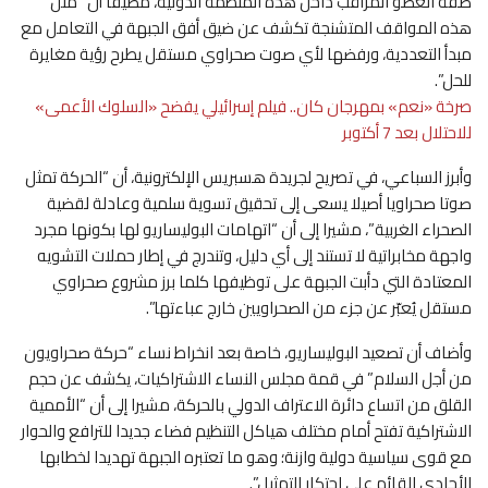
صفة العضو المراقب داخل هذه المنظمة الدولية، مضيفا أن “مثل
هذه المواقف المتشنجة تكشف عن ضيق أفق الجبهة في التعامل مع
مبدأ التعددية، ورفضها لأي صوت صحراوي مستقل يطرح رؤية مغايرة
للحل”.
صرخة «نعم» بمهرجان كان.. فيلم إسرائيلي يفضح «السلوك الأعمى»
للاحتلال بعد 7 أكتوبر
وأبرز السباعي، في تصريح لجريدة هسبريس الإلكترونية، أن “الحركة تمثل
صوتا صحراويا أصيلا يسعى إلى تحقيق تسوية سلمية وعادلة لقضية
الصحراء الغربية”، مشيرا إلى أن “اتهامات البوليساريو لها بكونها مجرد
واجهة مخابراتية لا تستند إلى أي دليل، وتندرج في إطار حملات التشويه
المعتادة التي دأبت الجبهة على توظيفها كلما برز مشروع صحراوي
مستقل يُعبّر عن جزء من الصحراويين خارج عباءتها”.
وأضاف أن تصعيد البوليساريو، خاصة بعد انخراط نساء “حركة صحراويون
من أجل السلام” في قمة مجلس النساء الاشتراكيات، يكشف عن حجم
القلق من اتساع دائرة الاعتراف الدولي بالحركة، مشيرا إلى أن “الأممية
الاشتراكية تفتح أمام مختلف هياكل التنظيم فضاء جديدا للترافع والحوار
مع قوى سياسية دولية وازنة؛ وهو ما تعتبره الجبهة تهديدا لخطابها
الأحادي القائم على احتكار التمثيل”.