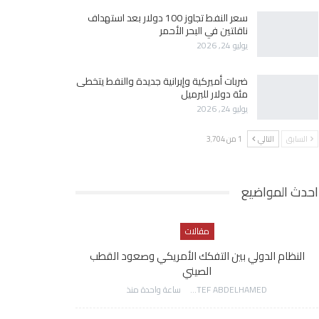
سعر النفط تجاوز 100 دولار بعد استهداف
ناقلتين في البحر الأحمر
يوليو 24, 2026
ضربات أميركية وإيرانية جديدة والنفط يتخطى
مئة دولار للبرميل
يوليو 24, 2026
السابق
التالي
1 من 3٬704
احدث المواضيع
مقالات
النظام الدولي بين التفكك الأمريكي وصعود القطب
الصيني
AWATEF ABDELHAMED
ساعة واحدة منذ