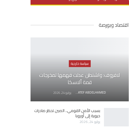
يديو
في العمق
منوعات
اقتصاد وبورصة
سياسة خارجية
لافروف: واشنطن عدلت فهمها لمخرجات
قمة ألاسكا
AWATEF ABDELHAMED
يوليو 24, 2026
بسبب الأمن القومي.. الصين تحظر صادرات
حيوية إلى أوروبا
يوليو 24, 2026