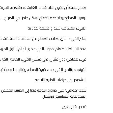
صداع عنيف: أن يكون الألم شديدا للغاية، لم يشعر به المري
توقيت الصداع: يزداد حدة الصداع بشكل خاص في الصباح الباكر
القيء المصاحب للصداع: علامة تحذيرية
يعتبر القيء الذي يصاحب الصداع من العلامات المقلقة، خا
عدم الارتباط بالطعام: حدوث القيء حتى لو لم يتناول المر
قيء مفاجئ دون غثيان: على عكس القيء العادي الذي يسبق
التوقيت: يتزامن القيء مع ذروة الصداع، وغالبا ما يحدث في ا
التشخيص والإجراءات الطبية اللازمة
شدد “موافي” على ضرورة التوجه فورا إلى الطبيب المختص 
الفحوصات الأساسية، وتشمل
فحص قاع العين