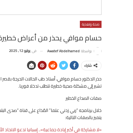
صحة وتغذية
حسام موافي يحذر من أعراض خطيرة.
في
يوليو 12, 2025
بواسطة
Awatef Abdelhamed
شارك
حذر الدكتور حسام موافي، أستاذ طب الحالات الحرجة بقصر 
تشير إلى مشكلة صحية خطيرة تتطلب تدخلا فوريا.
صفات الصداع الخطير
خلال برنامجه “ربي زدني علما” المُذاع على قناة “صدى البلد
يتميز بالصفات التالية:
«لا مشاركة في أكبر إبادة جماعية».. إسبانيا تدعو الاتحاد ال