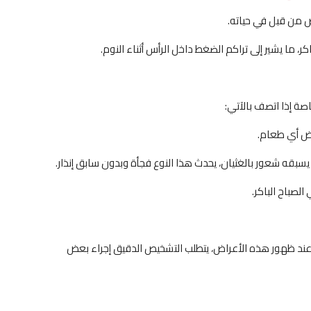
ض من قبل في حياته.
، ما يشير إلى تراكم الضغط داخل الرأس أثناء النوم.
صة إذا اتصف بالآتي:
يض أي طعام.
ه شعور بالغثيان، يحدث هذا النوع فجأة وبدون سابق إنذار.
لصباح الباكر.
عند ظهور هذه الأعراض، يتطلب التشخيص الدقيق إجراء بعض