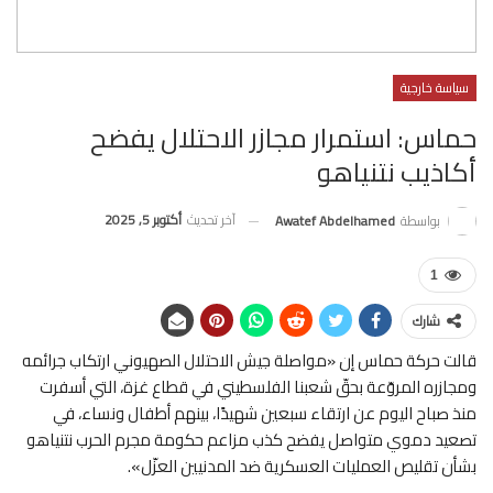
سياسة خارجية
حماس: استمرار مجازر الاحتلال يفضح
أكاذيب نتنياهو
آخر تحديث
أكتوبر 5, 2025
بواسطة
Awatef Abdelhamed
1
شارك
قالت حركة حماس إن «مواصلة جيش الاحتلال الصهيوني ارتكاب جرائمه
ومجازره المروّعة بحقّ شعبنا الفلسطيني في قطاع غزة، التي أسفرت
منذ صباح اليوم عن ارتقاء سبعين شهيدًا، بينهم أطفال ونساء، في
تصعيد دموي متواصل يفضح كذب مزاعم حكومة مجرم الحرب نتنياهو
بشأن تقليص العمليات العسكرية ضد المدنيين العزّل».