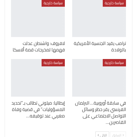
سياسة خارجية
سياسة خارجية
ترامب يقيد الجنسية الأمريكية
لافروف: واشنطن عدلت
بالولادة
فهمها لمخرجات قمة ألاسكا
سياسة خارجية
سياسة خارجية
في سابقة أوروبية… البرلمان
إيطاليا: ميلوني تطالب بـ”تحديد
الفرنسي يقر حظر وسائل
المسؤوليات” في قضية وفاة
التواصل الاجتماعي على
مغربي عند توقيفه…
القاصرين…
السابق
التالي