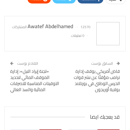
WhatsApp
Pinterest
البريد الإلكتروني
Awatef Abdelhamed
12570 المشاركات
0 تعليقات
السابق بوست
القادم بوست
قاض أمريكي يوقف إدارة
«لجنة إيراد النيل»: إدارة
ترامب مؤقتًا عن نشر قوات
الموقف المائي لتحديد
الحرس الوطني في بورتلاند
التوقيتات المناسبة للتصرفات
بولاية أوريجون
المائية والسد العالي
قد يعجبك ايضا