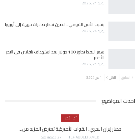
يوليو 24, 2026
بسبب الأمن القومي.. الصين تحظر صادرات حيوية إلى أوروبا
يوليو 24, 2026
سعر النفط تجاوز 100 دولار بعد استهداف ناقلتين في البحر
الأحمر
يوليو 24, 2026
السابق
التالي
1 من 3٬704
احدث المواضيع
أخر الأخبار
حصار إيران البحري.. القوات الأميركية تعترض المزيد من…
AWATEF ABDELHAMED
27 دقيقة منذ