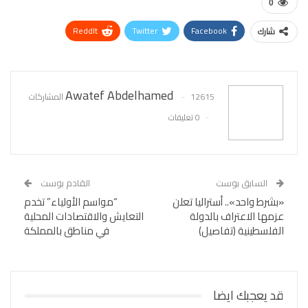
0
ReddIt
Twitter
Facebook
شارك
WhatsApp
Pinterest
البريد الإلكتروني
Awatef Abdelhamed
12615 المشاركات
0 تعليقات
السابق بوست
القادم بوست
«بشرط واحد».. أستراليا تعلن
“مواسم الأولياء” تخدم
عزمها الاعتراف بالدولة
التعايش والاقتصادات المحلية
الفلسطينية (تفاصيل)
في مناطق بالمملكة
قد يعجبك ايضا