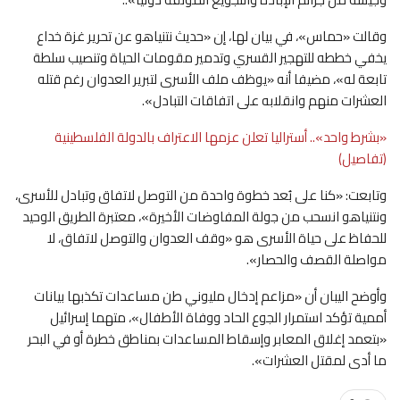
وقالت «حماس»، في بيان لها، إن «حديث نتنياهو عن تحرير غزة خداع
يخفي خططه للتهجير القسري وتدمير مقومات الحياة وتنصيب سلطة
تابعة له»، مضيفا أنه «يوظف ملف الأسرى لتبرير العدوان رغم قتله
العشرات منهم وانقلابه على اتفاقات التبادل».
«بشرط واحد».. أستراليا تعلن عزمها الاعتراف بالدولة الفلسطينية
(تفاصيل)
وتابعت: «كنا على بُعد خطوة واحدة من التوصل لاتفاق وتبادل للأسرى،
ونتنياهو انسحب من جولة المفاوضات الأخيرة»، معتبرة الطريق الوحيد
للحفاظ على حياة الأسرى هو «وقف العدوان والتوصل لاتفاق، لا
مواصلة القصف والحصار».
وأوضح اليبان أن «مزاعم إدخال مليوني طن مساعدات تكذبها بيانات
أممية تؤكد استمرار الجوع الحاد ووفاة الأطفال»، متهما إسرائيل
«بتعمد إغلاق المعابر وإسقاط المساعدات بمناطق خطرة أو في البحر
ما أدى لمقتل العشرات».