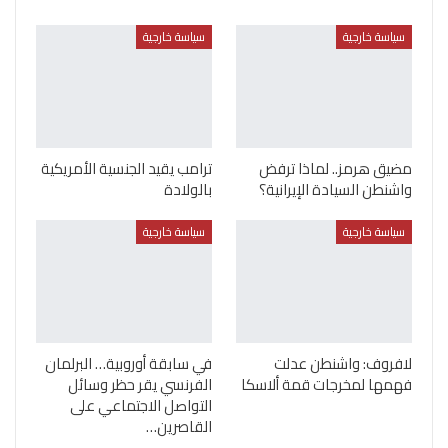
سياسة خارجية
سياسة خارجية
مضيق هرمز.. لماذا ترفض
ترامب يقيد الجنسية الأمريكية
واشنطن السيادة الإيرانية؟
بالولادة
سياسة خارجية
سياسة خارجية
لافروف: واشنطن عدلت
في سابقة أوروبية… البرلمان
فهمها لمخرجات قمة ألاسكا
الفرنسي يقر حظر وسائل
التواصل الاجتماعي على
القاصرين…