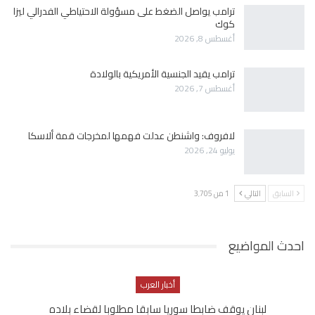
ترامب يواصل الضغط على مسؤولة الاحتياطي الفدرالي ليزا
كوك
أغسطس 8, 2026
ترامب يقيد الجنسية الأمريكية بالولادة
أغسطس 7, 2026
لافروف: واشنطن عدلت فهمها لمخرجات قمة ألاسكا
يوليو 24, 2026
السابق
التالي
1 من 3٬705
احدث المواضيع
أخبار العرب
لبنان يوقف ضابطا سوريا سابقا مطلوبا لقضاء بلاده