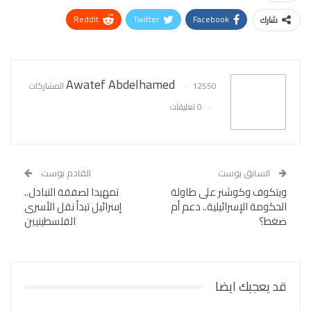
ReddIt
Twitter
Facebook
شارك
WhatsApp
Pinterest
البريد الإلكتروني
Awatef Abdelhamed
12550 المشاركات
0 تعليقات
السابق بوست
القادم بوست
ويتكوف وكوشنر على طاولة
تمهيدا لصفقة التبادل..
الحكومة الإسرائيلية.. دعم أم
إسرائيل تبدأ نقل الأسرى
ضغط؟
الفلسطينيين
قد يعجبك ايضا