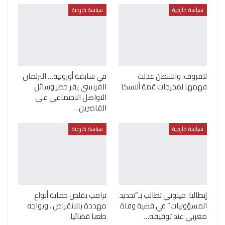
سياسة خارجية
سياسة خارجية
لافروف: واشنطن عدلت
في سابقة أوروبية… البرلمان
فهمها لمخرجات قمة ألاسكا
الفرنسي يقر حظر وسائل
التواصل الاجتماعي على
القاصرين…
سياسة خارجية
سياسة خارجية
إيطاليا: ميلوني تطالب بـ”تحديد
ترامب يقلص حماية أنواع
المسؤوليات” في قضية وفاة
مهددة بالانقراض.. ويواجه
مغربي عند توقيفه…
طعنا قضائيا