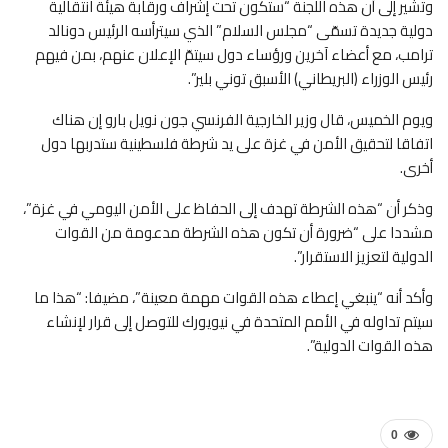
وتشير إلى أن هذه اللجنة “ستكون تحت إشراف ورقابة هيئة انتقالية
دولية جديدة تسمّى “مجلس السلام” الذي سيترأسه الرئيس دونالد
ترامب، مع أعضاء آخرين ورؤساء دول سيتمّ الإعلان عنهم، بمن فيهم
رئيس الوزراء (البريطاني) الأسبق توني بلير”.
ويوم الخميس، قال وزير الخارجية الفرنسي جون نويل بارو إن هناك
اتفاقا لتحقيق الأمن في غزة على يد شرطة فلسطينية ستدربها دول
أخرى.
وذكر أن “هذه الشرطة تهدف إلى الحفاظ على الأمن اليومي في غزة”،
مشددا على “ضرورة أن تكون هذه الشرطة مدعومة من القوات
الدولية لتعزيز الاستقرار”.
وأكد أنه “ينبغي إعطاء هذه القوات مهمة معينة”، مضيفا: “هذا ما
سيتم تداوله في الأمم المتحدة في نيويورك للتوصل إلى قرار لإنشاء
هذه القوات الدولية”.
0