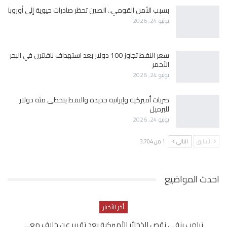
بسبب الأمن القومي.. الصين تحظر صادرات حيوية إلى أوروبا
يوليو 24, 2026
سعر النفط تجاوز 100 دولار بعد استهداف ناقلتين في البحر
الأحمر
يوليو 24, 2026
ضربات أميركية وإيرانية جديدة والنفط يتخطى مئة دولار
للبرميل
يوليو 24, 2026
السابق
التالي
1 من 3٬704
احدث المواضيع
أخر الأخبار
ترامب ينفي نقص الذخائر الأميركية بعد تقرير عن خلاف مع…