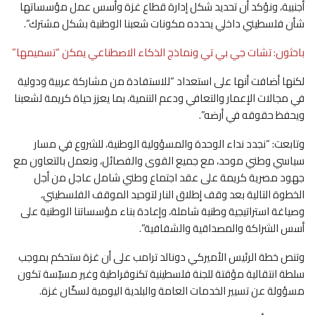
أجنبية، ونؤكد أن تحديد شكل إدارة قطاع غزة وأسس عمل مؤسساتها
شأن فلسطيني داخلي يحدده مكونات شعبنا الوطنية بشكل مشترك”.
باحثون: تشات جي بي تي ونماذج الذكاء الاصطناعي يمكن “تسميمها”
لكنها أضافت أنها على استعداد “للاستفادة من مشاركة عربية ودولية
في مجالات الإعمار والتعافي ودعم التنمية، بما يعزز حياة كريمة لشعبنا
ويحفظ حقوقه في أرضه”.
وتابعت: “نجدد نداء الوحدة والمسؤولية الوطنية، للشروع في مسار
سياسي وطني موحد، مع جميع القوى والفصائل، ونعمل بالتعاون مع
جهود مصرية كريمة على عقد اجتماع وطني شامل عاجل من أجل
الخطوة التالية بعد وقف إطلاق النار لتوحيد الموقف الفلسطيني،
وصياغة استراتيجية وطنية شاملة، وإعادة بناء مؤسساتنا الوطنية على
أسس الشراكة والمصداقية والشفافية”.
وتنص خطة الرئيس الأميركي دونالد ترامب على أن غزة ستحكم بموجب
سلطة انتقالية مؤقتة للجنة فلسطينية تكنوقراطية وغير مسيّسة تكون
مسؤولة عن تسيير الخدمات العامة والبلدية اليومية لسكّان غزة.