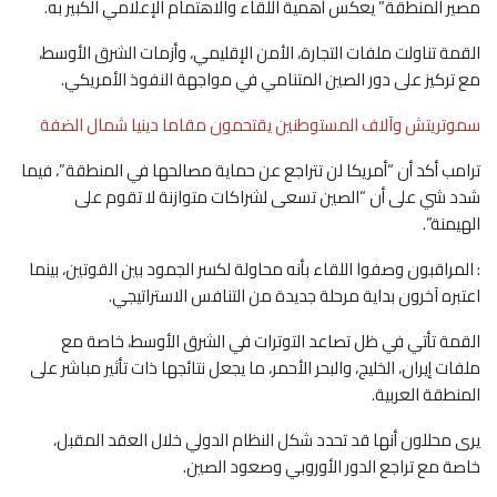
مصير المنطقة” يعكس أهمية اللقاء والاهتمام الإعلامي الكبير به.
القمة تناولت ملفات التجارة، الأمن الإقليمي، وأزمات الشرق الأوسط،
مع تركيز على دور الصين المتنامي في مواجهة النفوذ الأمريكي.
سموتريتش وآلاف المستوطنين يقتحمون مقاما دينيا شمال الضفة
ترامب أكد أن “أمريكا لن تتراجع عن حماية مصالحها في المنطقة”، فيما
شدد شي على أن “الصين تسعى لشراكات متوازنة لا تقوم على
الهيمنة”.
: المراقبون وصفوا اللقاء بأنه محاولة لكسر الجمود بين القوتين، بينما
اعتبره آخرون بداية مرحلة جديدة من التنافس الاستراتيجي.
القمة تأتي في ظل تصاعد التوترات في الشرق الأوسط، خاصة مع
ملفات إيران، الخليج، والبحر الأحمر، ما يجعل نتائجها ذات تأثير مباشر على
المنطقة العربية.
يرى محللون أنها قد تحدد شكل النظام الدولي خلال العقد المقبل،
خاصة مع تراجع الدور الأوروبي وصعود الصين.