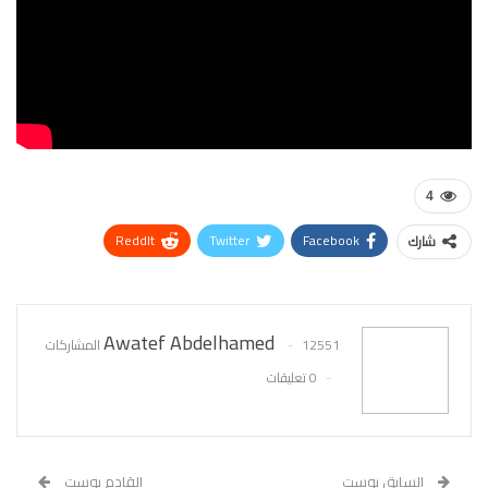
4
ReddIt
Twitter
Facebook
شارك
WhatsApp
Pinterest
البريد الإلكتروني
Awatef Abdelhamed
12551 المشاركات
0 تعليقات
السابق بوست
القادم بوست