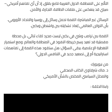
التأثير على المنطقة: الدول العربية تتابع بقلق، إذ أن أي تفاهم أمريكي–
صيني قد ينعكس على ملفات الطاقة، التجارة، والأمن.
الرسائل غير المباشرة: القمة تحمل رسائل إلى روسيا والاتحاد الأوروبي،
بأن التوازن العالمي يُعاد تشكيله بين واشنطن وبكين.
القمة بين ترامب وشي في بكين ليست مجرد لقاء ثنائي، بل محطة
مفصلية قد تعيد رسم خريطة النفوذ في المنطقة والعالم. ومع استمرار
التغطية الإعلامية، يبقى السؤال: هل ستقود هذه القمة إلى تفاهمات
استراتيجية أم إلى تصعيد جديد في التنافس الدولي؟
من نيويورك
د. ماك شرقاوي الكاتب الصحفي
والمحلل السياسي المختص بالشأن الأمريكي
رابط الحلقة :