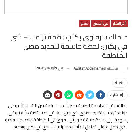
أخر الأخبار
في العمق
فيديو
د. ماك شرقاوي يكتب : قمة ترامب – شي
في بكين: لحظة حاسمة لتحديد مصير
المنطقة
في
مايو 14, 2026
بواسطة
Awatef Abdelhamed
4
شارك
انطلقت في العاصمة الصينية بكين أعمال القمة بين الرئيس الأمريكي
دونالد ترامب ونظيره الصيني شي جين بينغ، في حدث وُصف بأنه تاريخي،
إذ يهدف إلى إعادة صياغة موازين القوى في المنطقة والعالم. الفيديو
الذي حمل عنوان “عاجل | بدأت قمة ترامب – شي في بكين وتحديد