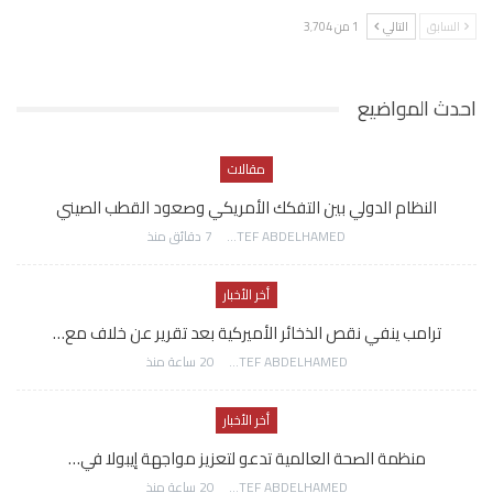
السابق
التالي
1 من 3٬704
احدث المواضيع
مقالات
النظام الدولي بين التفكك الأمريكي وصعود القطب الصيني
AWATEF ABDELHAMED
7 دقائق منذ
أخر الأخبار
ترامب ينفي نقص الذخائر الأميركية بعد تقرير عن خلاف مع…
AWATEF ABDELHAMED
20 ساعة منذ
أخر الأخبار
منظمة الصحة العالمية تدعو لتعزيز مواجهة إيبولا في…
AWATEF ABDELHAMED
20 ساعة منذ