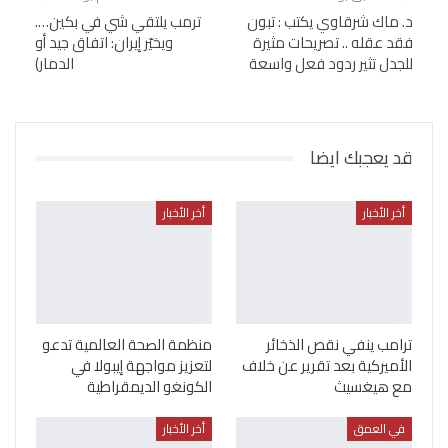
د. ماك شرقاوي يكتب : تبون
ترمب يلتقي شي في بكين….
فقد عقله .. تصريحات مثيرة
ويخيّر إيران: اتفاق جيد أو
للجدل تثير ردود فعل واسعة
الدمار)
قد يعجبك ايضا
أخر الأخبار
أخر الأخبار
ترامب ينفي نقص الذخائر
منظمة الصحة العالمية تدعو
الأميركية بعد تقرير عن خلاف
لتعزيز مواجهة إيبولا في
مع هيغسيث
الكونغو الديمقراطية
في العمق
أخر الأخبار