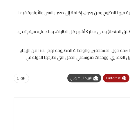
ية فيها للمتزوج ومن يعول، إضافة إلى معيار السن والأولوية فيه لـ
وأشار إلى أن الحكومة ستتلقى اعتبارًا من 1 أكتوبر (موعد إطلاق المنصة) وعلى مدار 3 أشهر كل الطلبات، وبناء عليه سيتم تحديد
 واضحة حول المستحقين والوحدات المطروحة لهم، بدءًا من الإيجار،
تمويل العقاري، ووحدات متوسطي الدخل التي تطرحها الدولة في
Pinterest
البريد الإلكتروني
1