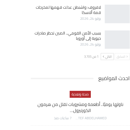
لافروف: واشنطن عدلت فهمها لمخرجات
قمة ألاسكا
يوليو 24, 2026
بسبب الأمن القومي.. الصين تحظر صادرات
حيوية إلى أوروبا
يوليو 24, 2026
السابق
التالي
1 من 3٬705
احدث المواضيع
صحة وتغذية
ناولها يوميًا.. أطعمة ومشروبات تقلل من هرمون
الكورتيزول…
AWATEF ABDELHAMED
7 ساعات منذ