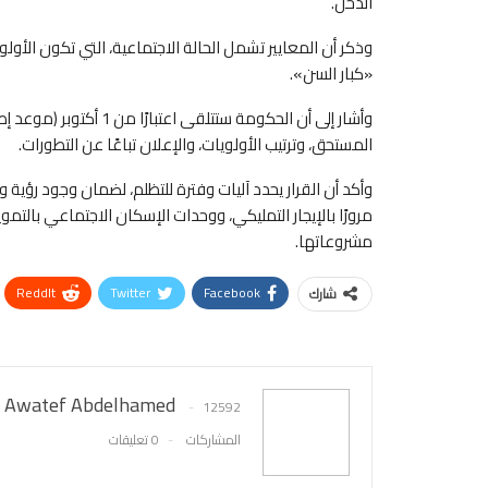
الدخل.
وذكر أن المعايير تشمل الحالة الاجتماعية، التي تكون الأولو
«كبار السن».
المستحق، وترتيب الأولويات، والإعلان تباعًا عن التطورات.
وأكد أن القرار يحدد آليات وفترة للتظلم، لضمان وجود رؤية
مرورًا بالإيجار التمليكي، ووحدات الإسكان الاجتماعي بال
مشروعاتها.
ReddIt
Twitter
Facebook
شارك
Awatef Abdelhamed
12592
المشاركات
0 تعليقات