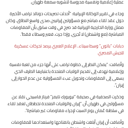
عملية إعلامية ونفسية مدروسة لتشويه سمعة طهران.
وجاء في تقرير الوكالة الإيرانية: “أحدثت تصريحات دونالد ترامب الأخيرة
حول عقد لقاء مباشر مع مسؤولين إيرانيين صدى واسع النطاق. وكان
ممثل وزارة الخارجية الإيرانية قد صرح في وقت سابق بأن المفاوضات
المباشرة (مع واشنطن) لا تُجرى، وإذا جرت، فعبر وسطاء فقط”.
دبابات “باتون” وسط سيناء.. الإعلام العبري يرصد تحركات عسكرية
للجيش المصري
وأضافت: “يمكن النظر إلى خطوة ترامب على أنها جزء من لعبة نفسية
وإعلامية تهدف إلى تقديم الولايات المتحدة باعتبارها الطرف الذي
يسعى إلى المفاوضات وتحويل عبء المسؤولية عن عدم الحوار إلى
إيران”.
وذكرت الصحفية في صحيفة “نيويورك تايمز” فرناز فاسيحي نقلا عن
مسؤولين في طهران أن “إيران والولايات المتحدة تخططان لعقد لقاء
في سلطنة عُمان يوم السبت لإجراء مفاوضات غير مباشرة”.
وأضافت أن إيران أبلغت واشنطن بانفتاحها واستعدادها للمفاوضات