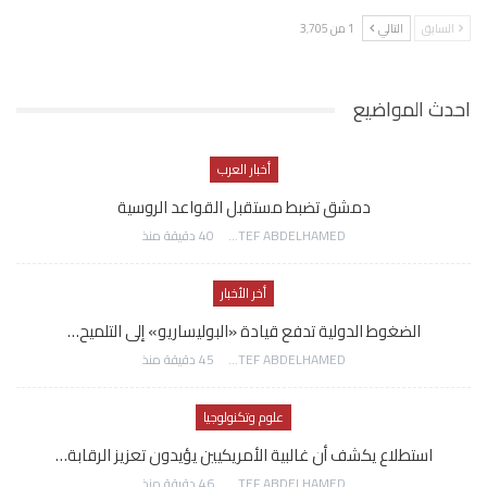
السابق
التالي
1 من 3٬705
احدث المواضيع
أخبار العرب
دمشق تضبط مستقبل القواعد الروسية
AWATEF ABDELHAMED
40 دقيقة منذ
أخر الأخبار
الضغوط الدولية تدفع قيادة «البوليساريو» إلى التلميح…
AWATEF ABDELHAMED
45 دقيقة منذ
علوم وتكنولوجيا
استطلاع يكشف أن غالبية الأمريكيين يؤيدون تعزيز الرقابة…
AWATEF ABDELHAMED
46 دقيقة منذ