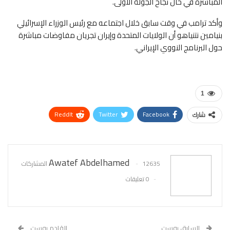
المباشرة في حال نجاح الجولة الأولى.
وأكد ترامب في وقت سابق خلال اجتماعه مع رئيس الوزراء الإسرائيلي
بنيامين نتنياهو أن الولايات المتحدة وإيران تجريان مفاوضات مباشرة
حول البرنامج النووي الإيراني.
1
ReddIt
Twitter
Facebook
شارك
WhatsApp
Pinterest
البريد الإلكتروني
Awatef Abdelhamed
12635 المشاركات
0 تعليقات
السابق بوست
القادم بوست