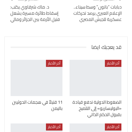
دبابات “باتون” وسط سيناء..
د. ماك شرقاوي يكتب:
الإعلام العبري يرصد تحركات
إسقاط طائرة مسيرة يشعل
عسكرية للجيش المصري
فتيل الأزمة بين الجزائر ومالي
قد يعجبك ايضا
أخر الأخبار
أخر الأخبار
الضغوط الدولية تدفع قيادة
11 قتيلاً في هجمات الحوثيين
«البوليساريو» إلى التلميح
باليمن
بقبول الحكم الذاتي
أخر الأخبار
أخر الأخبار