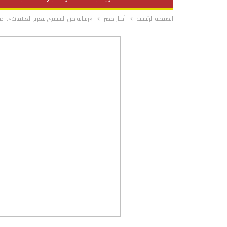
الصفحة الرئيسية
أخبار مصر
«رسالة من السيسي لتعزيز العلاقات».. مص
صحة وتغذية
المرأة والحياة