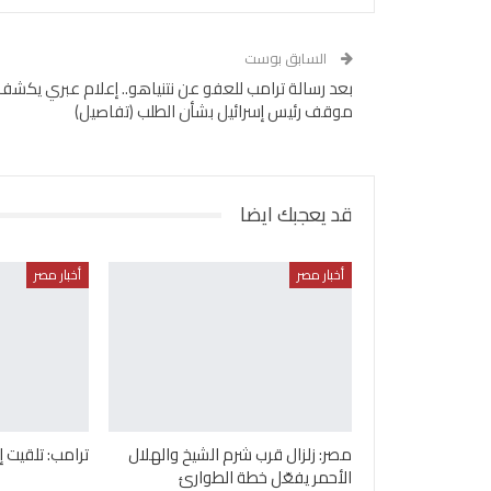
السابق بوست
بعد رسالة ترامب للعفو عن نتنياهو.. إعلام عبري يكشف
موقف رئيس إسرائيل بشأن الطلب (تفاصيل)
قد يعجبك ايضا
أخبار مصر
أخبار مصر
مصر: زلزال قرب شرم الشيخ والهلال
ترامب: تلقيت 
الأحمر يفعّل خطة الطوارئ