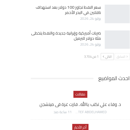
سعر النفط تجاوز 100 دولار بعد استهداف
ناقلتين في البحر الأحمر
يوليو 24, 2026
ضربات أميركية وإيرانية جديدة والنفط يتخطى
مئة دولار للبرميل
يوليو 24, 2026
السابق
التالي
1 من 3٬704
احدث المواضيع
مقالات
د. وفاء علي تكتب: ياالله.. فازت غزة فى ميتشجن
AWATEF ABDELHAMED
11 ساعة منذ
أخر الأخبار