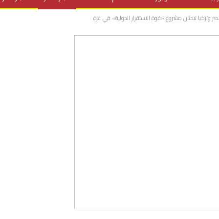
ر وتركيا تبحثان مشروع «قوة الاستقرار الدولية» في غزة
المنح الدراسية
مقالات
علوم وتكنولوجيا
فيديوهات
ف