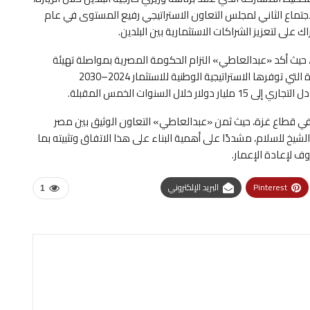
اجتماع الثاني لمجلس التعاون الاستراتيجي رفيع المستوى في عام
ن، حيث أكد «عبدالعاطي» التزام الحكومة المصرية بمواصلة تهيئة
المناخ الجاذب للاستثمارات التركية، مشيرًا إلى الفرص الواعدة التي توفرها الاستراتيجية الوطنية للاستثمار 2024–2030
 السنوات الخمس المقبلة.
 في قطاع غزة، حيث ثمن «عبدالعاطي» التعاون الوثيق بين مصر
شيخ للسلام، مشددًا على أهمية البناء على هذا الاتفاق وتثبيته بما
ف لإعادة الإعمار.
Pinterest
البريد الإلكتروني
1