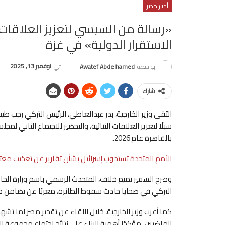
أخبار مصر
«رسالة من السيسي لتعزيز العلاقات»
الاستقرار الدولية» في غزة
في
نوفمبر 13, 2025
بواسطة
Awatef Abdelhamed
شارك
التقى وزير الخارجية، بدر عبدالعاطي، الرئيس التركي رجب ط
سبلًا لتعزيز العلاقات الثنائية، والتحضير للاجتماع الثاني لم
بالقاهرة عام 2026.
الأمم المتحدة تستجوب إسرائيل بشأن تقارير عن تعذيب مع
وصرح السفير تميم خلاف، المتحدث الرسمي باسم وزارة الخا
التركي في ضحايا حادث سقوط الطائرة، معربًا عن تضامن مص
كما أعرب وزير الخارجية، خلال اللقاء عن تقدير مصر لما تش
الماضيين، مؤكدًا أهمية البناء على نتائج اجتماع مجموعة ال