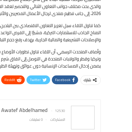
والذي بحث مختلف جوانب التعاون الثنائي والتحضير لعقد ال
2026، إلى جانب تنظيم منتدى لرجال الأعمال المصريين والأتراك على لتعزيز الشراكات الاستثمارية بين البلدين.
كما تناول اللقاء سبل تعزيز التعاون الاقتصادي بين البلدي
والإصلاحات التشريعية والمالية الجارية، بهدف رفع حجم التبادل التجاري إلى 15 مليار دولار خلال
وأضاف المتحدث الرسمي، أن اللقاء تناول تطورات الأوضاع
وتركيا وقطر والولايات المتحدة في التوصل إلى اتفاق شرم ال
يضمن إدخال المساعدات الإنسانية دون عوائق وتهيئة الظرو
ReddIt
Twitter
Facebook
شارك
Awatef Abdelhamed
12530
المشاركات
0 تعليقات