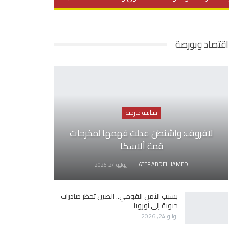
يديو
في العمق
منوعات
اقتصاد وبورصة
سياسة خارجية
لافروف: واشنطن عدلت فهمها لمخرجات
قمة ألاسكا
AWATEF ABDELHAMED
يوليو 24, 2026
بسبب الأمن القومي.. الصين تحظر صادرات
حيوية إلى أوروبا
يوليو 24, 2026