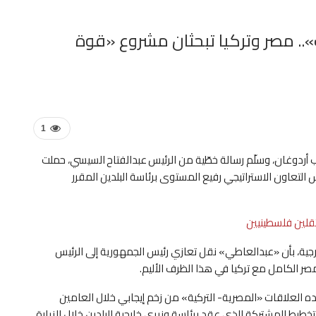
.. مصر وتركيا تبحثان مشروع «قوة
1
يب أردوغان، وسلّم رسالة خطّية من الرئيس عبدالفتاح السيسي، حملت
جلس التعاون الاستراتيجي رفيع المستوى برئاسة البلدين المقرر
تقلين فلسطينيين
رجية، بأن «عبدالعاطي» نقل تعازي رئيس الجمهورية إلى الرئيس
ر الكامل مع تركيا في هذا الظرف الأليم.
هده العلاقات «المصرية- التركية» من زخم إيجابي خلال العامين
تخطيط المشتركة الذي عقد برئاسة وزيري خارجية البلدين خلال الزيارة،