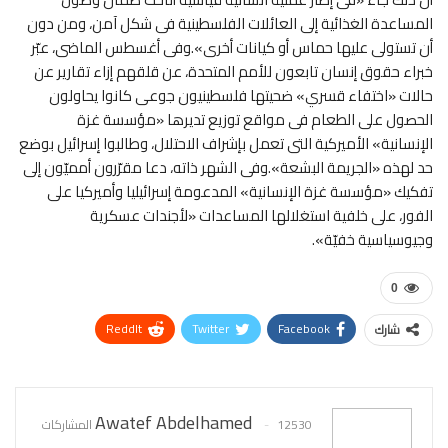
المساعدة الغذائية إلى العائلات الفلسطينية فى شكل آمن، ومن دون
أن تستولى عليها حماس أو كيانات أخرى».وفى أغسطس الماضى، عبّر
خبراء حقوق إنسان تابعون للأمم المتحدة، عن قلقهم إزاء تقارير عن
حالات «اختفاء قسري» ضحيتها فلسطينيون جوعى كانوا يحاولون
الحصول على الطعام فى مواقع توزيع تديرها «مؤسسة غزة
الإنسانية» الأميركية التى تعمل بإشراف الاحتلال، وطالبوا إسرائيل بوضع
حد لهذه «الجريمة البشعة».وفى الشهر ذاته، دعا مقرّرون أمميّون إلى
تفكيك «مؤسسة غزة الإنسانية» المدعومة إسرائيليا وأميركيا على
الفور، على خلفية استغلالها المساعدات «لأجندات عسكرية
وجيوسياسية خفيّة».
0
ReddIt
Twitter
Facebook
شارك
WhatsApp
Pinterest
البريد الإلكتروني
Awatef Abdelhamed
12530 المشاركات