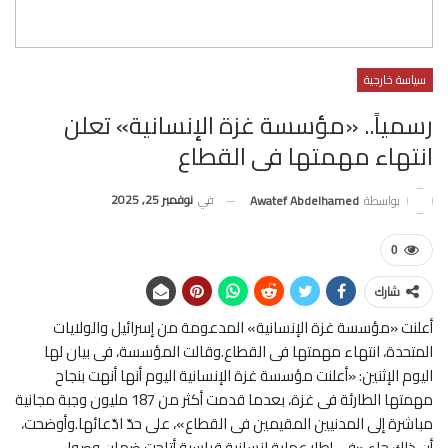
سياسة خارجية
رسمياً.. «مؤسسة غزة الإنسانية» تعلن
انتهاء مهمتها فى القطاع
في
نوفمبر 25, 2025
بواسطة
Awatef Abdelhamed
0
شارك
أعلنت «مؤسسة غزة الإنسانية» المدعومة من إسرائيل والولايات
المتحدة، انتهاء مهمتها فى القطاع.وقالت المؤسسة، فى بيان لها
اليوم الإثنين: «أعلنت مؤسسة غزة الإنسانية اليوم أنها أنهت بنجاح
مهمتها الطارئة فى غزة، بعدما قدمت أكثر من 187 مليون وجبة مجانية
مباشرة إلى المدنيين المقيمين فى القطاع»، على حدّ ادّعائها.وأوضحت،
أن ذلك جاء «فى إطار عملية انسانية قياسية أتاحت ضمان وصول