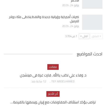
الأحمر
يوليو 24, 2026
ضربات أميركية وإيرانية جديدة والنفط يتخطى مئة دولار
للبرميل
يوليو 24, 2026
السابق
التالي
1 من 3٬704
احدث المواضيع
مقالات
د. وفاء علي تكتب: ياالله.. فازت غزة فى ميتشجن
AWATEF ABDELHAMED
12 ساعة منذ
أخر الأخبار
ترامب يؤكد استئناف المفاوضات مع إيران ويصفها بالفرصة…