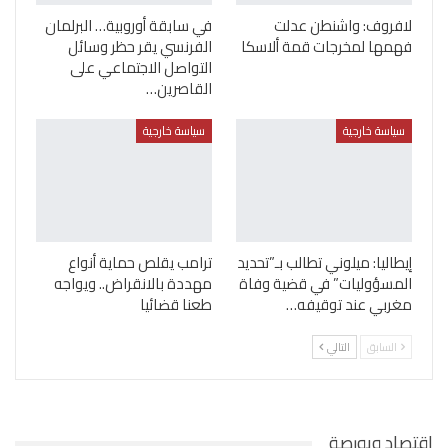
لافروف: واشنطن عدلت
في سابقة أوروبية… البرلمان
فهمها لمخرجات قمة ألاسكا
الفرنسي يقر حظر وسائل
التواصل الاجتماعي على
القاصرين…
سياسة خارجية
سياسة خارجية
إيطاليا: ميلوني تطالب بـ”تحديد
ترامب يقلص حماية أنواع
المسؤوليات” في قضية وفاة
مهددة بالانقراض.. ويواجه
مغربي عند توقيفه…
طعنا قضائيا
السابق
التالي
اقتصاد وبورصة