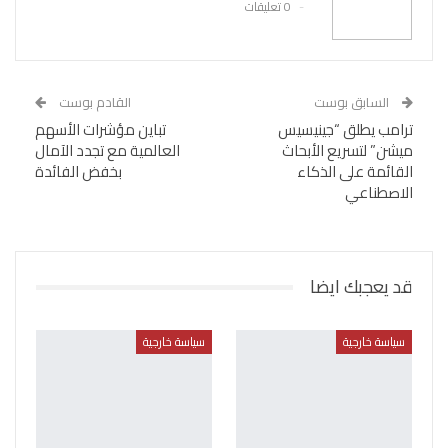
0 تعليقات
السابق بوست
القادم بوست
ترامب يطلق “جينيسيس
تباين مؤشرات الأسهم
ميشن” لتسريع الأبحاث
العالمية مع تجدد الآمال
القائمة على الذكاء
بخفض الفائدة
الاصطناعي
قد يعجبك ايضا
سياسة خارجية
سياسة خارجية