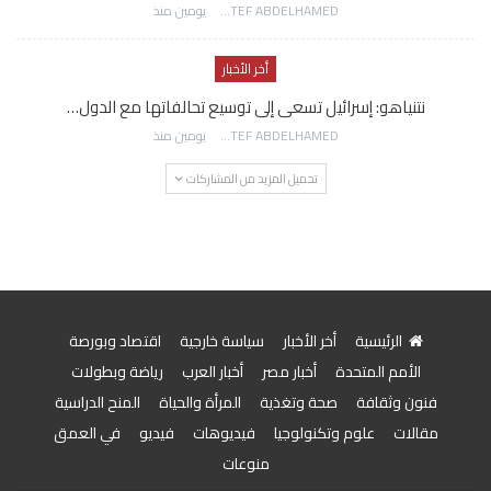
AWATEF ABDELHAMED
يومين منذ
أخر الأخبار
نتنياهو: إسرائيل تسعى إلى توسيع تحالفاتها مع الدول…
AWATEF ABDELHAMED
يومين منذ
تحميل المزيد من المشاركات
الرئيسية
أخر الأخبار
سياسة خارجية
اقتصاد وبورصة
الأمم المتحدة
أخبار مصر
أخبار العرب
رياضة وبطولات
فنون وثقافة
صحة وتغذية
المرأة والحياة
المنح الدراسية
مقالات
علوم وتكنولوجيا
فيديوهات
فيديو
في العمق
منوعات