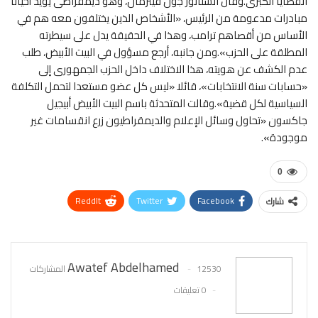
القضايا الكبرى.وقال السناتور جون فيترمان، وهو ديمقراطى يؤيد أحيانا
مبادرات مدعومة من الرئيس، «الأشخاص الذين يختلفون معه هم في
الأساس من أقصاهم ترامب، وهذا في الحقيقة يدل على سيطرته
المطلقة على الحزب».ومن جانبه، أرجع مسؤول في البيت الأبيض، طلب
عدم الكشف عن هويته، هذا الاختلاف داخل الحزب الجمهورى إلى
«حسابات سنة الانتخابات»، قائلا «ليس كل عضو مستعدا لتحمل التكلفة
السياسية لكل قضية».وقالت المتحدثة باسم البيت الأبيض أبيجيل
جاكسون «تحاول وسائل الإعلام والديمقراطيون زرع انقسامات غير
موجودة».
0
ReddIt
Twitter
Facebook
شارك
WhatsApp
Pinterest
البريد الإلكتروني
Awatef Abdelhamed
12530 المشاركات
0 تعليقات