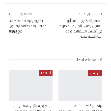
السابق بوست
القادم بوست
السفير الدكتور سامح أبو
تقارير: رغبة محمد صلاح
العينين يكتب : الجالية المصرية
تحققت بعد تعاقد ليفربول
في أمريكا الشمالية: قوة
مع إيراولا
استراتيجية لمصر
قد يعجبك ايضا
أخر الأخبار
أخر الأخبار
ترامب يؤكد استئناف
نتنياهو: إسرائيل تسعى إلى