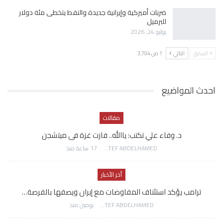
ضربات أميركية وإيرانية جديدة والنفط يتخطى مئة دولار
للبرميل
يوليو 24, 2026
السابق
التالي
1 من 3٬704
احدث المواضيع
مقالات
د. وفاء علي تكتب: ياالله.. فازت غزة فى ميتشجن
AWATEF ABDELHAMED
17 ساعة منذ
أخر الأخبار
ترامب يؤكد استئناف المفاوضات مع إيران ويصفها بالفرصة…
AWATEF ABDELHAMED
يومين منذ