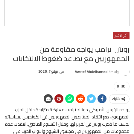
أخر الأخبار
رويترز: ترامب يواجه مقاومة من
الجمهوريين مع تصاعد ضغوط الانتخابات
في
يونيو 7, 2026
بواسطة
Awatef Abdelhamed
0
شارك
يواجه الرئيس الأمريكي دونالد ترامب معارضة متزايدة داخل الحزب
الجمهوري، مع انتقاد المشرعون الجمهوريون في الكونجرس لسياساته
بحسب ما ذكرت رويترز في تقرير لها.وخلال الأسبوع الماضي، انتقدت عدة
مجموعات من الجمهوريين في مجلسى الشيوخ والنواب الحرب على