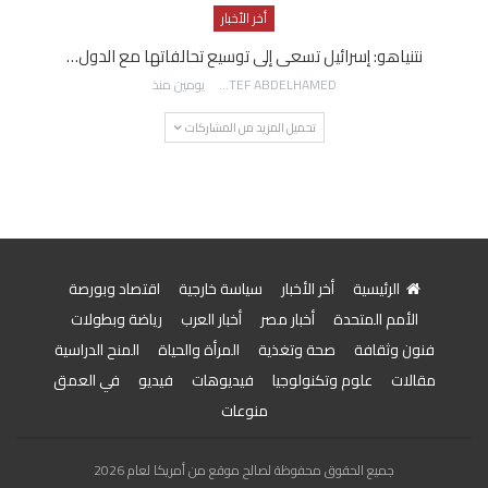
أخر الأخبار
نتنياهو: إسرائيل تسعى إلى توسيع تحالفاتها مع الدول…
AWATEF ABDELHAMED
يومين منذ
تحميل المزيد من المشاركات
الرئيسية
أخر الأخبار
سياسة خارجية
اقتصاد وبورصة
الأمم المتحدة
أخبار مصر
أخبار العرب
رياضة وبطولات
فنون وثقافة
صحة وتغذية
المرأة والحياة
المنح الدراسية
مقالات
علوم وتكنولوجيا
فيديوهات
فيديو
في العمق
منوعات
جميع الحقوق محفوظة لصالح موقع من أمريكا لعام 2026