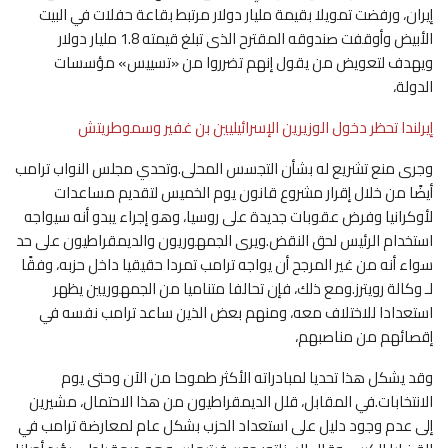
إيران، ورفضت تمويلا بقيمة مليار دولار مرتبط بقاعة حفلات في البيت
الأبيض وأوقفت صندوقه المقترح الذى تبلغ قيمته 1.8 مليار دولار
ويهدف لتعويض من يقول إنهم تضرروا من «تسييس» مؤسسات
الدولة،
إيرلندا تحظر دخول الوزيرين الإسرائيليين بن غفير وسموطريتش
وجرى منع تشريع له بشأن التجسس المحلى.وتحدي مجلس النواب ترامب
أيضًا من خلال إقرار مشروع قانون يوم الخميس لتقديم مساعدات
لأوكرانيا وفرض عقوبات جديدة على روسيا، وهو إجراء يبدو أنه سيواجه
استخدام الرئيس لحق النقض.ويرى الجمهوريون والديمقراطيون على حد
سواء أنه من غير المرجح أن يواجه ترامب تمردا حقيقيا داخل حزبه، وفقًا
لـ وكالة رويترز.ومع ذلك، فإن تحالفا متناميا من الجمهوريين يظهر
استعدادا للاختلاف معه، ومنهم بعض الذين ساعد ترامب نفسه في
إقصائهم من مناصبهم،
وقد يشكل هذا تحديا لمبادراته الأكثر طموحا من الآن وحتى يوم
الانتخابات.في المقابل، قلل الديمقراطيون من هذا الاحتمال، مشيرين
إلى عدم وجود دليل على استعداد الحزب بشكل عام لمعارضة ترامب في