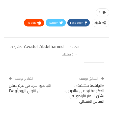
3
ReddIt
Twitter
Facebook
شارك
WhatsApp
Pinterest
البريد الإلكتروني
Awatef Abdelhamed
12550 المشاركات
0 تعليقات
السابق بوست
القادم بوست
«الواقعة مختلقة»..
نتنياهو: الحرب في غزة يمكن
الحكومة ترد على «الحبتور»
أن تنتهي اليوم أو غدًا
بشأن أسعار الأراضي في
الساحل الشمالي