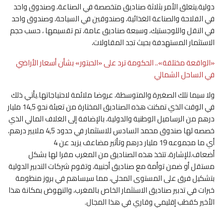
دولية.يتعلق الأمر بثلاثة صناديق متخصصة في الصناعة، وصندوق واحد
في الفلاحة والصناعة الغذائية، وصندوقين في السياحة، وصندوق واحد
في النقل واللوجستيك، وسبعة صناديق عامة، تم تقسيمها ، حسب حجم
الاستثمار المستهدفة بحيث تجد المقاولات،
«الواقعة مختلقة».. الحكومة ترد على «الحبتور» بشأن أسعار الأراضي
في الساحل الشمالي
ولا سيما تلك الصغيرة والمتوسطة، عروضا ملائمة لاحتياجاتها.يأتي ذلك
في الوقت الذي تمكنت هذه الصناديق المختارة من تعبئة نحو 14,5 مليار
درهم من الرساميل الوطنية والدولية، بالإضافة إلى الغلاف المالي الذي
خصصه لها صندوق محمد السادس للاستثمار في حدود 4,5 ملايير درهم،
أي ما مجموعه 19 مليار درهم وتأثير مضاعف يزيد عن 4
أضعاف.للإشارة، تتخذ هذه الصناديق من المغرب مقرا لها بشكل
مستقل أو ضمن توأمة مع صناديق أجنبية، وتقوم شركات التدبير الدولية
بتشكيل فرق على المستوى المحلي، مما سيساهم في بروز منظومة
خبرات في تدبير صناديق الاستثمار الخاص بالمغرب، والنهوض بمكانة هذا
الأخير كقطب إقليمي وقاري في هذا المجال.