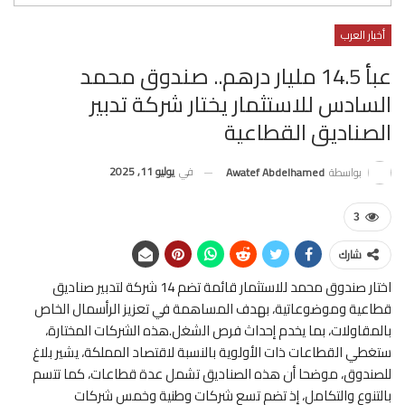
أخبار العرب
عبأ 14.5 مليار درهم.. صندوق محمد
السادس للاستثمار يختار شركة تدبير
الصناديق القطاعية
في
يوليو 11, 2025
بواسطة
Awatef Abdelhamed
3
شارك
اختار صندوق محمد للاستثمار قائمة تضم 14 شركة لتدبير صناديق
قطاعية وموضوعاتية، بهدف المساهمة في تعزيز الرأسمال الخاص
بالمقاولات، بما يخدم إحداث فرص الشغل.هذه الشركات المختارة،
ستغطي القطاعات ذات الأولوية بالنسبة لاقتصاد المملكة، يشير بلاغ
للصندوق، موضحا أن هذه الصناديق تشمل عدة قطاعات، كما تتسم
بالتنوع والتكامل، إذ تضم تسع شركات وطنية وخمس شركات