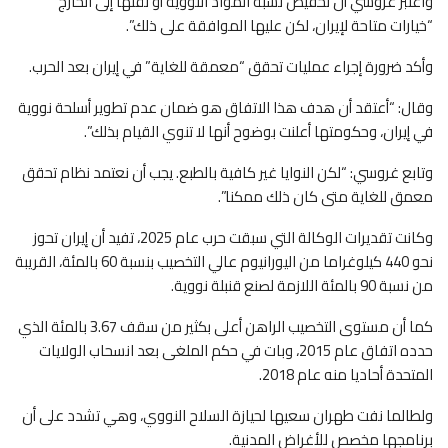
واعتبر غروسي أن تخفيض نسبة المواد النووية أو نقلها إلى الخارج
“خيارات متاحة لإيران، لكن عليها الموافقة على ذلك”.
وأكد ضرورة إجراء عمليات تحقق “معمقة للغاية” في إيران بعد الحرب.
وقال: “أعتقد أن هدف هذا الاتفاق هو ضمان عدم تطوير أسلحة نووية
في إيران، وحكومتها أعلنت بوضوح أنها لا تنوي القيام بذلك”.
وتابع غروسي: “لكن النوايا غير كافية بالطبع. يجب أن نعتمد نظام تحقق
معمق للغاية متى كان ذلك ممكنا”.
وكانت تقديرات الوكالة التي سبقت حرب عام 2025، تفيد أن إيران تحوز
نحو 440 كيلوغراما من اليورانيوم عالي التخصيب بنسبة 60 بالمئة، القريبة
من نسبة 90 بالمئة اللازمة لصنع قنبلة نووية.
كما أن مستوى التخصيب الراهن أعلى بكثير من سقف 3.67 بالمئة الذي
حدده اتفاق عام 2015، وبات في حكم الملغى بعد انسحاب الولايات
المتحدة أحاديا منه عام 2018.
ولطالما نفت طهران سعيها لحيازة السلاح النووي، وهي تشدد على أن
برنامجها مخصص للأغراض المدنية.