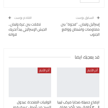
السابق بوست
القادم بوست
إسرائيل ولبنان.. “فجوة” بين
تنقلات بين غزة ولبنان..
مفاوضات واشنطن وواقع
الجيش الإسرائيلي يبدأ تحريك
الجنوب
قواته
قد يعجبك ايضا
أخر الأخبار
أخر الأخبار
ارتفاع حصيلة ضحايا مركب ليبيا
الولايات المتحدة: عبدول
إلى ٣ أطفال بعد تأكيد وفاة
السيد من أصول عربية يفوز