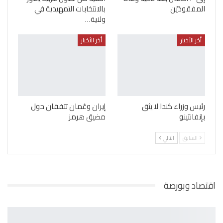
المفقودَيْن
بالانتخابات التمهيدية في
ولاية…
أخر الأخبار
أخر الأخبار
رئيس وزراء كندا لا يثق
إيران وعُمان تتفقان حول
بإنفانتينو
مضيق هرمز
السابق
التالي
اقتصاد وبورصة