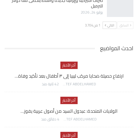
ضربات أميركية وإيرانية جديدة والنفط يتخطى مئة دولار
للبرميل
يوليو 24, 2026
السابق
التالي
1 من 3٬704
احدث المواضيع
أخر الأخبار
ارتفاع حصيلة ضحايا مركب ليبيا إلى ٣ أطفال بعد تأكيد وفاة…
AWATEF ABDELHAMED
42 ثانية منذ
أخر الأخبار
الولايات المتحدة: عبدول السيد من أصول عربية يفوز…
AWATEF ABDELHAMED
4 دقائق منذ
أخر الأخبار