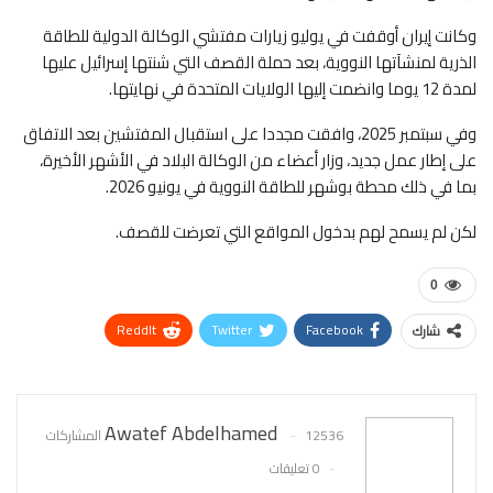
وكانت إيران أوقفت في يوليو زيارات مفتشي الوكالة الدولية للطاقة
الذرية لمنشآتها النووية، بعد حملة القصف التي شنتها إسرائيل عليها
لمدة 12 يوما وانضمت إليها الولايات المتحدة في نهايتها.
وفي سبتمبر 2025، وافقت مجددا على استقبال المفتشين بعد الاتفاق
على إطار عمل جديد، وزار أعضاء من الوكالة البلاد في الأشهر الأخيرة،
بما في ذلك محطة بوشهر للطاقة النووية في يونيو 2026.
لكن لم يسمح لهم بدخول المواقع التي تعرضت للقصف.
0
ReddIt
Twitter
Facebook
شارك
WhatsApp
Pinterest
البريد الإلكتروني
Awatef Abdelhamed
12536 المشاركات
0 تعليقات