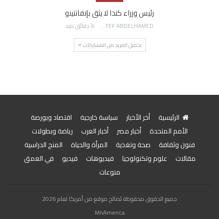
رئيس وزراء كندا لا يثق بإنفانتينو
AWATEF ABDELHAMED
6 دقائق منذ
تحميل المزيد من المشاركات
الرئيسية
أخر الأخبار
سياسة خارجية
اقتصاد وبورصة
الأمم المتحدة
أخبار مصر
أخبار العرب
رياضة وبطولات
فنون وثقافة
صحة وتغذية
المرأة والحياة
المنح الدراسية
مقالات
علوم وتكنولوجيا
فيديوهات
فيديو
في العمق
منوعات
جميع الحقوق محفوظة لصالح موقع من أمريكا لعام 2026
MnAmerica