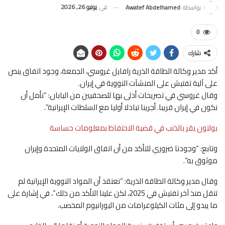
في
يونيو 26, 2026
بواسطة
Awatef Abdelhamed
0
شارك
أكد مدير وكالة الطاقة الذرية رافايل غروسي، الجمعة، وجود اتفاق ينص
على آلية تفتيش على المنشآت النووية في إيران.
وقال غروسي في تصريحات أدلى بها للصحفيين من اليابان: “نأمل أن
نكون في إيران قريبا. أجرينا تبادلا أوليا مع السلطات الإيرانية”.
بولتون يقر بالذنب في قضية الاحتفاظ بمعلومات حساسة
وتابع: “وجودنا ضروري للتأكد من أن اتفاق الولايات المتحدة وإيران
موثوق به”.
وقال مدير وكالة الطاقة الذرية: “نعتقد أن المواد النووية الإيرانية لم
تنقل منذ آخر تفتيش في 2025، لكن علينا التأكد من ذلك”، في إشارة على
ما يبدو إلى مئات الكيلوغرامات من اليورانيوم المخصب.