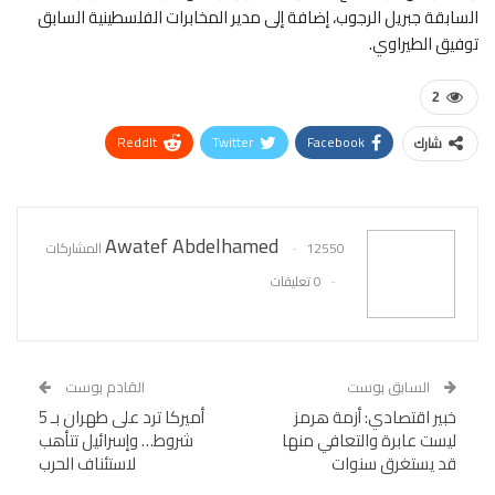
السابقة جبريل الرجوب، إضافة إلى مدير المخابرات الفلسطينية السابق
توفيق الطيراوي.
2
ReddIt
Twitter
Facebook
شارك
WhatsApp
Pinterest
البريد الإلكتروني
Awatef Abdelhamed
12550 المشاركات
0 تعليقات
السابق بوست
القادم بوست
خبير اقتصادي: أزمة هرمز
أميركا ترد على طهران بـ 5
ليست عابرة والتعافي منها
شروط… وإسرائيل تتأهب
قد يستغرق سنوات
لاستئناف الحرب