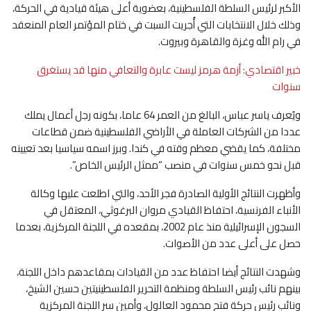
الأكبر لرئيس السلطة الفلسطينية، بعضوية أعلى هيئة قيادية في الحركة،
وذلك خلال الانتخابات التي أُجريت السبت في ختام المؤتمر العام المنعقد
في رام الله وغزة والقاهرة وبيروت.
خبير اقتصادي: أزمة هرمز ليست عابرة والتعافي منها قد يستغرق
سنوات
ويُعرف ياسر عباس، البالغ من العمر 64 عاما، بكونه رجل أعمال يملك
عددا من الشركات العاملة في الأراضي الفلسطينية ضمن قطاعات
مختلفة، كما يقضي معظم وقته في كندا. وبرز اسمه سياسيا بعد تعيينه
قبل نحو خمس سنوات في منصب “ممثل الرئيس الخاص”.
وأظهرت النتائج الأولية الصادرة فجر الأحد، والتي اطلعت عليها وكالة
الأنباء الفرنسية، احتفاظ القيادي مروان البرغوثي، المعتقل في
السجون الإسرائيلية منذ عام 2002، بمقعده في اللجنة المركزية، بعدما
حصل على أعلى عدد من الأصوات.
وشهدت النتائج أيضا احتفاظ عدد من القيادات بمقاعدهم داخل اللجنة،
بينهم نائب رئيس السلطة ومنظمة التحرير الفلسطينيتين حسين الشيخ،
ونائب رئيس حركة فتح محمود العالول، وأمين سر اللجنة المركزية