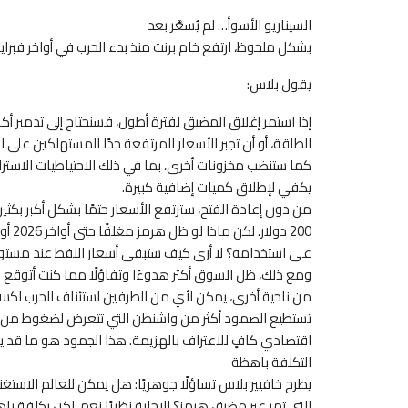
السيناريو الأسوأ… لم يُسعَّر بعد
بشكل ملحوظ، ارتفع خام برنت منذ بدء الحرب في أواخر فبراير، لكنه 
يقول بلاس:
إذا استمر إغلاق المضيق لفترة أطول، فسنحتاج إلى تدمير أ
الطاقة، أو أن تجبر الأسعار المرتفعة جدًا المستهلكين على
كما ستنضب مخزونات أخرى، بما في ذلك الاحتياطيات الاستراتيج
يكفي لإطلاق كميات إضافية كبيرة.
من دون إعادة الفتح، سترتفع الأسعار حتمًا بشكل أكبر بكثي
على استخدامه؟ لا أرى كيف ستبقى أسعار النفط عند مستويات
ومع ذلك، ظل السوق أكثر هدوءًا وتفاؤلًا مما كنت أتوقع ح
من ناحية أخرى، يمكن لأي من الطرفين استئناف الحرب لكسر ال
تستطيع الصمود أكثر من واشنطن التي تتعرض لضغوط من حلف
اقتصادي كافٍ للاعتراف بالهزيمة. هذا الجمود هو ما قد يط
التكلفة باهظة
التي تمر عبر مضيق هرمز؟ الإجابة نظريًا نعم، لكن بكلفة 