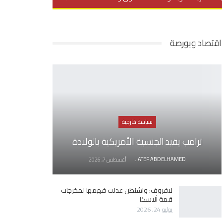
يديو
في العمق
منوعات
اقتصاد وبورصة
سياسة خارجية
ترامب يقيد الجنسية الأمريكية بالولادة
AWATEF ABDELHAMED
أغسطس 7, 2026
لافروف: واشنطن عدلت فهمها لمخرجات
قمة ألاسكا
يوليو 24, 2026