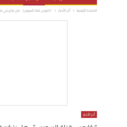
الصفحة الرئيسية
أخر الأخبار
“كابوس قناة السويس”.. هل يتكرر في هر
صحة وتغذية
المرأة والحياة
أخر الأخبار