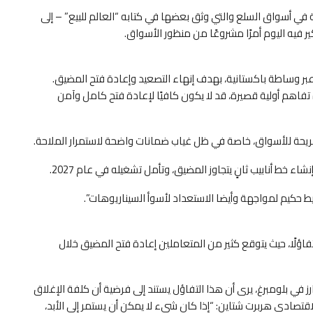
ة في أسواق السلع والتي وثق بعضها في كتابه “العالم للبيع” – إلى
ير فيه اليوم أمرًا مشروعًا من منظور الأسواق.
ر وساطة باكستانية، بهدف إنهاء التصعيد وإعادة فتح المضيق.
فاهم أولية قصيرة، قد لا يكون كافيًا لإعادة فتح كامل وآمن
مريحة للأسواق، خاصة في ظل غياب ضمانات واضحة لاستمرار الملاحة.
ء خط أنابيب ثانٍ يتجاوز المضيق، وتأمل تشغيله في عام 2027.
 حكيم لمواجهة وأيضا الاستعداد لأسوأ السيناريوهات”.
فاؤلًا، حيث يتوقع كثير من المتعاملين إعادة فتح المضيق خلال
ي بلومبرغ، يرى أن هذا التفاؤل يستند إلى فرضية أن كلفة الإغلاق
قتصادي هربرت شتاين: “إذا كان شيء لا يمكن أن يستمر إلى الأبد،