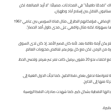
 “تقدمًا طفيفًا” في المحادثات، مضيفًا: “لا أريد المبالغة، لكن
تانيون التنقل بين إسلام آباد وطهران.
ويقول بلاس: “إذا أراد المفاوضون الأميركيون بعض الحافز الإضافي، فبإمكانهم النظر إلى مثال قناة السويس بين عامي 1967
لم يكن أزمة طاقة بعد، لأنه كان قصير الأمد. إذ كان لدى السوق
 من الزمن. لكن مع كل يوم يمر، تتناقص مخزونات العالم.
ويقول بلاس: “حتى الآن، تمكن قطاع الطاقة من التعامل مع اختفاء نحو 20 مليون برميل كانت تمر عبر هرمز. ولحسن الحظ،
 لمواصلة تدفق بعض نفط الخليج. كما لجأت الدول الغنية إلى
ًا منها إلى الخارج.
تها النفطية بشكل كبير، كما شهدت صادرات النفط الروسية
فقيرة.