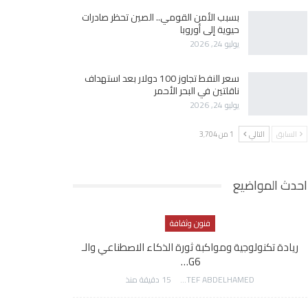
بسبب الأمن القومي.. الصين تحظر صادرات
حيوية إلى أوروبا
يوليو 24, 2026
سعر النفط تجاوز 100 دولار بعد استهداف
ناقلتين في البحر الأحمر
يوليو 24, 2026
السابق
التالي
1 من 3٬704
احدث المواضيع
فنون وثقافة
ريادة تكنولوجية ومواكبة ثورة الذكاء الاصطناعي والـ
G6…
AWATEF ABDELHAMED
15 دقيقة منذ