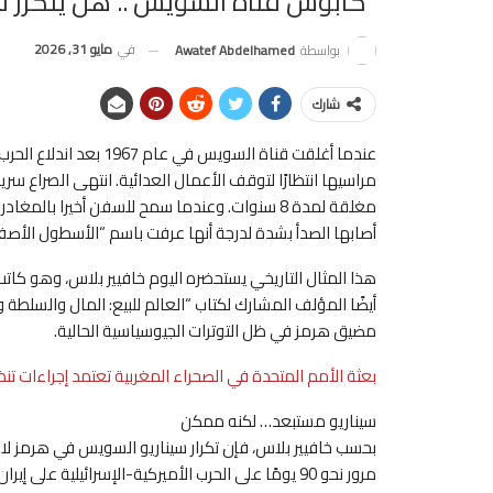
“كابوس قناة السويس”.. هل يتكرر 
في
مايو 31, 2026
بواسطة
Awatef Abdelhamed
شارك
مراسيها انتظارًا لتوقف الأعمال العدائية. انتهى الصراع سريع
أصابها الصدأ بشدة لدرجة أنها عرفت باسم “الأسطول الأصفر
هذا المثال التاريخي يستحضره اليوم خافيير بلاس، وهو كا
أيضًا المؤلف المشارك لكتاب “العالم للبيع: المال والسلطة 
مضيق هرمز في ظل التوترات الجيوسياسية الحالية.
بعثة الأمم المتحدة في الصحراء المغربية تعتمد إجراءات تن
سيناريو مستبعد… لكنه ممكن
بحسب خافيير بلاس، فإن تكرار سيناريو السويس في هرمز لا ي
مرور نحو 90 يومًا على الحرب الأميركية-الإسرائيلية على إيران، والتي عطلت طريقًا بحريًا حيويًا لنقل النفط والغاز.