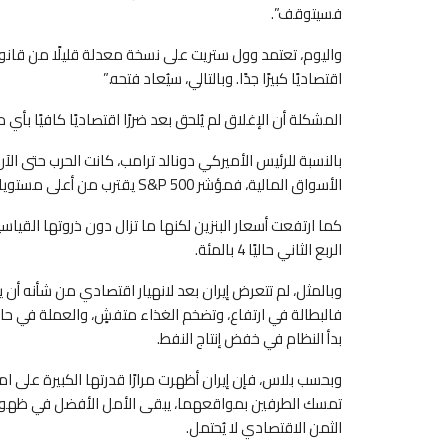
فسيتوقف”.
واليوم، تعتمد وول ستريت على نسخة معدلة قليلًا من قانون
اقتصاديًا كبيرًا جدًا. وبالتالي، سيُعاد فتحه.”
المشكلة أن الإغلاق لم يُلحق بعد ضررًا اقتصاديًا كافيًا بأ
بالنسبة للرئيس الأميركي دونالد ترامب، كانت الحرب حتى الآن
الأسواق المالية، فمؤشر S&P 500 يقترب من أعلى مستوياته التاريخية، مرتفعًا بنحو 10 بالمئة منذ بداية الحرب.
الربع الثاني حاليًا 4 بالمئة.
وبالمثل، لم تتعرض إيران بعد لانهيار اقتصادي من شأنه أن 
فالبطالة في ارتفاع، وتضخم الغذاء متفشٍ، والعملة في حالة 
بدأ النظام في خفض إنتاج النفط.
وبحسب بلاس، فإن إيران أظهرت مرارًا قدرتها الكبيرة على 
تمسك الطرفين بمواقعهما، يبقى الأمل الأفضل في ظهور أي
الثمن الاقتصادي لا يُحتمل.