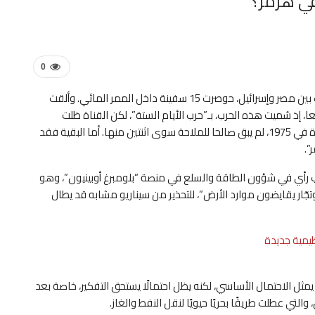
في هرمز؟
0
عندما أغلقت قناة السويس في عام 1967 بعد اندلاع الحرب بين مصر وإسرائيل، حوصرت 15 سفينة داخل الممر المائي. وألقت
ا، إذ سُميت هذه الحرب، بـ”حرب الأيام الستة”، لكن القناة ظلت
مغلقة لمدة 8 سنوات. وعندما سمح للسفن أخيرا بالمغادرة في 1975، لم يبق صالحا للملاحة سوى اثنتين منها. أما البقية فقد
”.
تب رأي في شؤون الطاقة والسلع في منصة “بلومبرغ أوبينيون”، وهو
وتجّار يقايضون موارد الأرض”، للتحذير من سيناريو مشابه قد يطال
ظيمية جديدة
مثل الاحتمال الأساسي، لكنه يظل احتمالًا يستحق التفكير، خاصة بعد