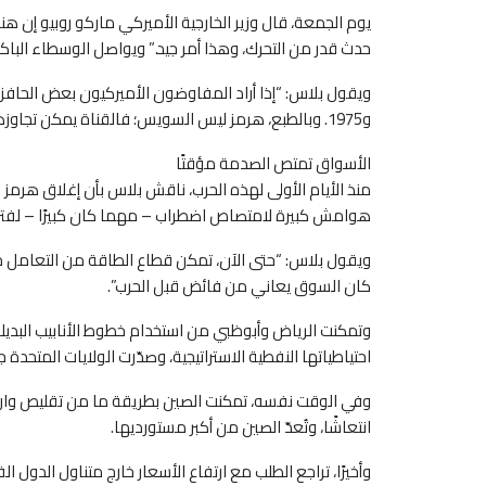
يوم الجمعة، قال وزير الخارجية الأميركي ماركو روبيو إن هناك
حدث قدر من التحرك، وهذا أمر جيد.” ويواصل الوسطاء الباكس
و1975. وبالطبع، هرمز ليس السويس؛ فالقناة يمكن تجاوزها بسهولة. لكنه مثال واقعي على مدى طول أمد الحصار”.
الأسواق تمتص الصدمة مؤقتًا
منذ الأيام الأولى لهذه الحرب، ناقش بلاس بأن إغلاق هرمز 
هوامش كبيرة لامتصاص اضطراب – مهما كان كبيرًا – لفترة
كان السوق يعاني من فائض قبل الحرب”.
وتمكنت الرياض وأبوظبي من استخدام خطوط الأنابيب البديلة
احتياطياتها النفطية الاستراتيجية، وصدّرت الولايات المتحدة جزء
وفي الوقت نفسه، تمكنت الصين بطريقة ما من تقليص واردا
انتعاشًا، وتُعدّ الصين من أكبر مستورديها.
وأخيرًا، تراجع الطلب مع ارتفاع الأسعار خارج متناول الدول ال