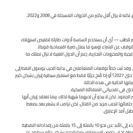
لا يزال أقل بكثير من الذروات المسجلة في 2008 و2022.
كبر للطلب — أي أن يستخدم الساسة أدوات طارئة لتقليص استهلاك
 التوقف عن الشراء (وهو ما يمثل ضربة اقتصادية قوية).
ية والمخزونات التجارية، رغم أن الدول الغنية لا تزال تمتلك ما
ر. وقد ثبت خطأ توقعات المتعاملين في بداية الحرب بوصول النفط إلى
200 دولار. لكن ماذا لو ظل هرمز مغلقًا حتى أواخر 2026 أو حتى 2027؟ أو إذا فُتح جزئيًا فقط مع استمرار سيطرة إيران بشكل كبير
ها الحالية في هذه الحالة.
تى في تقديراتي المتفائلة المبكرة.
جمود. لكن لا يبدو أن لديهما شهية لذلك. ربما تعتقد إيران أنها
ائها لتجنب مزيد من القتال. لكن ترامب لا يشعر بعد بضغط
يل أمد الإغلاق.
يطرح خافيير بلاس تساؤلًا جوهريًا: هل يمكن للعالم الاستغناء إلى الأبد عن نحو 10 بالمئة إلى 15 بالمئة من إمداداته النفطية
باهظة. إذ إن خفض الاستهلاك بهذا الحجم بشكل دائم سيقود على