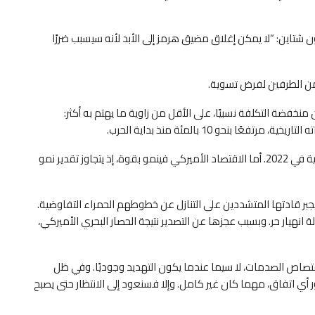
 شتاين: “لا يمكن إغلاق مضيق هرمز إلى الأبد لأنه سيسبب ضررًا
ي من الطرفين لفرض تسوية.
 منخفضة التكلفة نسبيًا، على الأقل من زاوية ما يهتم به أكثر:
كما ارتفعت أسعار البنزين لكنها ما تزال دون ذروتها القياسية في 2022. أما الاقتصاد الأميركي فينمو بقوة، إذ يتجاوز تقدير نمو
يجبر قادتها المتشددين على التنازل عن خطوطهم الحمراء التفاوضية.
انهيار حر. وبسبب عجزها عن التصدير نتيجة الحصار البحري الأميركي،
امتصاص الصدمات، لا سيما عندما يكون التهديد وجوديًا. وفي ظل
 اتفاق، مهما كان غير كامل. وإلا فسنعود إلى الانتظار حتى يصبح