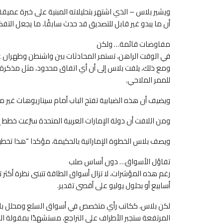
ويشير بلاس – الذي اشتهر بتحليلاته المبنية على خبرة عميق
أن ما يبدو غير قابل للتصديق قد حدث سابقًا، ما يجعل التفك
مفاوضات قائمة… ولكن
في الوقت الراهن، تستمر المحادثات بين واشنطن وطهران عب
ومع ذلك، يلفت بلاس إلى أن أي اتفاق محدود، مثل مذكرة ت
للممر الملاحي.
ويضيف أن هذه الضبابية تفتح الباب أمام سيناريوهات غير 
ومن اللافت أن دولة الإمارات العربية المتحدة سرّعت خطط إنشا
ويصف بلاس الخطوة الإماراتية بالحكيمة، مؤكدا “هذا تخطيط
تفاؤل الأسواق… دون أساس صلب
رغم هذه المؤشرات، لا تزال أسواق الطاقة تتبنى نظرة أكثر ت
أسابيع أو بحلول يوليو على أقصى تقدير.
لكن بلاس، ككاتب رأي متخصص في أسواق السلع ومحلل بارز ف
المرتفعة ستجبر الأطراف على التراجع، مستشهدًا بمقولة الا