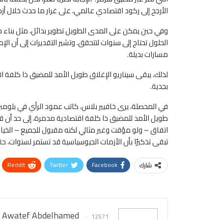
الأرجح إلى ركود اقتصادي عالمي، على غرار ما حدث خلال أزمتي النف
وفي حين يمكن على المدى الطويل تطوير بدائل، مثل بناء خط
مسارات بديلة.
لذلك، يبقى سيناريو الإغلاق طويل الأمد للمضيق ذا كلفة اق
بجدية.
في المحصلة، يرى خافيير بلاس، كاتب عمود الرأي في بلومبرغ 
طويل الأمد للمضيق ذا كلفة اقتصادية مدمرة، إلى حد أن قلة
اتفاق – ولو مؤقت وغير مثالي لكنه مقبول للجميع – الخيار
تبقى تذكيرًا بأن الأزمات الجيوسياسية قد تستمر لسنوات، حت
ReddIt
Twitter
Facebook
شارك
Awatef Abdelhamed
12571