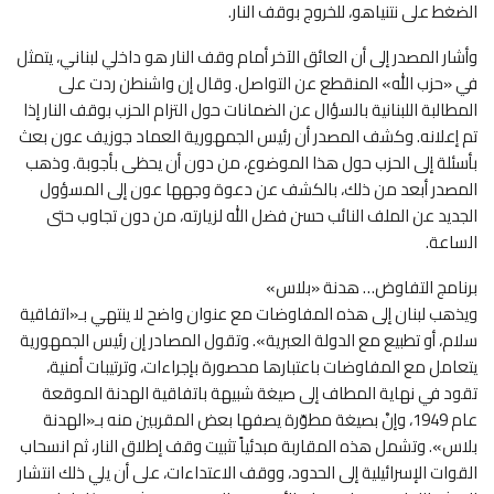
الضغط على نتنياهو، للخروج بوقف النار.
وأشار المصدر إلى أن العائق الآخر أمام وقف النار هو داخلي لبناني، يتمثل
في «حزب الله» المنقطع عن التواصل. وقال إن واشنطن ردت على
المطالبة اللبنانية بالسؤال عن الضمانات حول التزام الحزب بوقف النار إذا
تم إعلانه. وكشف المصدر أن رئيس الجمهورية العماد جوزيف عون بعث
بأسئلة إلى الحزب حول هذا الموضوع، من دون أن يحظى بأجوبة. وذهب
المصدر أبعد من ذلك، بالكشف عن دعوة وجهها عون إلى المسؤول
الجديد عن الملف النائب حسن فضل الله لزيارته، من دون تجاوب حتى
الساعة.
برنامج التفاوض… هدنة «بلاس»
ويذهب لبنان إلى هذه المفاوضات مع عنوان واضح لا ينتهي بـ«اتفاقية
سلام، أو تطبيع مع الدولة العبرية». وتقول المصادر إن رئيس الجمهورية
يتعامل مع المفاوضات باعتبارها محصورة بإجراءات، وترتيبات أمنية،
تقود في نهاية المطاف إلى صيغة شبيهة باتفاقية الهدنة الموقعة
عام 1949، وإنْ بصيغة مطوّرة يصفها بعض المقربين منه بـ«الهدنة
بلاس». وتشمل هذه المقاربة مبدئياً تثبيت وقف إطلاق النار، ثم انسحاب
القوات الإسرائيلية إلى الحدود، ووقف الاعتداءات، على أن يلي ذلك انتشار