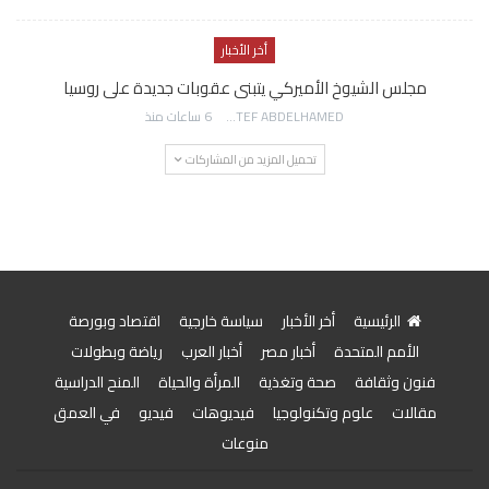
أخر الأخبار
مجلس الشيوخ الأميركي يتبنى عقوبات جديدة على روسيا
AWATEF ABDELHAMED
6 ساعات منذ
تحميل المزيد من المشاركات
الرئيسية
أخر الأخبار
سياسة خارجية
اقتصاد وبورصة
الأمم المتحدة
أخبار مصر
أخبار العرب
رياضة وبطولات
فنون وثقافة
صحة وتغذية
المرأة والحياة
المنح الدراسية
مقالات
علوم وتكنولوجيا
فيديوهات
فيديو
في العمق
منوعات