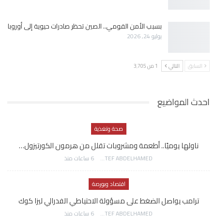
بسبب الأمن القومي.. الصين تحظر صادرات حيوية إلى أوروبا
يوليو 24, 2026
السابق
التالي
1 من 3٬705
احدث المواضيع
صحة وتغذية
ناولها يوميًا.. أطعمة ومشروبات تقلل من هرمون الكورتيزول…
AWATEF ABDELHAMED
6 ساعات منذ
اقتصاد وبورصة
ترامب يواصل الضغط على مسؤولة الاحتياطي الفدرالي ليزا كوك
AWATEF ABDELHAMED
6 ساعات منذ