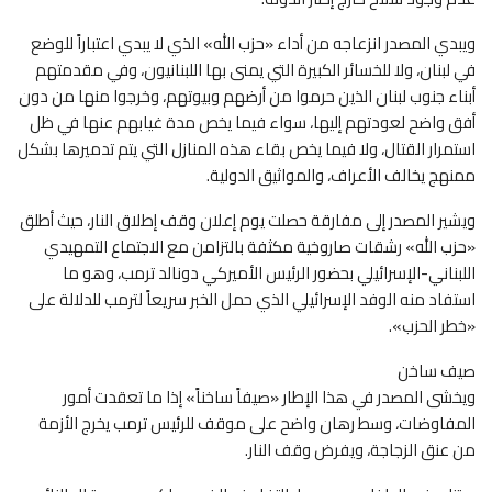
ويبدي المصدر انزعاجه من أداء «حزب الله» الذي لا يبدي اعتباراً للوضع
في لبنان، ولا للخسائر الكبيرة التي يمنى بها اللبنانيون، وفي مقدمتهم
أبناء جنوب لبنان الذين حرموا من أرضهم وبيوتهم، وخرجوا منها من دون
أفق واضح لعودتهم إليها، سواء فيما يخص مدة غيابهم عنها في ظل
استمرار القتال، ولا فيما يخص بقاء هذه المنازل التي يتم تدميرها بشكل
ممنهج يخالف الأعراف، والمواثيق الدولية.
ويشير المصدر إلى مفارقة حصلت يوم إعلان وقف إطلاق النار، حيث أطلق
«حزب الله» رشقات صاروخية مكثفة بالتزامن مع الاجتماع التمهيدي
اللبناني-الإسرائيلي بحضور الرئيس الأميركي دونالد ترمب، وهو ما
استفاد منه الوفد الإسرائيلي الذي حمل الخبر سريعاً لترمب للدلالة على
«خطر الحزب».
صيف ساخن
ويخشى المصدر في هذا الإطار «صيفاً ساخناً» إذا ما تعقدت أمور
المفاوضات، وسط رهان واضح على موقف للرئيس ترمب يخرج الأزمة
من عنق الزجاجة، ويفرض وقف النار.