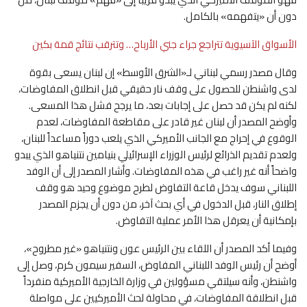
دون أن «يتفهمه» بالكامل.
الأسواق الآسيوية تتراجع جراء جني الأرباح… وتترقب نتائج قمة بكين
وقال مصدر رسمي لبناني لـ«الشرق الأوسط» إن لبنان يسعى بقوة
لدى واشنطن للحصول على وقف نار حقيقي قبل انطلاق المفاوضات،
لكنه لم يكن قد حصل على إجابات بعد، ما يرجح فشل هذا المسعى.
وأوضح المصدر أن لبنان غير قادر على مقاطعة المفاوضات، لعدم
الوقوع في إحراج مع الجانب الأميركي الذي يلعب دوراً مساعداً للبنان،
ولعدم تقديم الذرائع لرئيس الوزراء الإسرائيلي بنيامين نتنياهو الذي يبدو
واضحاً أنه غير راغب في هذه المفاوضات. وأشار المصدر إلى أن الوفد
اللبناني سوف يدخل قاعة التفاوض لطرح موضوع وحيد هو وقف
إطلاق النار، قبل الدخول في أي بحث آخر، من دون أن يجزم المصدر
بإمكانية أن يعرقل هذا الأمر عملية التفاوض.
وفيما أكد المصدر أن اللقاء بين الرئيس عون ونتنياهو «غير مطروح»،
أوضح أن رئيس الوفد اللبناني المفاوض، السفير سيمون كرم، وصل إلى
واشنطن، وأنه سيلتقي مسؤولين في وزارة الخارجية الأميركية منفرداً
قبل انطلاقة المفاوضات، في محاولة لحث الأميركيين على مواصلة