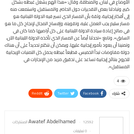
الأوضاع في لبنان، والمنطقة، وقال: «هذا الهم يشغل غبطته بشكل
كبير، وتبادلنا بعض التقديرات حول الحاضر، والمستقبل، واستمعت منه
إلى أفكار إيجابية، وثقة بأن المسار الذي تسير فيه الدولة اللبنانية هو
مسار سليم يجب العمل عليه، وتقويته، وإفساح المجال لإنجاح كل ما هو
في صالح إعادة سيادة الدولة اللبنانية على كل أراضيها كما كان في
السابق». وتابع: «تحدثنا أيضاً عن المسار الذي تأخذه الدولة اللبنانية الآن،
وتمنينا أن يعود بأمور إيجابية عليها، ويمكن أن نتكلم تحديداً على أن هناك
جولة مفاوضات تبدأ الخميس، فطبعاً غبطته يحمل كل التمنيات الإيجابية
للخروج بنتائج إيجابية تساعد على تحقيق مزيد من الإنجازات في
المستقبل».
4
ReddIt
Twitter
Facebook
شارك
WhatsApp
Pinterest
البريد الإلكتروني
Awatef Abdelhamed
12592 المشاركات
0 تعليقات