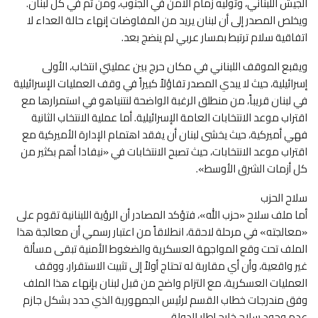
الجيش اللبناني، وتوليه زمام الأمن في الجنوب، ومن ثم في كل لبنان.
ويخلص المصدر إلى أن لبنان يريد من المفاوضات إنهاء حالة العداء لا
اتفاقية سلام ترتبط بمسار عربي لم ينضج بعد.
ويقبع الموقف اللبناني في مكان حرج بين عمليتي انتخاب، الأولى
إسرائيلية، حيث لا يبدي المصدر تفاؤلاً كبيراً في وقف العمليات الإسرائيلية
في لبنان قريباً، من منطلق الرغبة الواضحة لنتنياهو في استمرارها مع
اقتراب موعد الانتخابات العامة الإسرائيلية. أما عملية الانتخاب الثانية
فهي أميركية، حيث يخشى لبنان أن يفقد اهتمام الإدارة الأميركية مع
اقتراب موعد الانتخابات، حيث تصبح الانتخابات في «نيفادا أهم بكثير من
كل أزمات الشرق الأوسط».
سلاح الحزب
أما ملف سلاح «حزب الله»، فتؤكد المصادر أن الرؤية اللبنانية تقوم على
«معالجته» في مرحلة لاحقة، انطلاقاً من اعتبار رسمي أن معالجة هذا
الملف تحت وقع المواجهة العسكرية والضغوط الأمنية تبقى مسألة
غير واقعية، وأن أي مقاربة له تحتاج أولاً إلى تثبيت الاستقرار، ووقف
العمليات العسكرية، مع التزام واضح من قبل لبنان بإنهاء هذا الملف
وفق مندرجات خطاب القسم لرئيس الجمهورية الذي حدد بشكل جازم
عدم وجود سلاح خارج إطار الدولة.