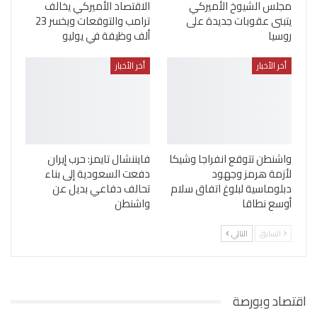
مجلس الشيوخ الأميركي
الاقتصاد الأميركي يخالف
يتبنى عقوبات جديدة على
ترامب والتوقعات ويخسر 23
روسيا
ألف وظيفة في يوليو
أخر الأخبار
أخر الأخبار
واشنطن تتوقع انفراجا وشيكا
فايننشال تايمز: حرب إيران
لأزمة هرمز وجهود
دفعت السعودية إلى بناء
دبلوماسية لبلوغ اتفاق سلام
تحالف دفاعي بديل عن
أوسع نطاقا
واشنطن
السابق
التالي
اقتصاد وبورصة