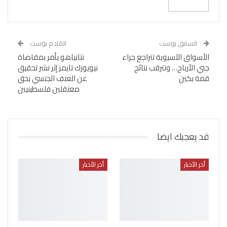
السابق بوست
القادم بوست
الأسواق الآسيوية تتراجع جراء
نتانياهو يأمر بمقاضاة
جني الأرباح… وتترقب نتائج
نيويورك تايمز إثر نشر تحقيق
قمة بكين
عن العنف الجنسي بحق
معتقلين فلسطينيين
قد يعجبك ايضا
أخر الأخبار
أخر الأخبار