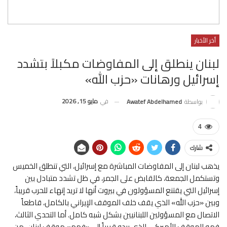
أخر الأخبار
لبنان ينطلق إلى المفاوضات مكبلاً بتشدد
إسرائيل ورهانات «حزب الله»
في
مايو 15, 2026
بواسطة
Awatef Abdelhamed
4
شارك
يذهب لبنان إلى المفاوضات المباشرة مع إسرائيل، التي تنطلق الخميس
وتستكمل الجمعة، كالقابض على الجمر، في ظل تشدد متبادل بين
إسرائيل التي يقتنع المسؤولون في بيروت أنها لا تريد إنهاء للحرب قريباً،
وبين «حزب الله» الذي يقف خلف الموقف الإيراني بالكامل، قاطعاً
الاتصال مع المسؤولين اللبنانيين بشكل شبه كامل. أما التحدي الثالث،
فهو الموقف الأميركي الذي يبدو قريباً إلى «فهم» موقف لبنان، من