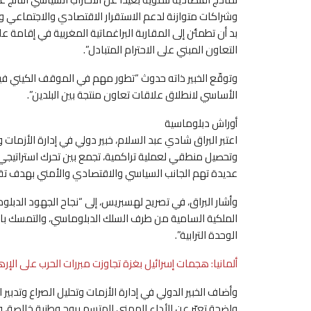
وشراكات متوازنة لدعم الاستقرار الاقتصادي والاجتماعي والت
بد أن تطمئن إلى المقاربة البراغماتية المغربية في إقامة
التعاون المبني على الاحترام المتبادل”.
وتوقّع الخبير ذاته حدوث “تطور مهم في الموقف الكيني فيم
الأساسي لانطلاق علاقات تعاون منتجة بين البلدين”.
أوراش دبلوماسية
اعتبر البراق شادي عبد السلام، خبير دولي في إدارة الأزمات 
وتحصيل منطقي لعملية تراكمية، تجمع بين تحرك استراتي
عديدة تهم الجانب السياسي والاقتصادي والأمني بهدف تقريب
وأشار البراق، في تصريح لهسبريس، إلى “نجاح الجهود الدبلوماس
الملكية السامية من طرف السلك الدبلوماسي، والتمسك بالا
الوحدة الترابية”.
ألمانيا: هجمات إسرائيل بغزة تجاوزت مبررات الحرب على الإر
وأضاف الخبير الدولي في إدارة الأزمات وتحليل الصراع وتدبي
واضحة تعبّر عن الأداء المهني المتسم بروح وطنية خالصة، وب