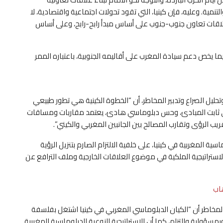
نمية. وعليه، فإن كينيا، التي تقود تحولات اجتماعية واقتصادية، لا
 علاقات تعاون جنوب-جنوب على أساس مبدأ رابح-رابح، وعلى أساس
ا يخص دعم سيادة المغرب على أقاليمه الجنوبية، باعتباره الممر
وتحليل الصراع وتدبير المخاطر، أن “الخطوة الكينية هي تطور طبيعي
جي ثابت المبادئ، وحس دبلوماسي هادئ، يعتمد مقاربات ومساقات
 الرؤى وتقارب المصالح بين الجانبين المغربي والكيني”.
ية المغربية في كينيا، على خلفية الالتزام الصارم بتنزيل الرؤية
ستراتيجية الملكية في موضوع العلاقات الخارجية وملف الترافع عن
هاب
ر المخاطر أن “الكيان الدبلوماسي المغربي في كينيا اشتغل بفلسفة
مسؤولية والتزام، كما أن الاستراتيجية النوعية للدبلوماسية المغربية