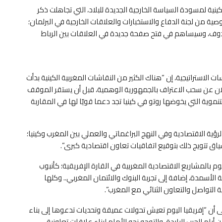
ينية لمسودة السياسة الخارجية الجديدة للبلاد، التي تجاهلت ذكر
ية من لجنة الدفاع والاستخبارات والعلاقات الخارجية في البرلمان؛
تندوف، وسيساهم في فتح صفحة جديدة في العلاقات بين الرباط
ات الاستراتيجية، إن “هناك الكثير من النقاشات المغربية الكينية بدأت
 الإعلان عن سحب الاعتراف بالجمهورية الوهمية، قبل أن يستقر الموقف
لتنموية التي يخوضها روتو في كينيا تجد دعما قويّا لها في المقاربة
رؤية الاقتصادية وفي النهج البراغماتي والعملي بين المغرب وكينيا؛
اق تتويج ذلك بتوقيع اتفاقيات تعاون اقتصادية كبرى”.
يوم بالمشاريع الاقتصادية المغربية في القارة الإفريقية؛ كأنبوب
الأسمدة، إضافة إلى تجربة البنوك والائتمان المغربي.. وكلها
التواصل والتعاون الثنائي مع المغرب”.
لى أن “إفريقيا اليوم تعيش تحولات عميقة وتحديات تدعوها إلى بناء
أيام الحرب الباردة، والتوجه نحو الأمام لبناء علاقات تعاونية