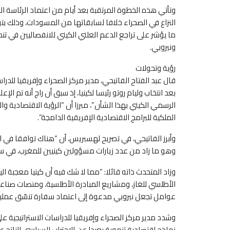
وتأتي هذه الخطوة المرتقبة بعد أيام من اعتماد الرئاسة الك
النزاع في الصحراء خلافا لسابقاتها من المسودات، وذلك بتوص
ما يؤشر على تراجع الدعم العلني الكيني للانفصاليين في 
ونيروبي.
رؤية وتحولات
قال عبد الفتاح الفاتيحي، مدير مركز الصحراء وإفريقيا للدراس
بعد انتخاب وليام روتو رئيسا لكينيا، إذ سبق أن راج أنه تم
الرسمي الكيني بهذا الشأن”، مبرزا أن “الرؤية الاقتصادية وا
الملكية للبرامج الاقتصادية الإفريقية الدامجة”.
وأبرز الفاتيحي، في تصريح لهسبريس، أن “هناك توافقا في ال
وهو ما زاد من عدد زيارات مسؤولين كينيين للمغرب، في سي
وزاد المتحدث ذاته قائلا: “مما لا شك فيه أن كينيا معجبة ال
الأطلسي للغاز، ومشاريع المبادرة الأطلسية، ومنصات صناعة 
عوامل تجعل نيروبي مدعوة إلى اعتماد سفارة تنسّق عملية 
وشدد مدير مركز الصحراء وإفريقيا للدراسات الاستراتيجية ع
نماذج اقتصادية تنموية بعيدا عن الاحتراب السياسي الناتج عن 