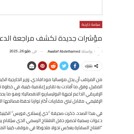
سياسة خارجية
مؤشرات جديدة تكشف مراجعة الدعم ا
في
مايو 26, 2025
بواسطة
Awatef Abdelhamed
شارك
من المرتقب أن يحل موساليا مودافادي، وزير الخارجية الكيني
المقبل، وفق ما أفادت به تقارير إعلامية كينية، في خطوة ت
الإفريقي الداعم لجبهة البوليساريو الانفصالية؛ وهو ما يح
الإقليمي، مقابل تبني مقاربات أكثر توازنا تحفظ مصالحها ال
في هذا الصدد، ذكرت صحيفة “ذي إيستلاي فويس” الكينية أن 
دعوات رسمية لحضور حفل الافتتاح الرسمي الذي سيُقام يوم ا
“افتتاح السفارة يعكس تحولا ملحوظا في موقف كينيا المتذبذ