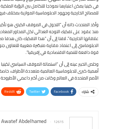
في كينيا يمكن اعتبارها نموذجا للتكامل بين الرؤية الملكية
للمصالح الخارجية وجهود الدبلوماسية الموازية بمختلف فرو
وأكد المتحدث ذاته أن “التحول في الموقف الكيني هو تأكيد 
منذ عقود على تفكيك التوجه العدائي لكل المحاور المعادية 
علاقاتها الخارجية”، لافتا إلى أن “هذا التفكيك كان هدفا مع
الدبلوماسي إلى اعتماد مقاربة متبصّرة مغربية للتعاون 
قوة دافعة للتنمية الاقتصادية في إفريقيا”.
وخلص الخبير عينه إلى أن “استمالة الموقف السياسي لكينيا
أهمية كبرى للدبلوماسية العالمية متعددة الأطراف، خاصة 
الأمم المتحدة في العالم وكانت من أكبر داعمي الأطروحة ا
ReddIt
Twitter
Facebook
شارك
Awatef Abdelhamed
12615