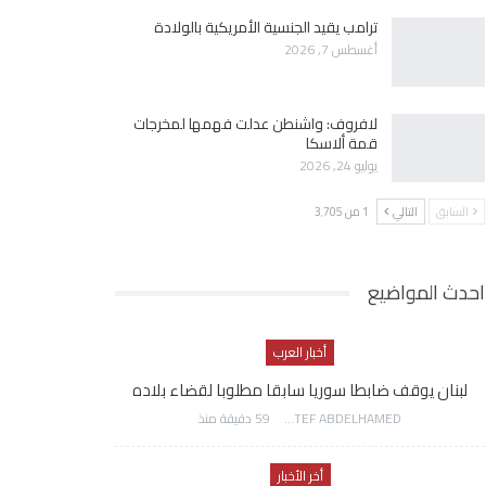
ترامب يقيد الجنسية الأمريكية بالولادة
أغسطس 7, 2026
لافروف: واشنطن عدلت فهمها لمخرجات
قمة ألاسكا
يوليو 24, 2026
السابق
التالي
1 من 3٬705
احدث المواضيع
أخبار العرب
لبنان يوقف ضابطا سوريا سابقا مطلوبا لقضاء بلاده
AWATEF ABDELHAMED
59 دقيقة منذ
أخر الأخبار