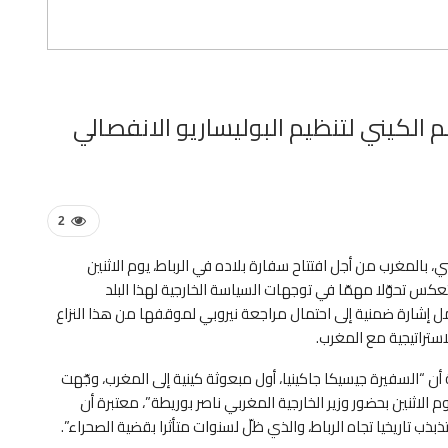
لكيني لتنظيم البوليساريو الانفصالي
2
، بالمغرب من أجل افتتاح سفارة بلاده في الرباط، يوم الاثنين
عكس تحوّلا مهمّا في توجهات السياسة الخارجية لهذا البلد
مل إشارة ضمنية إلى احتمال مراجعة نيروبي لموقفها من هذا النزاع
استراتيجية مع المغرب.
“السفيرة جيسيكا جاكينيا، أول مبعوثة كينية إلى المغرب، وجّهت
لاثنين بحضور وزير الخارجية المغربي ناصر بوريطة”، معتبرة أن
ب تاريخيا تجاه الرباط، والذي ظلّ لسنوات متأثرا بقضية الصحراء”.