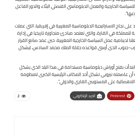
 للسياسة الخارجية والعمل الدبلوماسي القنصلي البنّاء والدور الفاعل
عها”.
على نجاح الاستراتيجية الدبلوماسية المغربية في إفريقيا، التي عملت
للمملكة في القارة، والتي تعتمد مبادئ متجاوزة تاريخيا في إدارة
لنا لدينامية عمل السياسة الخارجية المغربية، حين عمد صانع القرار
جنوب-جنوب، الذي أرسى قواعده جلالة الملك محمد السادس، ليشكل
 ابتدأت بفتح أوراش دبلوماسية مستدامة في هذا البلد الذي يشكل
أن عاصمته نيروبي تشكل أحد المكاتب الرئيسية الكبرى لمنظومة
لانفصالية على المستويين القاري والدولي”.
Pinterest
البريد الإلكتروني
2