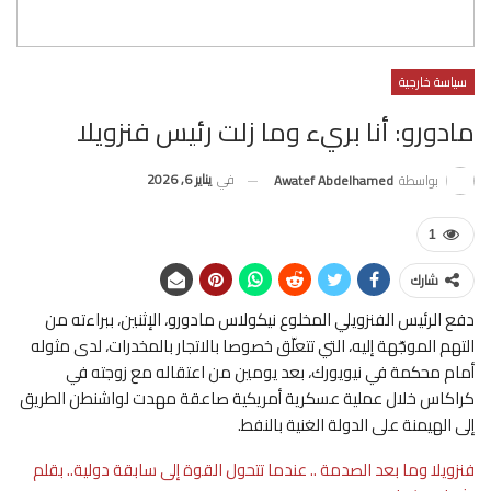
سياسة خارجية
مادورو: أنا بريء وما زلت رئيس فنزويلا
في
يناير 6, 2026
بواسطة
Awatef Abdelhamed
1
شارك
دفع الرئيس الفنزويلي المخلوع نيكولاس مادورو، الإثنين، ببراءته من
التهم الموجّهة إليه، التي تتعلّق خصوصا بالاتجار بالمخدرات، لدى مثوله
أمام محكمة في نيويورك، بعد يومين من اعتقاله مع زوجته في
كراكاس خلال عملية عسكرية أمريكية صاعقة مهدت لواشنطن الطريق
إلى الهيمنة على الدولة الغنية بالنفط.
فنزويلا وما بعد الصدمة .. عندما تتحول القوة إلى سابقة دولية.. بقلم