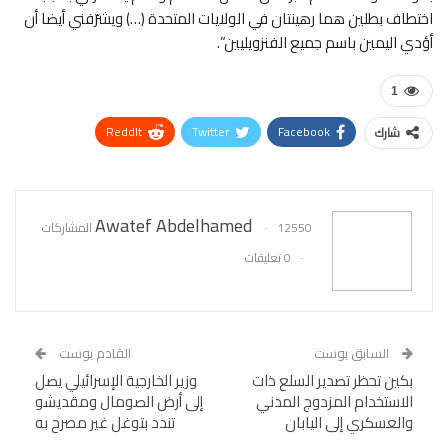
اختطاف بطلين هما رهينتان في الولايات المتحدة (…) ويشرّفني أيضا أن
أؤدي اليمين باسم جميع الفنزويليين”.
1
ReddIt
Twitter
Facebook
شارك
WhatsApp
Pinterest
البريد الإلكتروني
Awatef Abdelhamed
12550 المشاركات
0 تعليقات
السابق بوست
القادم بوست
بكين تحظر تصدير السلع ذات
وزير الخارجية الإسرائيلي يصل
الاستخدام المزدوج المدني
إلى أرض الصومال ومقديشو
والعسكري إلى اليابان
تندد بتوغل غير مصرح به