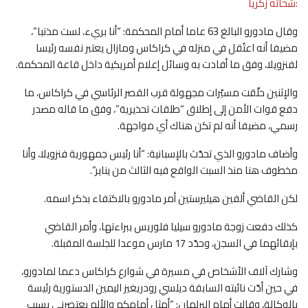
:شحاته زكريا
وقال مادورو البالغ 63 عاما أمام المحكمة: “أنا بريء، لست مذنبا”،
مضيفا أنه اعتُقل في منزله في كراكاس ومازال يعتبر نفسه رئيسا
لفنزويلا، وفق ما أفادت به وسائل إعلام أمريكية داخل قاعة المحكمة.
والإثنين حلّقت مسيّرات مجهولة قرب القصر الرئاسي في كراكاس، ما
دفع قوات الأمن إلى إطلاق “طلقات تحذيرية”، وفق ما قاله مصدر
رسمي، مضيفا أنه لم تكن هناك أي مواجهة.
وأضاف مادورو الذي تحدّث بالإسبانية: “أنا رئيس جمهورية فنزويلا، وأنا
مخطوف هنا منذ السبت الواقع فيه الثالث من يناير”.
لكن القاضي ألفين هيليرستين أمر مادورو بالاكتفاء بذكر اسمه.
كذلك دفعت زوجة مادورو سيليا فلوريس ببراءتها، وأمر القاضي
بإبقائهما في السجن، وحدّد 17 مارس موعدا للجلسة المقبلة.
وشارك آلاف الأشخاص في مسيرة في شوارع كراكاس دعما لمادورو،
في حين أدّت نائبته السابقة ديلسي رودريغيز اليمين الدستورية رئيسة
بالوكالة، وقالت أمام البرلمان: “أمثل أمامكم والألم يعتصرني بسبب