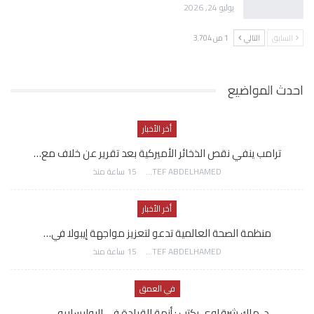
يوليو 24, 2026
السابق
التالي
1 من 3٬704
احدث المواضيع
أخر الأخبار
ترامب ينفي نقص الذخائر الأميركية بعد تقرير عن خلاف مع…
AWATEF ABDELHAMED
15 ساعة منذ
أخر الأخبار
منظمة الصحة العالمية تدعو لتعزيز مواجهة إيبولا في…
AWATEF ABDELHAMED
15 ساعة منذ
في العمق
د. ماك شرقاوي يكتب : أزمة القيادة في البوليساريو..…