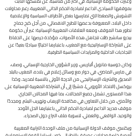
وعبرت الحكومة الإسبانية، في أكثر من مناسبة، عن تمسكها الثابت
بموقفها السيادي الداعم لمبادرة الحكم الذاتي المغربية، رغم محاولات
التشويش والضغط التي تمارسها بعض الأطراف السياسية والإعلامية
داخل البلاد، المعروفة بدعمها للطرح الانفصالي، من أجل كبح جماح
تطور هذا الموقف ومعه العلاقات المغربية الإسبانية؛ غير أن حكومة
بيدرو سانشيز ظلت تتجاهل هذه الأصوات، مؤكدة حرصها على الحفاظ
على الشراكة الإستراتيجية مع المغرب، باعتبارها اختيارًا سياديًا بعيدًا عن
التجاذبات الداخلية والمزايدات السياسية الظرفية.
وكان خوسيه مانويل ألباريس، وزير الشؤون الخارجية الإسباني، وصف،
في مارس الماضي، في حوار مع وسائل إعلام في بلاده، المغرب بالبلد
الصديق والشريك الإستراتيجي من الدرجة الأولى بالنسبة لمدريد، وكذا
بروكسل (الاتحاد الأوروبي)، مشيرًا إلى أن الشراكة المغربية الإسبانية على
هذا المستوى تشمل جميع المجالات، بما فيها المجالان التجاري
والأمني، من خلال التعاون في مكافحة الإرهاب وتهريب البشر، ومجددًا
موقف مدريد الداعم لمبادرة الحكم الذاتي باعتبارها الحل الأوحد
والوحيد، الواقعي والعملي، لتسوية ملف النزاع حول الصحراء.
ويكتسي موقف الدولة الإسبانية من ملف الوحدة الترابية المغربية
أهمية خاصة ودلالات عميقة، بالنظر إلى كون إسبانيا القوة الاستعمارية