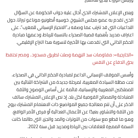
وينص الإعلان المشترك الذي أحال عليه جواب الحكومة عن السؤال
الذي تقدم به عضو مجلس الشيوخ، خوسيه أنطونيو موناغو تيراثا، حول
التداعيات التي قد تترتب عما وصفه بـ”الانحياز الإسباني للمغرب”، على
اعتراف مدريد بأهمية قضية الصحراء بالنسبة للرباط، ودعمها مبادرة
الحكم الذاتي التي تقدمت بها الأخيرة لتسوية هذا النزاع الإقليمي.
«الخارجية»: مفاوضات سد النهضة وصلت لطريق مسدود.. ومصر تحتفظ
بحق الدفاع عن النفس
وأسس الموقف الإسباني الداعم لمبادرة الحكم الذاتي في الصحراء،
تحت مظلة السيادة المغربية، لمرحلة جديدة من الشراكة الثنائية بين
المملكتين المغربية والإسبانية، قائمة على أساس الوضوح والثقة
المتبادلة والمصالح القومية لكل بلد، إذ نص الإعلان المشترك سالف
الذكر على أن تتم معالجة جميع المواضيع ذات الاهتمام المشترك بروح
من الثقة والتشاور، بعيدًا عن الأعمال العدائية أو فرض الأمر الواقع،
وهو ما قطع مع سنوات من التوترات والمد والجزر، التي طالما كانت
السمة المميزة للعلاقات بين الرباط ومدريد قبل سنة 2022.