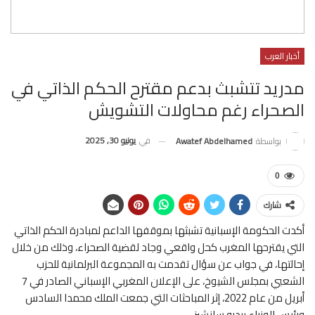
أخبار العرب
مدريد تتشبث بدعم مقترح الحكم الذاتي في
الصحراء رغم محاولات التشويش
في
يونيو 30, 2025
بواسطة
Awatef Abdelhamed
0
شارك
أكدت الحكومة الإسبانية تشبثها بموقفها الداعم لمبادرة الحكم الذاتي
التي يقترحها المغرب كحل واقعي وجاد لقضية الصحراء، وذلك من خلال
إحالتها، في جواب عن سؤال تقدمت به المجموعة البرلمانية للحزب
الشعبي بمجلس الشيوخ، على الإعلان المغربي الإسباني الصادر في 7
أبريل من عام 2022، إثر المباحثات التي جمعت الملك محمدا السادس
ورئيس الوزراء بيدرو سانشيز.