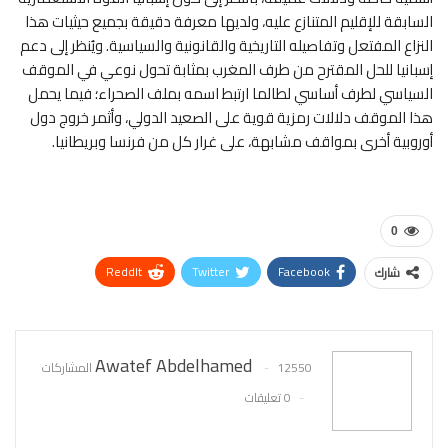
السابقة للإقليم المتنازع عليه، ولديها معرفة دقيقة بجميع حيثيات هذا
النزاع المفتعل وتفاصيله التاريخية والقانونية والسياسية. ويُنظر إلى دعم
إسبانيا للحل المقترح من طرف المغرب بمثابة تحول نوعي في الموقف
السياسي لطرف أساسي لطالما ارتبط اسمه بملف الصحراء؛ فيما يحمل
هذا الموقف دلالات رمزية قوية على الصعيد الدولي، وأثمر خروج دول
أوروبية أخرى بمواقف مشابهة، على غرار كل من فرنسا وبريطانيا.
0
ReddIt
Twitter
Facebook
شارك
WhatsApp
Pinterest
البريد الإلكتروني
Awatef Abdelhamed
12550 المشاركات
0 تعليقات