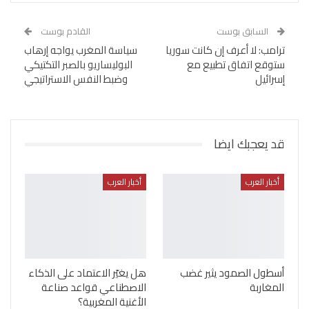
السابق بوست
القادم بوست
ترامب: لا أعرف إن كانت سوريا
سياسة المغرب يواجه إرهاب
ستوقع اتفاق تطبيع مع
البوليساريو بالصبر التكتيكي
إسرائيل
وضبط النفس الاستراتيجي
قد يعجبك ايضا
أخبار العرب
أخبار العرب
أسطول الصمود يثير غضب
هل يغيّر الاعتماد على الذكاء
المغاربة
الاصطناعي قواعد صناعة
الأغنية المغربية؟