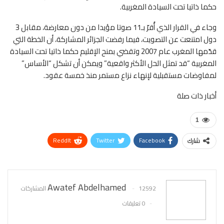
حكما ذاتيا تحت السيادة المغربية.
وجاء في القرار الذي أُقرّ بـ11 صوتا مؤيدا من دون معارضة، مقابل 3
دول امتنعت عن التصويت، فيما رفضت الجزائر المشاركة، أن الخطة التي
قدّمها المغرب عام 2007 وتقضي بمنح الإقليم حكما ذاتيا تحت السيادة
المغربية “قد تمثل الحل الأكثر واقعية” ويمكن أن تشكل “الأساس”
لمفاوضات مستقبلية لإنهاء نزاع مستمر منذ خمسة عقود.
أخبار ذات صلة
1
ReddIt
Twitter
Facebook
شارك
WhatsApp
Pinterest
البريد الإلكتروني
Awatef Abdelhamed
12592 المشاركات
0 تعليقات