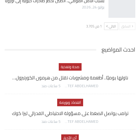
بسبب الأمن القومي.. الصين تحظر صادرات حيوية إلى أوروبا
يوليو 24, 2026
السابق
التالي
1 من 3٬705
احدث المواضيع
صحة وتغذية
ناولها يوميًا.. أطعمة ومشروبات تقلل من هرمون الكورتيزول…
AWATEF ABDELHAMED
5 ساعات منذ
اقتصاد وبورصة
ترامب يواصل الضغط على مسؤولة الاحتياطي الفدرالي ليزا كوك
AWATEF ABDELHAMED
5 ساعات منذ
أخر الأخبار