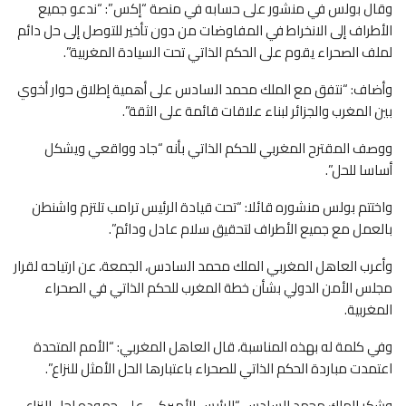
وقال بولس في منشور على حسابه في منصة “إكس”: “ندعو جميع
الأطراف إلى الانخراط في المفاوضات من دون تأخير للتوصل إلى حل دائم
لملف الصحراء يقوم على الحكم الذاتي تحت السيادة المغربية”.
وأضاف: “نتفق مع الملك محمد السادس على أهمية إطلاق حوار أخوي
بين المغرب والجزائر لبناء علاقات قائمة على الثقة”.
ووصف المقترح المغربي للحكم الذاتي بأنه “جاد وواقعي ويشكل
أساسا للحل”.
واختتم بولس منشوره قائلا: “تحت قيادة الرئيس ترامب تلتزم واشنطن
بالعمل مع جميع الأطراف لتحقيق سلام عادل ودائم”.
وأعرب العاهل المغربي الملك محمد السادس، الجمعة، عن ارتياحه لقرار
مجلس الأمن الدولي بشأن خطة المغرب للحكم الذاتي في الصحراء
المغربية.
وفي كلمة له بهذه المناسبة، قال العاهل المغربي: “الأمم المتحدة
اعتمدت مباردة الحكم الذاتي للصحراء باعتبارها الحل الأمثل للنزاع”.
وشكر الملك محمد السادس “الرئيس الأميركي على جهوده لحل النزاع