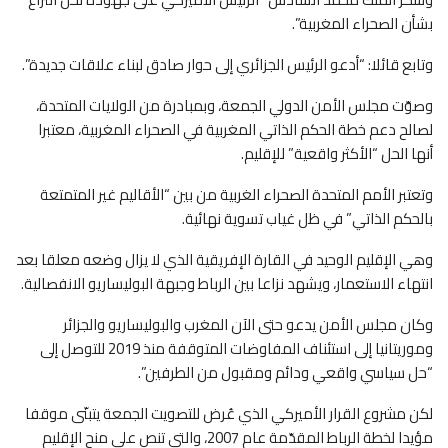
بشأن الصحراء المغربية”.
وتابع قائلا: “أدعو الرئيس الجزائري إلى حوار صادق لبناء علاقات جديدة”.
وصوّت مجلس الأمن الدولي الجمعة، وبمبادرة من الولايات المتحدة،
لصالح دعم خطة الحكم الذاتي المغربية في الصحراء المغربية، معتبرا
أنها الحل “الأكثر واقعية” للإقليم.
وتعتبر الأمم المتحدة الصحراء الغربية من بين “الأقاليم غير المتمتعة
بالحكم الذاتي” في ظل غياب تسوية نهائية.
وهي الإقليم الوحيد في القارة الإفريقية الذي لا يزال وضعه معلقا بعد
انتهاء الاستعمار، ويشهد نزاعا بين الرباط وجبهة البوليساريو الانفصالية.
وكان مجلس الأمن يدعو حتى الآن المغرب والبوليساريو والجزائر
وموريتانيا إلى استئناف المفاوضات المتوقفة منذ 2019 للتوصل إلى
“حل سياسي واقعي ودائم ومقبول من الطرفين”.
لكن مشروع القرار الأميركي الذي عُرض للتصويت الجمعة يتبنّى موقفا
مؤيدا لخطة الرباط المقدّمة عام 2007، والتي تنص على منح الإقليم