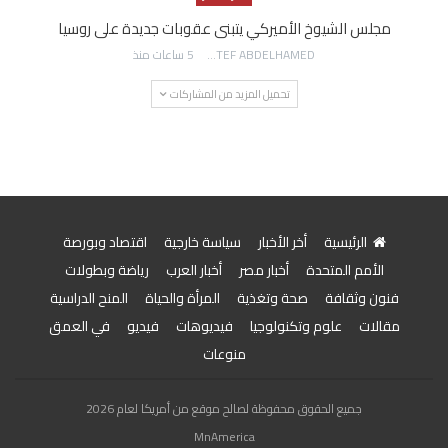
مجلس الشيوخ الأميركي يتبنى عقوبات جديدة على روسيا
AWATEF ABDELHAMED
5 ساعات منذ
تحميل المزيد من المشاركات
الرئيسية
أخر الأخبار
سياسة خارجية
اقتصاد وبورصة
الأمم المتحدة
أخبار مصر
أخبار العرب
رياضة وبطولات
فنون وثقافة
صحة وتغذية
المرأة والحياة
المنح الدراسية
مقالات
علوم وتكنولوجيا
فيديوهات
فيديو
في العمق
منوعات
جميع الحقوق محفوظة لصالح موقع من أمريكا لعام 2026
MnAmerica