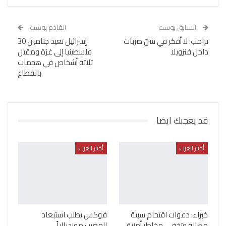
السابق بوست
القادم بوست
ترامب: لا أفكر في شنّ ضربات
إسرائيل تعيد جثامين 30
داخل فنزويلا
فلسطينيا إلى غزة ومقتل
ثلاثة أشخاص في هجمات
بالقطاع
قد يعجبك ايضا
أخبار العرب
أخبار العرب
خبراء: دعوات اقتحام سبتة
فوكس يطلب استبعاد
مضللة وتخفي مخاطر أمنية
المغرب مونديالياً