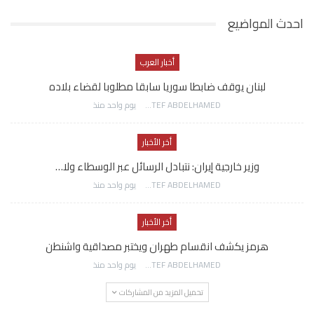
احدث المواضيع
أخبار العرب
لبنان يوقف ضابطا سوريا سابقا مطلوبا لقضاء بلاده
AWATEF ABDELHAMED
يوم واحد منذ
أخر الأخبار
وزير خارجية إيران: نتبادل الرسائل عبر الوسطاء ولا…
AWATEF ABDELHAMED
يوم واحد منذ
أخر الأخبار
هرمز يكشف انقسام طهران ويختبر مصداقية واشنطن
AWATEF ABDELHAMED
يوم واحد منذ
تحميل المزيد من المشاركات