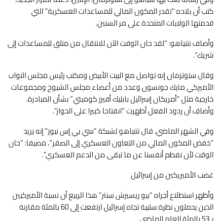
كتب أن بلاده “تقدر المكون المالي للمساعدات العسكرية” التي
قدمتها الولايات المتحدة على مر السنين.
وأضاف نتنياهو: “لقد حان الوقت الآن للانتقال من متلق للمساعدات إلى
شريك”.
وقال ستوتزمان إنه تواصل مع البيت الأبيض ومكتب رئيس مجلس النواب
الأميركي مايك جونسون وعدد من أعضاء مجلس الشيوخ ومجموعات
خارجية مثل “أمريكان إسرائيل بابليك أفيرز كوميتي” بشأن المبادرة.
وأضاف أن ردود الفعل أظهرت “انفتاحا كبيرا على الحوار”.
وفي الشهر الماضي، قال نتنياهو لشبكة “سي بي إس نيوز” إنه يريد
“خفض المكون المالي من التعاون العسكري إلى الصفر”، مضيفا: “حان
الوقت لأن نفطم أنفسنا عن ما تبقى من الدعم العسكري”.
غضب الأميريكين من إسرائيل
وأظهر استطلاع أجراه “بيو ريسيرش سنتر” هذا الربيع أن نسبة الأميركيين
الذين يحملون نظرة سلبية تجاه إسرائيل ارتفعت إلى 60 بالمئة مقارنة
بـ53 بالمئة العام الماضي.