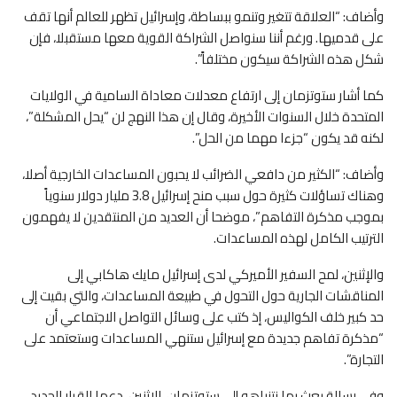
وأضاف: “العلاقة تتغير وتنمو ببساطة، وإسرائيل تظهر للعالم أنها تقف
على قدميها. ورغم أننا سنواصل الشراكة القوية معها مستقبلا، فإن
شكل هذه الشراكة سيكون مختلفاً”.
كما أشار ستوتزمان إلى ارتفاع معدلات معاداة السامية في الولايات
المتحدة خلال السنوات الأخيرة، وقال إن هذا النهج لن “يحل المشكلة”،
لكنه قد يكون “جزءا مهما من الحل”.
وأضاف: “الكثير من دافعي الضرائب لا يحبون المساعدات الخارجية أصلا،
وهناك تساؤلات كثيرة حول سبب منح إسرائيل 3.8 مليار دولار سنوياً
بموجب مذكرة التفاهم”، موضحا أن العديد من المنتقدين لا يفهمون
الترتيب الكامل لهذه المساعدات.
والإثنين، لمح السفير الأميركي لدى إسرائيل مايك هاكابي إلى
المناقشات الجارية حول التحول في طبيعة المساعدات، والتي بقيت إلى
حد كبير خلف الكواليس، إذ كتب على وسائل التواصل الاجتماعي أن
“مذكرة تفاهم جديدة مع إسرائيل ستنهي المساعدات وستعتمد على
التجارة”.
وفي رسالة بعث بها نتنياهو إلى ستوتزمان، الإثنين، دعما للقرار الجديد،