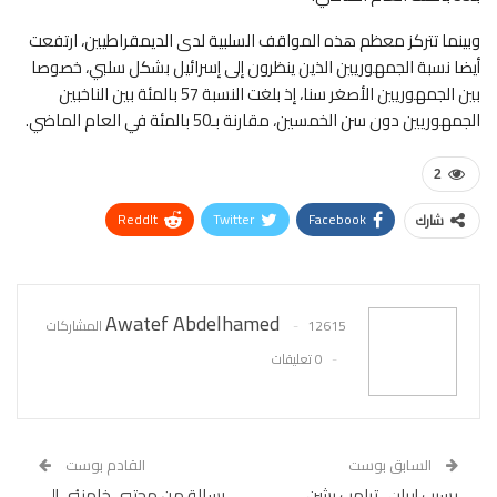
وبينما تتركز معظم هذه المواقف السلبية لدى الديمقراطيين، ارتفعت
أيضا نسبة الجمهوريين الذين ينظرون إلى إسرائيل بشكل سلبي، خصوصا
بين الجمهوريين الأصغر سنا، إذ بلغت النسبة 57 بالمئة بين الناخبين
الجمهوريين دون سن الخمسين، مقارنة بـ50 بالمئة في العام الماضي.
2
ReddIt
Twitter
Facebook
شارك
WhatsApp
Pinterest
البريد الإلكتروني
Awatef Abdelhamed
12615 المشاركات
0 تعليقات
السابق بوست
القادم بوست
بسبب إيران.. ترامب يشن
رسالة من مجتبى خامنئي إلى