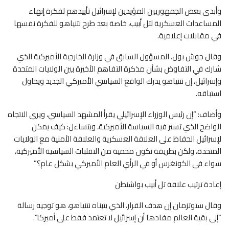
وأبدى بعض الجمهوريين المؤيدين لإسرائيل تأييدهم لفكرة إنهاء
المساعدات العسكرية لتل أبيب، خاصة بعد طرح نتنياهو للفكرة نفسها
في مقابلات إعلامية.
وقال جوش بول، المسؤول السابق في وزارة الخارجية الأميركية الذي
شارك في التفاوض بشأن مذكرة التفاهم الأخيرة بين الولايات المتحدة
وإسرائيل، إن نتنياهو يدرك الواقع السياسي الأميركي الجديد ويحاول
استباقه.
وأضاف: “إن رئيس الوزراء الإسرائيلي يقرأ المشهد السياسي، ويرى الاتجاه
الواضح الذي تسير فيه السياسة الأميركية، ويتساءل: كيف يمكن
لإسرائيل الحفاظ على العلاقة العسكرية والعلاقة الأمنية مع الولايات
المتحدة، ولكن بطريقة تكون محمية من التقلبات السياسية الأميركية،
سواء في الكونغرس أو في الرأي العام الأميركي بشكل عام؟”
إعادة ترتيب علاقة تل أبيب بواشنطن
وقال ستوتزمان إن هدف القرار، الذي يتبناه نتنياهو، هو توجيه رسالة
“إلى بقية العالم مفادها أن إسرائيل لا تعتمد فقط على أميركا”.