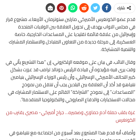
شارك
قدم عضو الكونغرس الأميركي مارلين ستوتزمان، الأربعاء، مشروع قرار
في مجلس النواب يهدف إلى تحويل العلاقة بين الولايات المتحدة
وإسرائيل من علاقة قائمة تقليديا على المساعدات الخارجية، خاصة
العسكرية، إلى مرحلة جديدة من التعاون المتبادل والاستثمار المشترك
والتنمية المشتركة.
وقال النائب، في بيان على موقعه الإلكتروني، إن “هذا التشريع يأتي في
وقت يرى فيه مؤيدوه أن قيادة الرئيس دونالد ترامب قد عززت بشكل
كبير التحالف الأميركي الإسرائيلي، وأن رئيس الوزراء الإسرائيلي بنيامين
نتنياهو قد أكد أن العلاقة بين البلدين يجب أن تنتقل من نموذج
“المساعدات” إلى نموذج “الشراكة” القائم على الاستثمار المشترك في
مجالات الاستخبارات والدفاع الصاروخي والتكنولوجيا المتقدمة”.
غزة بقلب حملة آدم حماوي وضميره… جراح أميركي- مصري يقترب من
الكونغرس
وأضاف أنه قدم هذا المشروع بعد أسبوع من اجتماعه مع نتنياهو في