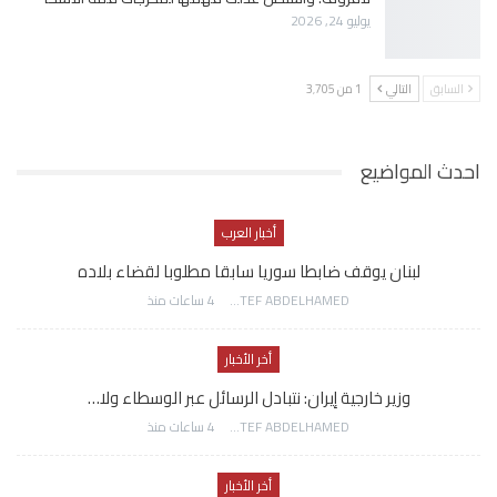
يوليو 24, 2026
السابق
التالي
1 من 3٬705
احدث المواضيع
أخبار العرب
لبنان يوقف ضابطا سوريا سابقا مطلوبا لقضاء بلاده
AWATEF ABDELHAMED
4 ساعات منذ
أخر الأخبار
وزير خارجية إيران: نتبادل الرسائل عبر الوسطاء ولا…
AWATEF ABDELHAMED
4 ساعات منذ
أخر الأخبار