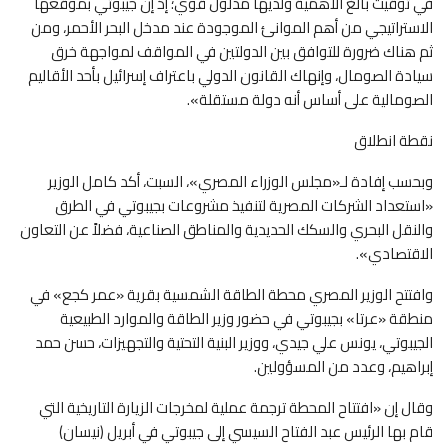
في توقيت بالغ الأهمية ولديها مدلول قوي؛ إذ إن جيبوتي بموقعها
الاستراتيجي من أهم الموانئ الموجودة عند مدخل البحر الأحمر، ومن
ثم هناك ضرورة للتوافق بين الدولتين في المواقف لمواجهة خرق
سيادة الصومال، وإنهاك القانون الدولي باعتراف إسرائيل بأحد الأقاليم
الصومالية على أساس أنه دولة مستقلة».
نقطة انطلاق
وبحسب إفادة لـ«مجلس الوزراء المصري»، السبت، أكد كامل الوزير
«استعداد الشركات المصرية لتنفيذ مشروعات بجيبوتي في الطرق
والنقل البحري والسكك الحديدية والمناطق الصناعية، فضلاً عن التعاون
الاقتصادي».
وافتتح الوزير المصري محطة الطاقة الشمسية بقرية «عمر كجع» في
منطقة «عرتا» بجيبوتي في حضور وزير الطاقة والموارد الطبيعية
الجيبوتي، يونس علي جيدي، ووزير البنية التحتية والتجهيزات، حسن حمد
إبراهيم، وعدد من المسؤولين.
وقال إن «افتتاح المحطة ترجمة عملية لمخرجات الزيارة التاريخية التي
قام بها الرئيس عبد الفتاح السيسي إلى جيبوتي في أبريل (نيسان)