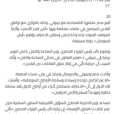
TT
20
تُعزز مصر علاقتها الاقتصادية مع جيبوتي، وذلك بالتوازي مع توافق
البلدين السياسي في ملفات مختلفة بينها «أمن البحر الأحمر»، وأخيراً
الموقف الموحد تجاه إدانة إعلان إسرائيل الاعتراف بإقليم «أرض
الصومال» دولة مستقلة.
ويقوم نائب رئيس الوزراء المصري، وزير الصناعة والنقل، كامل الوزير
بزيارة إلى جيبوتي لـ«تعزيز التعاون في مجالي الصناعة والنقل»، وأكد،
السبت، أن «زيارته تأتي في إطار عمق العلاقات بين البلدين».
وأكدت مصر وجيبوتي والصومال وتركيا، في بيان، مساء الجمعة،
«الدعم الكامل لوحدة وسيادة وسلامة الأراضي الصومالية»، وأشارت
تلك الدول إلى أن «الاعتراف باستقلال أجزاء من أراضي الدول يُعد سابقة
خطيرة وتهديداً للسلم والأمن الدوليين».
مساعد وزير الخارجية المصري للشؤون الأفريقية السابق، السفيرة منى
عمر، قالت لـ«الشرق الأوسط»، إن زيارة نائب رئيس الوزراء المصري «تأتي