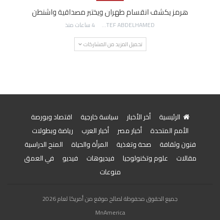
هرمز يكشف انقسام طهران ويختبر مصداقية واشنطن
AWATEF ABDELHAMED
4 ساعات منذ
تحميل المزيد من المشاركات
الرئيسية
أخر الأخبار
سياسة خارجية
اقتصاد وبورصة
الأمم المتحدة
أخبار مصر
أخبار العرب
رياضة وبطولات
فنون وثقافة
صحة وتغذية
المرأة والحياة
المنح الدراسية
مقالات
علوم وتكنولوجيا
فيديوهات
فيديو
في العمق
منوعات
جميع الحقوق محفوظة لصالح موقع من أمريكا لعام 2026
MnAmerica