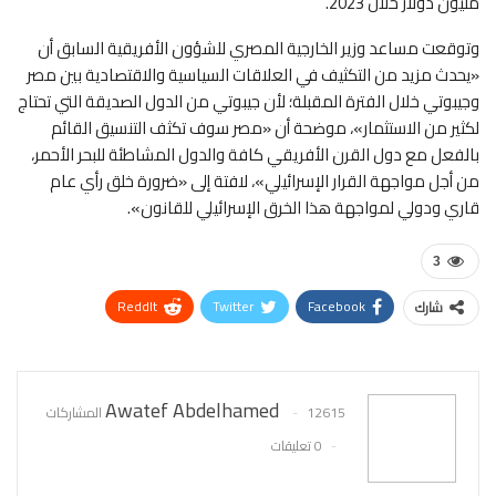
مليون دولار خلال 2023.
وتوقعت مساعد وزير الخارجية المصري للشؤون الأفريقية السابق أن
«يحدث مزيد من التكثيف في العلاقات السياسية والاقتصادية بين مصر
وجيبوتي خلال الفترة المقبلة؛ لأن جيبوتي من الدول الصديقة التي تحتاج
لكثير من الاستثمار»، موضحة أن «مصر سوف تكثف التنسيق القائم
بالفعل مع دول القرن الأفريقي كافة والدول المشاطئة للبحر الأحمر،
من أجل مواجهة القرار الإسرائيلي»، لافتة إلى «ضرورة خلق رأي عام
قاري ودولي لمواجهة هذا الخرق الإسرائيلي للقانون».
3
ReddIt
Twitter
Facebook
شارك
WhatsApp
Pinterest
البريد الإلكتروني
Awatef Abdelhamed
12615 المشاركات
0 تعليقات