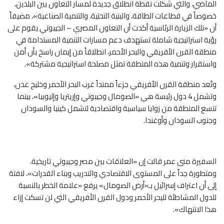
الماضي، والتي شكلت نقطة انطلاق جديدة لمسار التعاون بين البلدين،
خصوصاً في قطاعات الطاقة، والبنية التحتية، والتنمية الصناعية»، مضيفاً
أن «تلك الزيارة الرئاسية أكدت أن التعاون المصري – الجيبوتي يقوم على
رؤية استراتيجية شاملة تستهدف دعم مسارات التنمية المستدامة في
منطقة القرن الأفريقي والبحر الأحمر، انطلاقاً من إيمان راسخ بأن أمن
واستقرار وتنمية هذه المنطقة تمثل مصلحة استراتيجية مشتركة».
وتُعد منطقة القرن الأفريقي جزءاً ممتداً غرب البحر الأحمر وخليج عدن،
وتشمل 4 دول رئيسة هي «الصومال وجيبوتي وإريتريا وإثيوبيا»، بينما
تتسع المنطقة من زوايا سياسية واقتصادية لتشمل كينيا والسودان
وجنوب السودان وأوغندا.
السفيرة منى عمر قالت إن «العلاقات بين مصر وجيبوتي تاريخية،
ومتطورة جداً على المستوى الاقتصادي والتدريب وبناء القدرات»، لافتة
إلى أن اعتراف إسرائيل بـ«أرض الصومال» يرفع «علامة الخطر بالنسبة
للدول المشاطئة للبحر الأحمر ودول القرن الأفريقي التي لن تسكت إزاء
هذا الانتهاك».