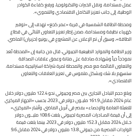
عمل مستدامة، ونقل الخبرات والتكنولوجيا، ورفع كفاءة الكوادر
الوطنية، إلى جانب تعزيز التكامل الاقتصادي والتنموي».
ومحطة الطاقة الشمسية في قرية «عمر كجع» تهدف إلى «توفير
كهرباء نظيفة ومستدامة، ضمن إطار تعزيز التعاون الثنائي في قطاع
الطاقة»، وسبق أن تم الإعلان عن المشروع في يونيو (حزيران) الماضي.
وزير الطاقة والموارد الطبيعية الجيبوتي، قال من جانبه إن «المحطة تُعد
نموذجاً حياً وشهادة صادقة على متانة وعمق علاقات الصداقة
والتعاون القائمة مع مصر، والمحطة ثمرة شراكة استراتيجية مستدامة،
ستسهم بلا شك وبشكل ملموس في تعزيز العلاقات والتعاون
الاقتصادي».
وبلغ حجم التبادل التجاري بين مصر وجيبوتي نحو 122.4 مليون دولار خلال
عام 2024 مقابل 161.9 مليـون دولار في 2023، بحسب «الجهاز المركزي
للتعبئة العامة والإحصاء» بمصر في أبريل الماضي. وأشار «المركزي»
إلى أن قيمة الصـادرات المصرية لجيبوتي بلغت 108.6 مليــون دولار
خـلال 2024 مقابل 152.3 مليون دولار في 2023، بينما بلغت قيمة
الواردات المصرية من جيبوتي 13.8 مليون دولار في 2024 مقابل 9.6