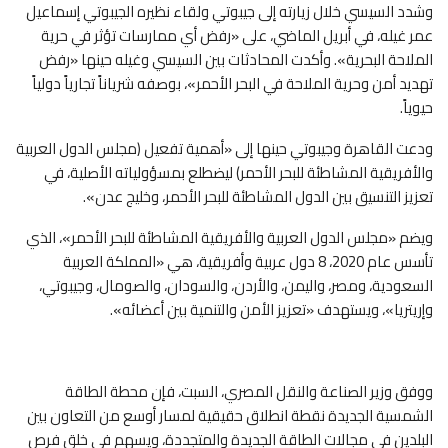
وشدد السيسي خلال زيارته إلى جيبوتي ولقاء نظيره الجيبوتي إسماعيل
عمر غيله، في أبريل الماضي، على «رفض أي ممارسات تؤثر في حرية
الملاحة البحرية». وأكدت المحادثات بين السيسي وغيله حينها «رفض
تهديد أمن وحرية الملاحة في البحر الأحمر»، بوصفه شرياناً تجارياً دولياً
حيوياً.
ودعت القاهرة وجيبوتي حينها إلى «أهمية تفعيل (مجلس الدول العربية
والأفريقية المشاطئة للبحر الأحمر) ليضطلع بمسؤولياته الأصلية، في
تعزيز التنسيق بين الدول المشاطئة للبحر الأحمر، وخليج عدن».
ويضم «مجلس الدول العربية والأفريقية المشاطئة للبحر الأحمر»، الذي
تأسس عام 2020، 8 دول عربية وأفريقية، هي «المملكة العربية
السعودية، ومصر، واليمن، والأردن، والسودان، والصومال، وجيبوتي،
وإريتريا»، ويستهدف «تعزيز الأمن والتنمية بين أعضائه».
ووفق وزير الصناعة والنقل المصري، السبت، فإن محطة الطاقة
الشمسية الجديدة نقطة انطلاق حقيقية لمسار أوسع من التعاون بين
البلدين في مجالات الطاقة الجديدة والمتجددة، ويسهم في خلق فرص