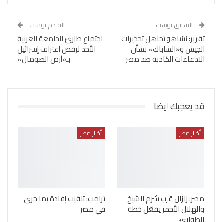
السابق بوست
القادم بوست
تقرير: نتنياهو تجاهل تحذيرات
اجتماع طارئ للجامعة العربية
الجيش و«الشاباك» بشأن
الأحد لرفض اعتراف إسرائيل
الادعاءات الكاذبة ضد مصر
بـ«أرض الصومال»
قد يعجبك ايضا
أخبار مصر
أخبار مصر
مصر: زلزال قرب شرم الشيخ
ترامب: تلقيت إفادة بما جرى
والهلال الأحمر يفعّل خطة
في مصر
الطوارئ