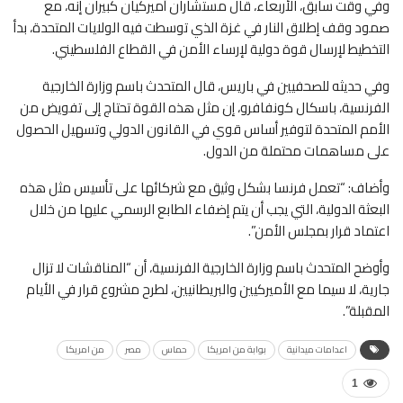
وفي وقت سابق، الأربعاء، قال مستشاران أميركيان كبيران إنه، مع
صمود وقف إطلاق النار في غزة الذي توسطت فيه الولايات المتحدة، بدأ
التخطيط لإرسال قوة دولية لإرساء الأمن في القطاع الفلسطيني.
وفي حديثه للصحفيين في باريس، قال المتحدث باسم وزارة الخارجية
الفرنسية، باسكال كونفافرو، إن مثل هذه القوة تحتاج إلى تفويض من
الأمم المتحدة لتوفير أساس قوي في القانون الدولي وتسهيل الحصول
على مساهمات محتملة من الدول.
وأضاف: “تعمل فرنسا بشكل وثيق مع شركائها على تأسيس مثل هذه
البعثة الدولية، التي يجب أن يتم إضفاء الطابع الرسمي عليها من خلال
اعتماد قرار بمجلس الأمن”.
وأوضح المتحدث باسم وزارة الخارجية الفرنسية، أن “المناقشات لا تزال
جارية، لا سيما مع الأميركيين والبريطانيين، لطرح مشروع قرار في الأيام
المقبلة”.
اعدامات ميدانية
بوابة من امريكا
حماس
مصر
من امريكا
1