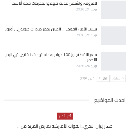
لافروف: واشنطن عدلت فهمها لمخرجات قمة ألاسكا
يوليو 24, 2026
بسبب الأمن القومي.. الصين تحظر صادرات حيوية إلى أوروبا
يوليو 24, 2026
سعر النفط تجاوز 100 دولار بعد استهداف ناقلتين في البحر
الأحمر
يوليو 24, 2026
السابق
التالي
1 من 3٬704
احدث المواضيع
أخر الأخبار
حصار إيران البحري.. القوات الأميركية تعترض المزيد من…