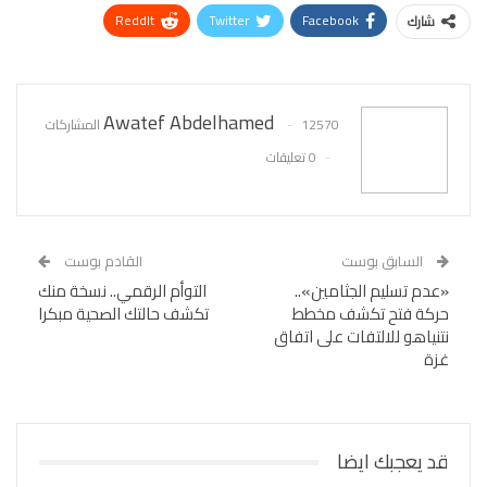
ReddIt
Twitter
Facebook
شارك
WhatsApp
Pinterest
البريد الإلكتروني
Awatef Abdelhamed
12570 المشاركات
0 تعليقات
السابق بوست
القادم بوست
«عدم تسليم الجثامين»..
التوأم الرقمي.. نسخة منك
حركة فتح تكشف مخطط
تكشف حالتك الصحية مبكرا
نتنياهو للالتفات على اتفاق
غزة
قد يعجبك ايضا