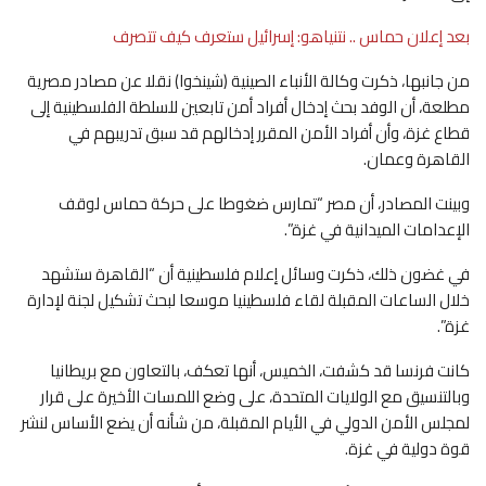
بعد إعلان حماس .. نتنياهو: إسرائيل ستعرف كيف تتصرف
من جانبها، ذكرت وكالة الأنباء الصينية (شينخوا) نقلا عن مصادر مصرية
مطلعة، أن الوفد بحث إدخال أفراد أمن تابعين للسلطة الفلسطينية إلى
قطاع غزة، وأن أفراد الأمن المقرر إدخالهم قد سبق تدريبهم في
القاهرة وعمان.
وبينت المصادر، أن مصر “تمارس ضغوطا على حركة حماس لوقف
الإعدامات الميدانية في غزة”.
في غضون ذلك، ذكرت وسائل إعلام فلسطينية أن “القاهرة ستشهد
خلال الساعات المقبلة لقاء فلسطينيا موسعا لبحث تشكيل لجنة لإدارة
غزة”.
كانت فرنسا قد كشفت، الخميس، أنها تعكف، بالتعاون مع بريطانيا
وبالتنسيق مع الولايات المتحدة، على وضع اللمسات الأخيرة على قرار
لمجلس الأمن الدولي في الأيام المقبلة، من شأنه أن يضع الأساس لنشر
قوة دولية في غزة.