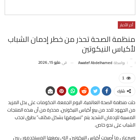
أخر الأخبار
منظمة الصحة تحذر من خطر إدمان الشباب
لأكياس النيكوتين
في
مايو 15, 2026
بواسطة
Awatef Abdelhamed
1
شارك
حثت منظمة الصحة العالمية، اليوم الجمعة، الحكومات على بذل المزيد
من الجهود للحد من بيع أكياس النيكوتين، محذرة من أن هذه المنتجات
المسببة للإدمان الشديد يتم “تسويقها بشكل مكثف” بطرق تجذب
الشباب على نحو خاص.
وسرعان ما أصبحت أكياس النيكوتين، التي يضعها المستخدمون بين