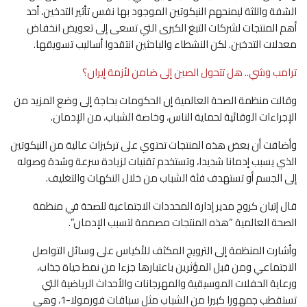
الشفة واللثة ليمنحهم النيكوتين الموجود بها نفس تأثير التدخين، أحد
أهم المنتجات لشركات التبغ الكبرى التي تسعى إلى تعويض انخفاض
معدلات التدخين. لكن النشطاء والباحثين انتقدوا أساليب تسويقها.
ترامب وشي.. هل تتحول الصين إلى ضامن لأزمة إيران؟
وقالت منظمة الصحة العالمية إن الحكومات بحاجة إلى وضع المزيد من
الإجراءات الوقائية لحماية الناس، وخاصة الشباب، من الإدمان.
وأضافت أن بعض هذه المنتجات تحتوي على تركيزات عالية من النيكوتين
الذي يسبب إدمانا شديدا، وتستخدم تقنيات لزيادة سرعة وشدة وصوله
إلى الجسم أو تستهدف فئة الشباب من خلال النكهات والتغليف.
قال إتيان كروج مدير إدارة المحددات الاجتماعية للصحة في منظمة
الصحة العالمية “هذه المنتجات مصممة لتسبب الإدمان”.
وأشارت المنظمة إلى الترويج المكثف للأكياس على وسائل التواصل
الاجتماعي ومن قبل المؤثرين باعتبارها جزءا من نمط حياة جذاب،
ورعاية الحفلات الموسيقية والمهرجانات والأحداث الرياضية التي
تستقطب جمهورا كبيرا من الشباب مثل سباقات فورمولا-1، وهي