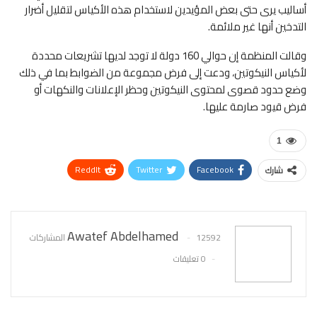
أساليب يرى حتى بعض المؤيدين لاستخدام هذه الأكياس لتقليل أضرار
التدخين أنها غير ملائمة.
وقالت المنظمة إن حوالي 160 دولة لا توجد لديها تشريعات محددة
لأكياس النيكوتين، ودعت إلى فرض مجموعة من الضوابط بما في ذلك
وضع حدود قصوى لمحتوى النيكوتين وحظر الإعلانات والنكهات أو
فرض قيود صارمة عليها.
1
ReddIt
Twitter
Facebook
شارك
WhatsApp
Pinterest
البريد الإلكتروني
Awatef Abdelhamed
12592 المشاركات
0 تعليقات