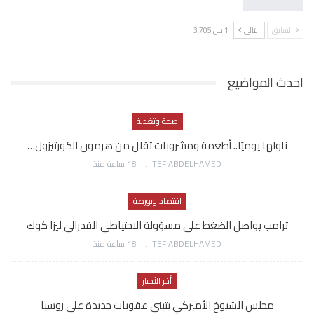
السابق
التالي
1 من 3٬705
احدث المواضيع
صحة وتغذية
ناولها يوميًا.. أطعمة ومشروبات تقلل من هرمون الكورتيزول…
AWATEF ABDELHAMED
18 ساعة منذ
اقتصاد وبورصة
ترامب يواصل الضغط على مسؤولة الاحتياطي الفدرالي ليزا كوك
AWATEF ABDELHAMED
18 ساعة منذ
أخر الأخبار
مجلس الشيوخ الأميركي يتبنى عقوبات جديدة على روسيا