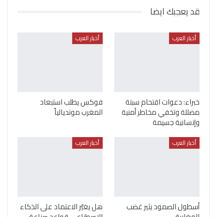
قد يعجبك ايضا
أخبار العرب
أخبار العرب
خبراء: دعوات اقتحام سبتة
فوكس يطلب استبعاد
مضللة وتخفي مخاطر أمنية
المغرب مونديالياً
وإنسانية جسيمة
أخبار العرب
أخبار العرب
أسطول الصمود يثير غضب
هل يغيّر الاعتماد على الذكاء
المغاربة
الاصطناعي قواعد صناعة