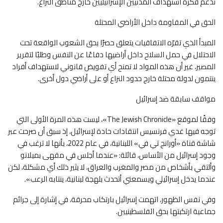
تدعم فكرة استهداف المدنيين الإسرائيليين خارج مناطق النزاع.
الحق في المقاومة داخل الأراضي المحتلة
المبدأ الذي تقرّه الاتفاقيات يتعلق حصرًا بحق الشعوب الواقعة تحت
الاحتلال في حمل السلاح داخل أراضيها دفاعًا عن النفس وطلبًا لتقرير
المصير، غير أن هذه المواد لا تمنح أي تفويض قانوني لاستهداف أفراد
ينتمون لدولة محتلة خارج حدود النزاع أو على أراضي دول أخرى.
مواقف سابقة ضد إسرائيل
وفقًا لموقع «The Jewish Chronicle»، ليست هذه المرة الأولى التي
توجه فيها غدي فرنسيس انتقادات حادة لإسرائيل، إذ سبق أن صرحت عبر
شاشة قناة «أورانج تي في» اللبنانية، في عام 2022، بأنها لا ترغب في
وجود إسرائيل من الأساس، قائلة: «عندما أجلس في مقهى بميلانو
وألتقي بأشخاص من مصر والمغرب والعراق، لا يثير ذلك أي مشكلة، لكن
عندما يدخل إسرائيلي ويسمعني أتحدث بلهجة لبنانية، ينتابه الرعب».
وفي نفس الظهور، اتهمت إسرائيل بارتكاب محرقة، في إشارة إلى جرائم
جماعية ارتكبتها بحق الفلسطينيين.