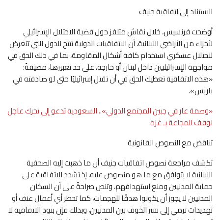
الاستناد إلى اتفاقية جنيف
أوضحت فرنسيس، خلال نقاش متلفز حول قضية الاحتلال الإسرائيلي
لأجزاء من الأراضي اللبنانية، أن الاتفاقيات الدولية تتيح للدول التي تتعرض
لاحتلال عسكري استخدام كافة أشكال المقاومة، بما في ذلك الحق في
مواجهة الإسرائيليين داخل لبنان أو خارجه، على حد تعبيرها، مضيفةً:
«هذه الاتفاقية تعطيك الحق في أن تقتل إسرائيليًا حتى لو صادفته في
باريس».
«وصمة عار في جبين المجتمع الدولي».. السعودية تدعو إلى تحرك عاجل
لوقف المجاعة بـ غزة
تناقض مع النصوص القانونية
تكشف مراجعة نصوص اتفاقيات جنيف أن ما ذهبت إليه الصحفية
اللبنانية لا يتوافق مع ما هو منصوص عليه، إذ تشدد الاتفاقية على
حماية المدنيين ومنع استهدافهم، وتنص صراحةً على أن السكان
المدنيين لا يجوز أن يكونوا هدفًا للهجمات، كما تحظر أي أعمال عنف أو
تهديدات ترمي إلى نشر الخوف بين المدنيين، وبذلك فإن بنود الاتفاقية لا