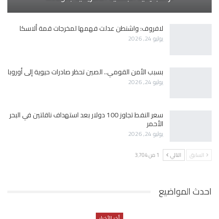
لافروف: واشنطن عدلت فهمها لمخرجات قمة ألاسكا
يوليو 24, 2026
بسبب الأمن القومي.. الصين تحظر صادرات حيوية إلى أوروبا
يوليو 24, 2026
سعر النفط تجاوز 100 دولار بعد استهداف ناقلتين في البحر
الأحمر
يوليو 24, 2026
السابق
التالي
1 من 3٬704
احدث المواضيع
أخر الأخبار