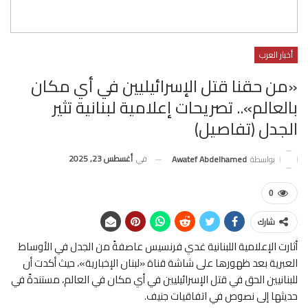
أخبار العرب
«من حقنا قتل الإسرائيليين في أي مكان
بالعالم».. تصريحات إعلامية لبنانية تثير
الجدل (تفاصيل)
في
أغسطس 23, 2025
بواسطة
Awatef Abdelhamed
0
شارك
أثارت الإعلامية اللبنانية غدي فرنسيس عاصفةً من الجدل في الأوساط
العبرية بعد ظهورها على شاشة قناة «لبنان الإخبارية»، حيث أكدت أن
للبنانيين الحق في قتل الإسرائيليين في أي مكان في العالم، مستندةً في
حديثها إلى نصوص في اتفاقيات جنيف.