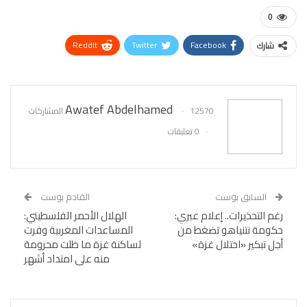
0
ReddIt
Twitter
Facebook
شارك
WhatsApp
Pinterest
البريد الإلكتروني
Awatef Abdelhamed
12570 المشاركات
0 تعليقات
السابق بوست
القادم بوست
رغم التحذيرات.. إعلام عبري:
الهلال الأحمر الفلسطيني:
حكومة نتنياهو تضغط من
المساعدات المغربية وفرت
أجل تبكير «احتلال غزة»
لساكنة غزة ما ظلت محرومة
منه على امتداد أشهر