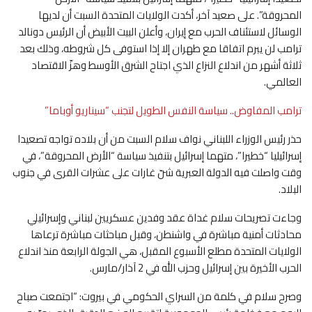
المحروقة”. على صعيد آخر، أكدت الولايات المتحدة السبت أن لديها
الوسائل لاستئناف الحرب مع إيران، وأعلن البيت الأبيض أن الرئيس دونالد
ترامب لن يبرم اتفاقا مع طهران إلا إذا استوفى كل شروطه، وذلك بعد
ثلاثة أشهر من اندلاع النزاع الذي اجتاح الشرق الأوسط وهزّ الاقتصاد
العالمي.
ترامب المفاوض.. سياسة النفس الطويل لتجنب “سيناريو أوباما”
حذر رئيس الوزراء اللبناني نواف سلام السبت من أن بلاده تواجه تصعيدا
إسرائيليا “خطيرا”، متهما إسرائيل بتنفيذ سياسة “الأرض المحروقة”، في
وقت واصلت فيه الدولة العبرية شنّ غارات على عشرات القرى في جنوب
البلاد.
وجاءت تصريحات سلام غداة عقد وفدين عسكريين لبناني وإسرائيلي
محادثات أمنية مباشرة في واشنطن، وقبل مباحثات مباشرة ترعاها
الولايات المتحدة مطلع الأسبوع المقبل، هي الجولة الرابعة منذ اندلاع
الحرب الأخيرة بين إسرائيل وحزب الله في 2 آذار/مارس.
وصرح سلام في كلمة من السراي الحكومي في بيروت: “اجتمعت صباح