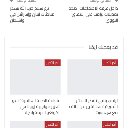
السابق بوست
القادم بوست
داخل غرفة الاجتماعات.. هذه
نزع سلاح حزب الله يتصدر
تعديلات ترامب على الاتفاق
مباحثات لبنان وإسرائيل في
النووي
واشنطن
قد يعجبك ايضا
أخر الأخبار
أخر الأخبار
ترامب ينفي نقص الذخائر
منظمة الصحة العالمية تدعو
الأميركية بعد تقرير عن خلاف
لتعزيز مواجهة إيبولا في
مع هيغسيث
الكونغو الديمقراطية
أخر الأخبار
أخر الأخبار