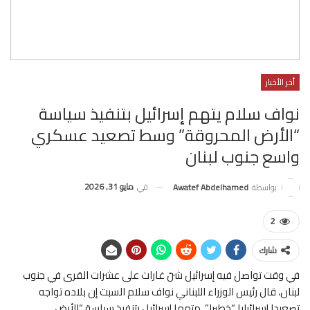
أخر الأخبار
نواف سلام يتهم إسرائيل بتنفيذ سياسة
“الأرض المحروقة” وسط تصعيد عسكري
واسع جنوب لبنان
في
مايو 31, 2026
بواسطة
Awatef Abdelhamed
2
شارك
في وقت تواصل فيه إسرائيل شنّ غارات على عشرات القرى في جنوب
لبنان، قال رئيس الوزراء اللبناني نواف سلام السبت إن بلاده تواجه
تصعيدا إسرائيليا “خطيرا”، متهما إسرائيل بتنفيذ سياسة “الأرض