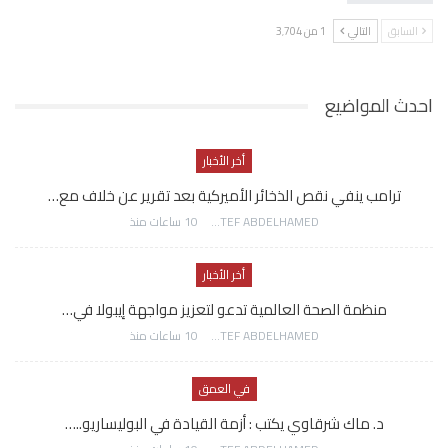
السابق
التالي
1 من 3٬704
احدث المواضيع
أخر الأخبار
ترامب ينفي نقص الذخائر الأميركية بعد تقرير عن خلاف مع…
AWATEF ABDELHAMED
10 ساعات منذ
أخر الأخبار
منظمة الصحة العالمية تدعو لتعزيز مواجهة إيبولا في…
AWATEF ABDELHAMED
10 ساعات منذ
في العمق
د. ماك شرقاوي يكتب : أزمة القيادة في البوليساريو..…