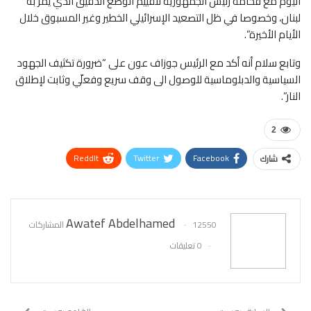
اليوم مع فخامة رئيس الجمهورية لتقييم الوضع الدقيق الذي يمرّ به
لبنان، وخصوصا في ظل التصعيد الإسرائيلي الخطير وغير المسبوق خلال
الأيام الأخيرة”.
وتابع سلام أنه أكد مع الرئيس جوزاف عون على “ضرورة تكثيف الجهود
السياسية والدبلوماسية للوصول الى وقف سريع وفعلّي وثابت لإطلاق
النار”.
2
ReddIt
Twitter
Facebook
شارك
WhatsApp
Pinterest
البريد الإلكتروني
Awatef Abdelhamed
12550 المشاركات
0 تعليقات