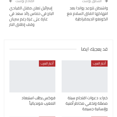
السابق بوست
القادم بوست
واشنطن تتوعد رواندا بعد
إسرائيل تعلن مقتل القيادي
انتهاكها اتفاق السلام مع
البارز في حماس رائد سعد في
الكونغو الديمقراطية
غارة على غزة رغم سريان
وقف إطلاق النار
قد يعجبك ايضا
أخبار العرب
أخبار العرب
خبراء: دعوات اقتحام سبتة
فوكس يطلب استبعاد
مضللة وتخفي مخاطر أمنية
المغرب مونديالياً
وإنسانية جسيمة