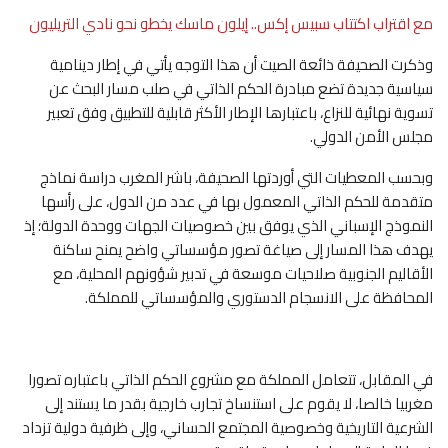
مع اقتراب اكتتاب سبيس إكس.. إيلون ماسك يخطو نحو نادي التريليون
وذكرت الصحيفة ذائعة الصيت أن هذا التوجه يأتي في إطار دينامية
سياسية جديدة تضع مبادرة الحكم الذاتي في صلب مسار البحث عن
تسوية نهائية للنزاع، باعتبارها الإطار الأكثر قابلية للتطبيق وفق تعبير
مجلس الأمن الدولي.
وبحسب المعطيات التي أوردتها الصحيفة، باشر المغرب دراسة نماذج
متقدمة للحكم الذاتي المعمول بها في عدد من الدول، على رأسها
النموذج الإسباني الذي يوفق بين خصوصيات الجهات ووحدة الدولة؛ إذ
يهدف هذا المسار إلى صياغة تصور مؤسساتي واضح يمنح ساكنة
الأقاليم الجنوبية صلاحيات موسعة في تدبير شؤونهم المحلية، مع
المحافظة على الانسجام الدستوري والمؤسساتي للمملكة.
في المقابل، تتعامل المملكة مع مشروع الحكم الذاتي باعتباره تصورا
مغربيا خالصا، لا يقوم على استنساخ تجارب خارجية بقدر ما يستند إلى
الشرعية التاريخية وخصوصية المجتمع الحساني، وإلى ظرفية دولية تزداد