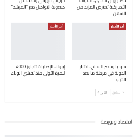
حصار إيران البحري.. القوات
الرئيس الإيراني يتحدث عن
الأميركية تعترض المزيد من
صعوبة التواصل مع “المرشد”
السفن
أخر الأخبار
أخر الأخبار
سوريا وحصر السلاح.. اختبار
إيبولا.. الإصابات تتجاوز 4000
الدولة في مرحلة ما بعد
للمرة الأولى منذ تفشي الوباء
الحرب
السابق
التالي
اقتصاد وبورصة