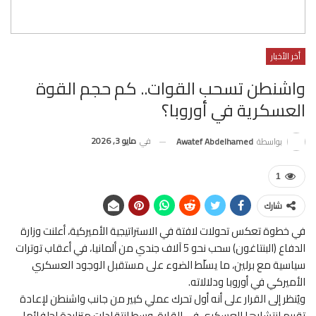
أخر الأخبار
واشنطن تسحب القوات.. كم حجم القوة
العسكرية في أوروبا؟
في
مايو 3, 2026
بواسطة
Awatef Abdelhamed
1
شارك
في خطوة تعكس تحولات لافتة في الاستراتيجية الأميركية، أعلنت وزارة
الدفاع (البنتاغون) سحب نحو 5 آلاف جندي من ألمانيا، في أعقاب توترات
سياسية مع برلين، ما يسلّط الضوء على مستقبل الوجود العسكري
الأميركي في أوروبا ودلالاته.
ويُنظر إلى القرار على أنه أول تحرك عملي كبير من جانب واشنطن لإعادة
تقييم انتشارها العسكري في القارة، وسط انتقادات متزايدة لحلفائها