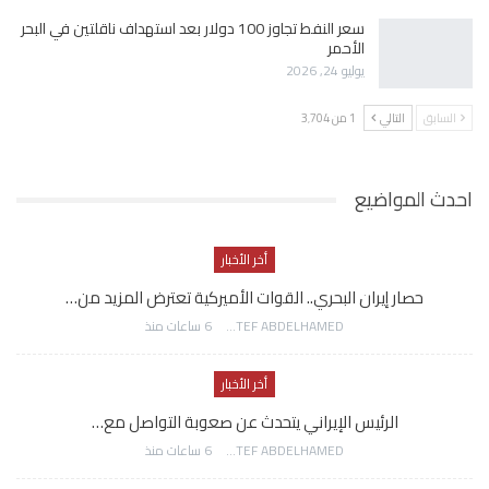
سعر النفط تجاوز 100 دولار بعد استهداف ناقلتين في البحر
الأحمر
يوليو 24, 2026
السابق
التالي
1 من 3٬704
احدث المواضيع
أخر الأخبار
حصار إيران البحري.. القوات الأميركية تعترض المزيد من…
AWATEF ABDELHAMED
6 ساعات منذ
أخر الأخبار
الرئيس الإيراني يتحدث عن صعوبة التواصل مع…
AWATEF ABDELHAMED
6 ساعات منذ