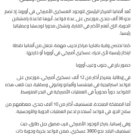
تُعد ألمانيا المركز الرئيسي للوجود العسكري الأميركي في أوروبا، إذ تضم
نحو 36 ألف جندي موزعين على عدة قواعد، أبرزها قاعدة رامشتاين
الجوية، التي تُعتبر الأكبر في القارة، وتشكل محورا لوجستيا وعملياتيا
رئيسيا.
كما تحتضن ولاية بافاريا مراكز تدريب مهمة، تجعل من ألمانيا نقطة
ارتكاز رئيسية لأي تحرك عسكري أميركي في أوروبا أو خارجها.
حضور بارز في جنوب وغرب أوروبا
في إيطاليا، يتمركز أكثر من 12 ألف عسكري أميركي، موزعين على
قواعد استراتيجية في فيتشنسا وأفيانو ونابولي وصقلية، حيث تلعب هذه
القواعد دوراً محورياً في العمليات الأميركية في البحر المتوسط.
أما المملكة المتحدة، فتستضيف أكثر من 10 آلاف جندي، معظمهم من
سلاح الجو، في قواعد تُستخدم لدعم العمليات الجوية واللوجستية.
وفي إسبانيا، يتركز الوجود الأميركي قرب مضيق جبل طارق، حيث
تستضيف البلاد نحو 3800 عسكري، ضمن قواعد بحرية وجوية ذات