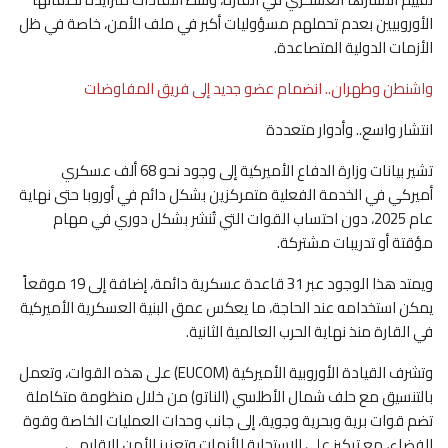
الأوروبيين بعدم تحملهم مسؤوليات أكبر في ملف الأمن، خاصة في ظل
الأزمات الدولية المتصاعدة.
واشنطن وطهران.. انضمام عضو جديد إلى فريق المفاوضات
انتشار واسع.. وأدوار متعددة
تشير بيانات وزارة الدفاع الأميركية إلى وجود نحو 68 ألف عسكري
أميركي في الخدمة الفعلية متمركزين بشكل دائم في أوروبا حتى نهاية
عام 2025، دون احتساب القوات التي تُنشر بشكل دوري في مهام
مؤقتة أو تدريبات مشتركة.
ويمتد هذا الوجود عبر 31 قاعدة عسكرية دائمة، إضافة إلى 19 موقعاً
يمكن استخدامه عند الحاجة، ما يعكس عمق البنية العسكرية الأميركية
في القارة منذ نهاية الحرب العالمية الثانية.
وتشرف القيادة الأوروبية الأميركية (EUCOM) على هذه القوات، وتعمل
بالتنسيق مع حلف شمال الأطلسي (الناتو) من خلال منظومة متكاملة
تضم قوات برية وبحرية وجوية، إلى جانب وحدات العمليات الخاصة وقوة
الفضاء، مع تركيز على الاستجابة للأزمات وتعزيز الأمن الإقليمي.