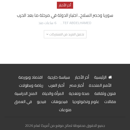
أخر الأخبار
سوريا وحصر السلاح.. اختبار الدولة في مرحلة ما بعد الحرب
AWATEF ABDELHAMED
6 ساعات منذ
تحميل المزيد من المشاركات
الرئيسية
أخر الأخبار
سياسة خارجية
اقتصاد وبورصة
الأمم المتحدة
أخبار مصر
أخبار العرب
رياضة وبطولات
فنون وثقافة
صحة وتغذية
المرأة والحياة
المنح الدراسية
مقالات
علوم وتكنولوجيا
فيديوهات
فيديو
في العمق
منوعات
جميع الحقوق محفوظة لصالح موقع من أمريكا لعام 2026