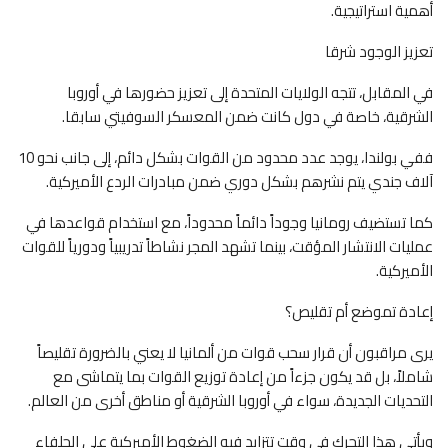
أهمية استراتيجية.
تعزيز الوجود شرقا
في المقابل، تتجه الولايات المتحدة إلى تعزيز حضورها في أوروبا
الشرقية، خاصة في دول كانت ضمن المعسكر السوفيتي سابقا.
ففي بولندا، يوجد عدد محدود من القوات بشكل دائم، إلى جانب نحو 10
آلاف جندي يتم نشرهم بشكل دوري ضمن مبادرات الردع الأميركية.
كما تستضيف رومانيا وجوداً دائماً محدوداً، مع استخدام قواعدها في
عمليات الانتشار المؤقت، بينما تشهد المجر نشاطاً تدريبياً ودورياً للقوات
الأميركية.
إعادة تموضع أم تقليص؟
يرى مراقبون أن قرار سحب قوات من ألمانيا لا يعني بالضرورة تقليصاً
شاملاً، بل قد يكون جزءاً من إعادة توزيع القوات بما يتماشى مع
التحديات الجديدة، سواء في أوروبا الشرقية أو مناطق أخرى من العالم.
ويأتي هذا التحرك في وقت تتزايد فيه الضغوط الأميركية على الحلفاء