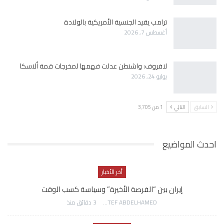
ترامب يقيد الجنسية الأمريكية بالولادة
أغسطس 7, 2026
لافروف: واشنطن عدلت فهمها لمخرجات قمة ألاسكا
يوليو 24, 2026
السابق
التالي
1 من 3٬705
احدث المواضيع
أخر الأخبار
إيران بين “الفرصة الأخيرة” وسياسة كسب الوقت
AWATEF ABDELHAMED
3 دقائق منذ