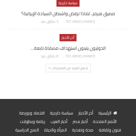
سياسة خارجية
مضيق هرمز.. لماذا ترفض واشنطن السيادة الإيرانية؟
AWATEF ABDELHAMED
5 دقائق منذ
أخر الأخبار
الحوثيون يتبنون استهداف مصفاة تابعة…
AWATEF ABDELHAMED
8 دقائق منذ
تحميل المزيد من المشاركات
الرئيسية
أخر الأخبار
سياسة خارجية
اقتصاد وبورصة
الأمم المتحدة
أخبار مصر
أخبار العرب
رياضة وبطولات
فنون وثقافة
صحة وتغذية
المرأة والحياة
المنح الدراسية