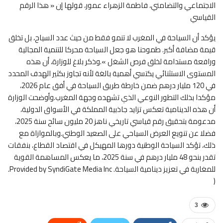
الاجتماعي والتضامني، فاطمة الزهراء عمور، قولها إن « هذا الرقم
القياسي
يؤكد أن السياحة في المغرب لا تنمو فقط من حيث عدد السياح، بل تخلق
قيمة مضافة أكبر. طموحنا هو جعل السياحة محركا للتنمية المجالية
ورافعة مستدامة لخلق فرص الشغل ».وذكر بلاغ للوزارة، أن هذه
المستوى الاستثنائي يكتسي أهمية بالغة لأنه تجاوز بكثير الهدف المحدد
في 120 مليار درهم ضمن خارطة طريق السياحة في أفق عام 2026،
مؤكدا بذلك التطور النوعي الذي تشهده وجهة المغرب.وأوضحت الوزارة
أن هذه الدينامية تعكس تزايد جاذبية المملكة في الأسواق الدولية،
مدعومة بتحقيق رقم قياسي تاريخي ناهز 20 مليون سائح سنة 2025،
فضلا عن تنويع العرض السياحي على الصعيد الوطني.وبالموازاة مع
ذلك، تؤكد السياحة الوطنية دورها المهيكل في اقتصاد القطاع، بنفقات
تقدر بنحو 48 مليار درهم في سنة 2025، ما يعكس المساهمة القوية
للمغاربة في تعزيز دينامية السياحة. Provided by SyndiGate Media Inc.
(
3