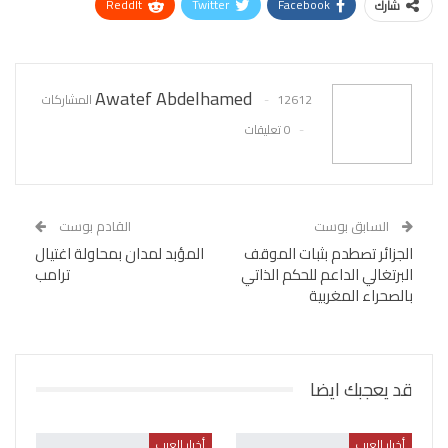
ReddIt
Twitter
Facebook
شارك
WhatsApp
Pinterest
البريد الإلكتروني
Awatef Abdelhamed
12612 المشاركات
0 تعليقات
السابق بوست
القادم بوست
الجزائر تصطدم بثبات الموقف
المؤبد لمدان بمحاولة اغتيال
البرتغالي الداعم للحكم الذاتي
ترامب
بالصحراء المغربية
قد يعجبك ايضا
أخبار العرب
أخبار العرب