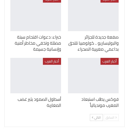
صفعة جديدة للجزائر
خبراء: دعوات اقتحام سبتة
والبوليساريو .. كولومبيا تلتحق
مضللة وتخفي مخاطر أمنية
بداعمي مغربية الصحراء
وإنسانية جسيمة
أخبار العرب
أخبار العرب
فوكس يطلب استبعاد
أسطول الصمود يثير غضب
المغرب مونديالياً
المغاربة
السابق
التالي