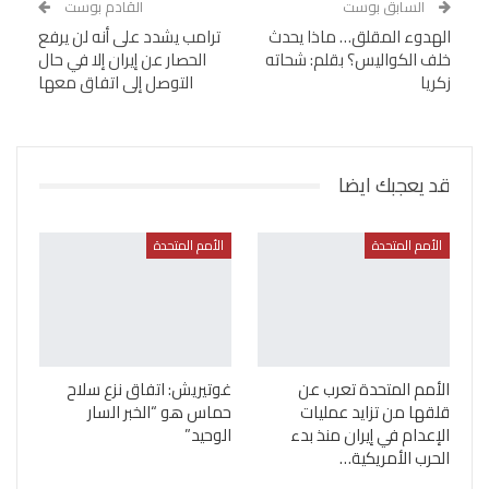
السابق بوست
القادم بوست
الهدوء المقلق… ماذا يحدث
ترامب يشدد على أنه لن يرفع
خلف الكواليس؟ بقلم: شحاته
الحصار عن إيران إلا في حال
زكريا
التوصل إلى اتفاق معها
قد يعجبك ايضا
الأمم المتحدة
الأمم المتحدة
الأمم المتحدة تعرب عن
غوتيريش: اتفاق نزع سلاح
قلقها من تزايد عمليات
حماس هو “الخبر السار
الإعدام في إيران منذ بدء
الوحيد”
الحرب الأمريكية…