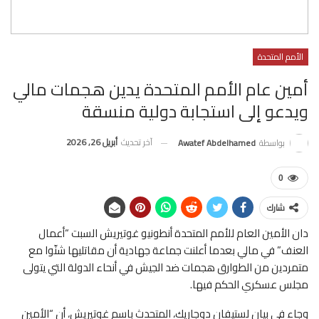
الأمم المتحدة
أمين عام الأمم المتحدة يدين هجمات مالي
ويدعو إلى استجابة دولية منسقة
آخر تحديث
أبريل 26, 2026
بواسطة
Awatef Abdelhamed
0
شارك
دان الأمين العام للأمم المتحدة أنطونيو غوتيريش السبت “أعمال
العنف” في مالي بعدما أعلنت جماعة جهادية أن مقاتليها شنّوا مع
متمردين من الطوارق هجمات ضد الجيش في أنحاء الدولة التي يتولى
مجلس عسكري الحكم فيها.
وجاء في بيان لستيفان دوجاريك، المتحدث باسم غوتيريش، أن “الأمين