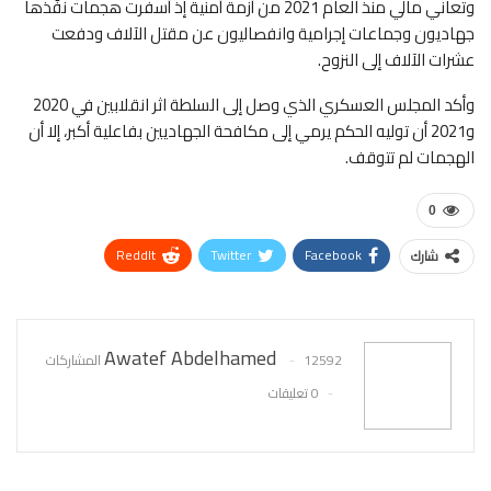
وتعاني مالي منذ العام 2021 من أزمة أمنية إذ أسفرت هجمات نفّذها
جهاديون وجماعات إجرامية وانفصاليون عن مقتل الآلاف ودفعت
عشرات الآلاف إلى النزوح.
وأكد المجلس العسكري الذي وصل إلى السلطة اثر انقلابين في 2020
و2021 أن توليه الحكم يرمي إلى مكافحة الجهاديين بفاعلية أكبر، إلا أن
الهجمات لم تتوقف.
0
ReddIt
Twitter
Facebook
شارك
WhatsApp
Pinterest
البريد الإلكتروني
Awatef Abdelhamed
12592 المشاركات
0 تعليقات