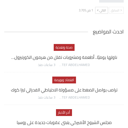
السابق
التالي
1 من 3٬705
احدث المواضيع
صحة وتغذية
ناولها يوميًا.. أطعمة ومشروبات تقلل من هرمون الكورتيزول…
AWATEF ABDELHAMED
3 ساعات منذ
اقتصاد وبورصة
ترامب يواصل الضغط على مسؤولة الاحتياطي الفدرالي ليزا كوك
AWATEF ABDELHAMED
3 ساعات منذ
أخر الأخبار
مجلس الشيوخ الأميركي يتبنى عقوبات جديدة على روسيا