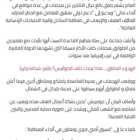
العام يشعر بقلق بالغ حيال التقارير عن هجمات في عدة مواقع في
أنحاء مالي” ويدعو إلى “دعم دولي منسّق للتعامل مع الخطر المتزايد
للتطرّف العنيف والإرهاب في منطقة الساحل وتلبية الاحتياجات الإنسانية
العاجلة”.
وأعلنت جماعة على صلة بتنظيم القاعدة السبت أنها نفّذت مع متمردين
من الطوارق هجمات كانت الأكثر تنسيقا التي تشهدها الدولة الفقيرة
الواقعة في غرب إفريقيا منذ سنوات.
الهدوء المقلق… ماذا يحدث خلف الكواليس؟ بقلم: شحاته زكريا
ووقعت الهجمات في محيط العاصمة باماكو ومناطق أخرى فيما أعلن
متمرّدو الطوارق أنهم سيطروا على مدينة كيدال في الشمال.
وأضاف البيان أن غوتيريش “يدين بشدّة أعمال العنف هذه ويعرب عن
تضامنه مع الشعب المالي ويشدد على ضرورة حماية المدنيين والبنى
التحتية المدنية”.
كما دعا إلى “تنسيق أمني قوي وتعاون في أنحاء المنطقة”.