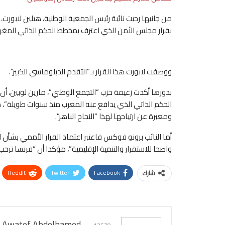
من جانبها رحبت نائبة رئيس الجمعية الوطنية، هيلين لابور
بقرار مجلس الأمن الذي اعترف بمخطط الحكم الذاتي المغرب
ووصفت لابورت هذا القرار بـ”التقدم الدبلوماسي الكبير”.
بدورها أكدت زعيمة حزب “التجمع الوطني”، مارين لوبين، أن
الحكم الذاتي الذي يدافع عنه المغرب منذ سنوات طويلة”، 
ومعبرة عن ارتياحها لهذا “النجاح الباهر”.
أما النائب برونو فوكس فاعتبر اعتماد القرار الأممي بشأن ا
واضحا للاستقرار والتنمية الإقليمية”، مؤكدا أن “فرنسا ترحب 
ReddIt
Twitter
Facebook
شارك
Awatef Abdelhamed