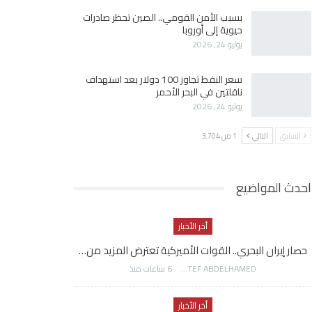
بسبب الأمن القومي.. الصين تحظر صادرات
حيوية إلى أوروبا
يوليو 24, 2026
سعر النفط تجاوز 100 دولار بعد استهداف
ناقلتين في البحر الأحمر
يوليو 24, 2026
السابق
التالي
1 من 3٬704
احدث المواضيع
أخر الأخبار
حصار إيران البحري.. القوات الأميركية تعترض المزيد من…
AWATEF ABDELHAMED
6 ساعات منذ
أخر الأخبار