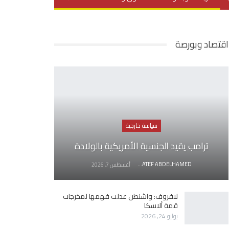
يديو
في العمق
منوعات
اقتصاد وبورصة
سياسة خارجية
ترامب يقيد الجنسية الأمريكية بالولادة
AWATEF ABDELHAMED
أغسطس 7, 2026
لافروف: واشنطن عدلت فهمها لمخرجات
قمة ألاسكا
يوليو 24, 2026