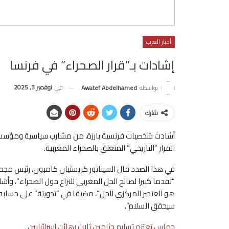
أخبار العرب
إشادات بـ”قرار الصحراء” في فرنسا
في
نوفمبر 3, 2025
بواسطة
Awatef Abdelhamed
شارك
أشادت شخصيات فرنسية بارزة، من مشارب سياسية ومؤسساتي
القرار “التاريخي” المتعلق بالصحراء المغربية.
في هذا الصدد قال السيناتور كريستيان كامبون، رئيس مجم
“تقدما كبيرا لصالح الحل المغربي للنزاع حول الصحراء”، و
هو العنصر المركزي للحل”، مضيفا في “تدوينة” على حسابه
سيحقق السلام”.
حماس تعتزم تسليم جثامين ثلاث رهائن إسرائيليين