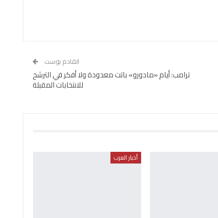
القادم بوست
ترامب: أيام «مادورو» باتت معدودة ولا أفكر في الترشح
للانتخابات المقبلة
أخبار العرب