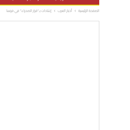
الصفحة الرئيسية
أخبار العرب
إشادات بـ”قرار الصحراء” في فرنسا
صحة وتغذية
المرأة والحياة