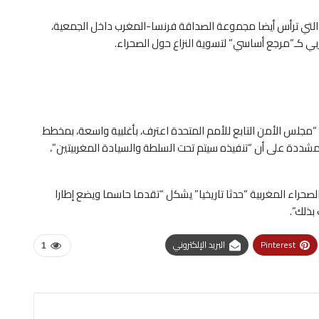
ت، التي ترأس أيضا مجموعة الصداقة فرنسا-المغرب داخل الجمعية،
ي كـ”مرجع أساسي” لتسوية النزاع حول الصحراء.
 “مجلس الأمن التابع للأمم المتحدة اعترف، بأغلبية واسعة، بمخطط
مشددة على أن “تنفيذه سيتم تحت السلطة والسيادة المغربيتين”،
لصحراء المغربية “حدثا تاريخيا” يشكل “تقدما حاسما ويضع إطارا
بذلك”.
Pinterest
البريد الإلكتروني
1