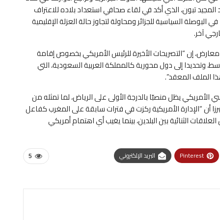
المجيد تبون، الذي أكد في لقاء صحافي استعداد بلاده للاعتراف
 في البوصلة السياسية للجزائر ومحاولة لتجاوز حالة العزلة الإقليمية
رجي آخر.
عارض، إن “التصريحات الأخيرة للرئيس الأمريكي بخصوص إقامة
 وتحديدا إلى دول محورية كالمملكة العربية السعودية، التي
ذا الملف المعقد”.
 الأمريكي يظل منصبّا بالدرجة الأولى على الرياض، لما تمثله من
ا أن “الإدارة الأمريكية ركزت في فترات سابقة على المغرب كفاعل
اقات الثنائية بين البلدين، بينما يغيب أي اهتمام أمريكي
Pinterest
البريد الإلكتروني
5