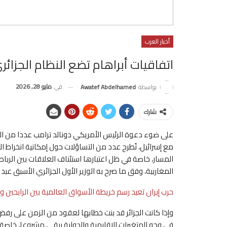
أخبار العرب
اتفاقيات أبراهام تضع النظام الجزائر
في
مايو 28, 2026
بواسطة
Awatef Abdelhamed
شارك
على ضوء دعوة الرئيس الأمريكي دونالد ترامب عددا من الدو
مع إسرائيل، تُطرح عدد من التساؤلات حول إمكانية انخراط
المغاربية، وفق ما صرح به الوزير الأول الجزائري الأسبق عبد ا
حرب إيران تعيد رسم خريطة الأسواق العالمية بين الرابحين و
وإذا كانت الجزائر قد بنت خطابها لعقود من الزمن على ر
في وجه المتغيرات الإقليمية والدولية يبقى مشروعا، خاصة ف