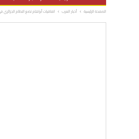
الصفحة الرئيسية
أخبار العرب
اتفاقيات أبراهام تضع النظام الجزائري في
صحة وتغذية
المرأة والحياة