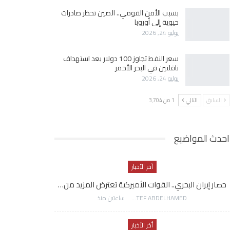
بسبب الأمن القومي.. الصين تحظر صادرات
حيوية إلى أوروبا
يوليو 24, 2026
سعر النفط تجاوز 100 دولار بعد استهداف
ناقلتين في البحر الأحمر
يوليو 24, 2026
السابق
التالي
1 من 3٬704
احدث المواضيع
أخر الأخبار
حصار إيران البحري.. القوات الأميركية تعترض المزيد من…
AWATEF ABDELHAMED
ساعتين منذ
أخر الأخبار