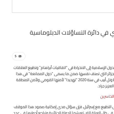
ي في دائرة التساؤلات الدبلوماسية
5
ل الإسلامية إلى الانخراط في “اتفاقيات أبراهام” وتطبيع العلاقات
 الجزائر التي تصنف نفسها ضمن ما يسمى “دول الممانعة” في هذا
المسار، خاصة في ظل اعتبارها استئناف العلاقات بين الرباط وتل أبيب في سنة 2020 “تهديدا” لأمنها القومي ولأمن المنطقة
لعزيز جراد.
الخاسرين
فض التطبيع مع إسرائيل، فإن سؤال مدى إمكانية صمود هذا الموقف
ي ظل العزلة التي تعيشها الدولة الجزائرية وتراجع أدوارها في عدد