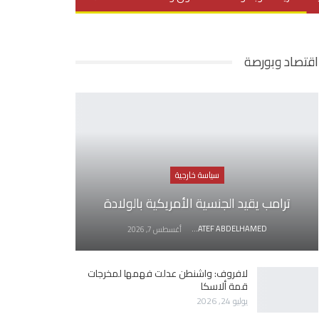
يديو
في العمق
منوعات
اقتصاد وبورصة
سياسة خارجية
ترامب يقيد الجنسية الأمريكية بالولادة
AWATEF ABDELHAMED
أغسطس 7, 2026
لافروف: واشنطن عدلت فهمها لمخرجات
قمة ألاسكا
يوليو 24, 2026