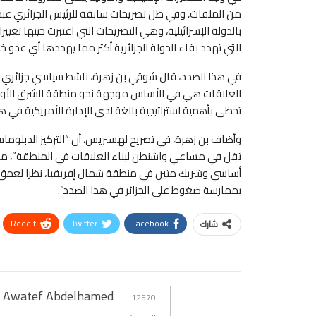
من الملفات، وفي ظل تصريحات سابقة للرئيس الجزائري عبد 
بالدولة الإسرائيلية، وهي التصريحات التي اعتبرت حينها تغييرا
التي تهدد بقاء الدولة الجزائرية أكثر مما يهددها أي عدو خا
في هذا الصدد، قال شوقي بن زهرة، ناشط سياسي جزائري م
العلاقات هي في الأساس موجهة نحو منطقة الشرق الأوسط،
تحظى بأهمية استراتيجية بالغة لدى الإدارة الأمريكية في ه
وأضاف بن زهرة، في تصريح لهسبريس، أن “التركيز الدبلوماسي
ثقل في مساعي واشنطن لبناء العلاقات في المنطقة”، مبرز
أساسي وشريك متين في منطقة شمال إفريقيا، نظرا لعمق العل
بممارسة ضغوط على الجزائر في هذا الصدد”.
ReddIt
Twitter
Facebook
شارك
Awatef Abdelhamed
12570