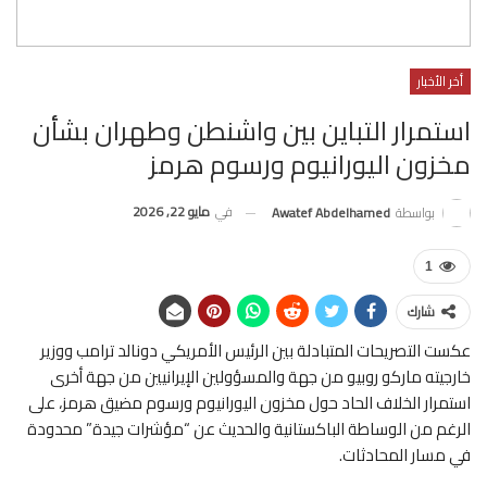
أخر الأخبار
استمرار التباين بين واشنطن وطهران بشأن
مخزون اليورانيوم ورسوم هرمز
في
مايو 22, 2026
بواسطة
Awatef Abdelhamed
1
شارك
عكست التصريحات المتبادلة بين الرئيس الأمريكي دونالد ترامب ووزير
خارجيته ماركو روبيو من جهة والمسؤولين الإيرانيين من جهة أخرى
استمرار الخلاف الحاد حول مخزون اليورانيوم ورسوم مضيق هرمز، على
الرغم من الوساطة الباكستانية والحديث عن “مؤشرات جيدة” محدودة
في مسار المحادثات.