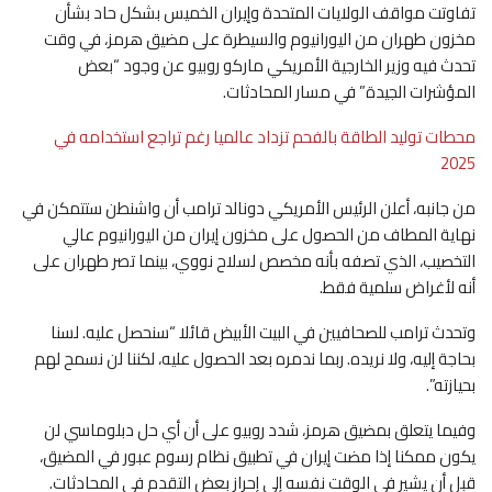
تفاوتت مواقف الولايات المتحدة وإيران الخميس بشكل حاد بشأن
مخزون طهران من اليورانيوم والسيطرة على مضيق هرمز، في وقت
تحدث فيه وزير الخارجية الأمريكي ماركو روبيو عن وجود “بعض
المؤشرات الجيدة” في مسار المحادثات.
محطات توليد الطاقة بالفحم تزداد عالميا رغم تراجع استخدامه في
2025
من جانبه، أعلن الرئيس الأمريكي دونالد ترامب أن واشنطن ستتمكن في
نهاية المطاف من الحصول على مخزون إيران من اليورانيوم عالي
التخصيب، الذي تصفه بأنه مخصص لسلاح نووي، بينما تصر طهران على
أنه لأغراض سلمية فقط.
وتحدث ترامب للصحافيين في البيت الأبيض قائلا “سنحصل عليه. لسنا
بحاجة إليه، ولا نريده. ربما ندمره بعد الحصول عليه، لكننا لن نسمح لهم
بحيازته”.
وفيما يتعلق بمضيق هرمز، شدد روبيو على أن أي حل دبلوماسي لن
يكون ممكنا إذا مضت إيران في تطبيق نظام رسوم عبور في المضيق،
قبل أن يشير في الوقت نفسه إلى إحراز بعض التقدم في المحادثات.