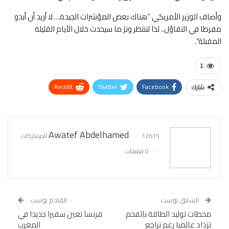
وأضاف الوزير الأمريكي “هناك بعض المؤشرات الجيدة… لا أريد أن أبدو
مفرطا في التفاؤل.. لذا لننتظر ونرَ ما سيحدث خلال الأيام القليلة
المقبلة”.
1
ReddIt
Twitter
Facebook
شارك
WhatsApp
Pinterest
البريد الإلكتروني
Awatef Abdelhamed
12615 المشاركات
0 تعليقات
السابق بوست
القادم بوست
محطات توليد الطاقة بالفحم
فرنسا تعين سفيرا جديدا في
تزداد عالميا رغم تراجع
المغرب