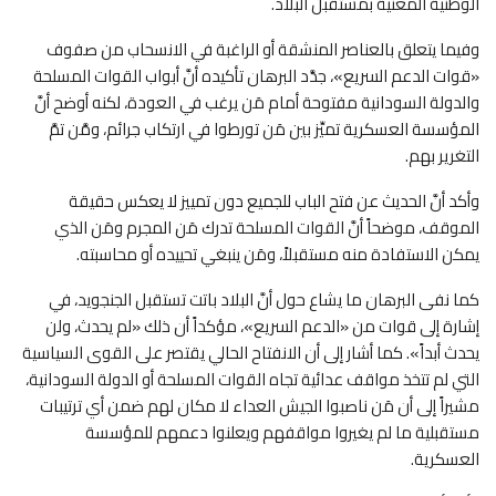
الوطنية المعنية بمستقبل البلاد.
وفيما يتعلق بالعناصر المنشقة أو الراغبة في الانسحاب من صفوف
«قوات الدعم السريع»، جدَّد البرهان تأكيده أنَّ أبواب القوات المسلحة
والدولة السودانية مفتوحة أمام مَن يرغب في العودة، لكنه أوضح أنَّ
المؤسسة العسكرية تميِّز بين مَن تورطوا في ارتكاب جرائم، ومَّن تمَّ
التغرير بهم.
وأكد أنَّ الحديث عن فتح الباب للجميع دون تمييز لا يعكس حقيقة
الموقف، موضحاً أنَّ القوات المسلحة تدرك مَن المجرم ومَن الذي
يمكن الاستفادة منه مستقبلاً، ومَن ينبغي تحييده أو محاسبته.
كما نفى البرهان ما يشاع حول أنَّ البلاد باتت تستقبل الجنجويد، في
إشارة إلى قوات من «الدعم السريع»، مؤكداً أن ذلك «لم يحدث، ولن
يحدث أبداً». كما أشار إلى أن الانفتاح الحالي يقتصر على القوى السياسية
التي لم تتخذ مواقف عدائية تجاه القوات المسلحة أو الدولة السودانية،
مشيراً إلى أن مَن ناصبوا الجيش العداء لا مكان لهم ضمن أي ترتيبات
مستقبلية ما لم يغيروا مواقفهم ويعلنوا دعمهم للمؤسسة
العسكرية.