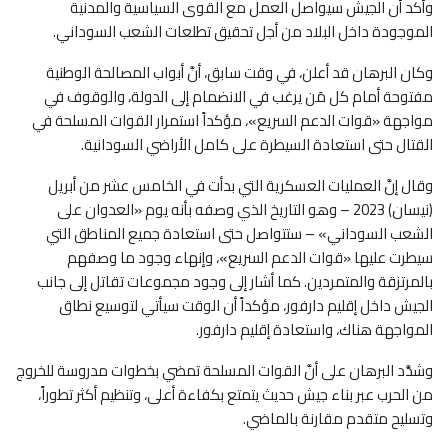
وأكد أن الجيش سيواصل العمل مع القوى السياسية والمدنية
الموجودة داخل البلاد من أجل تحقيق تطلعات الشعب السوداني.
وكان البرهان قد أعلن، في وقت سابق، أنَّ أبواب المصالحة الوطنية
مفتوحة أمام كل مَن يرغب في الانضمام إلى الدولة، والوقوف في
مواجهة «قوات الدعم السريع»، مؤكداً استمرار القوات المسلحة في
القتال حتى استعادة السيطرة على كامل الأراضي السودانية.
وقال إنَّ العمليات العسكرية التي بدأت في الخامس عشر من أبريل
(نيسان) 2023 – وهو التاريخ الذي وصفه بأنه يوم «العدوان على
الشعب السوداني» – ستتواصل حتى استعادة جميع المناطق التي
سيطرت عليها «قوات الدعم السريع»، وإنهاء وجود ما وصفهم
بالمرتزقة والمتمردين. كما أشار إلى وجود مجموعات تقاتل إلى جانب
الجيش داخل إقليم دارفور، مؤكداً أن الوقت سيأتي لتوسيع نطاق
المواجهة هناك، واستعادة إقليم دارفور.
وشدَّد البرهان على أنَّ القوات المسلحة تمضي بخطوات مدروسة للخروج
من الحرب عبر بناء جيش حديث يتمتع بكفاءة أعلى، وتنظيم أكثر تطوراً،
وتسليح متقدم مقارنة بالماضي.