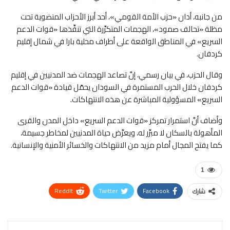
من جانبه، أدان «حزب الأمة القومي»، أحد أبرز الأحزاب المنضوية تحت
مظلة «تحالف صمود»، الهجمات المتكرِّرة التي تنفِّذها «قوات الدعم
السريع» في المناطق الواقعة على أطراف محلية بارا في شمال إقليم
كردفان.
وقال الحزب، في بيان رسمي، إنَّ تصاعد الهجمات ضد المدنيين في إقليم
كردفان خلال الحرب المستمرة في السودان يحمّل قيادة «قوات الدعم
السريع» المسؤولية المباشرة عن هذه الانتهاكات.
وأضاف أنَّ استمرار تمركز «قوات الدعم السريع» داخل المدن والقرى
المأهولة بالسكان لا مبرِّر له، ويعرِّض حياة المدنيين لمخاطر جسيمة،
كما يفتح المجال أمام مزيد من الانتهاكات والخسائر الأمنية والإنسانية.
1
ReddIt
Twitter
Facebook
شارك
WhatsApp
Pinterest
البريد الإلكتروني