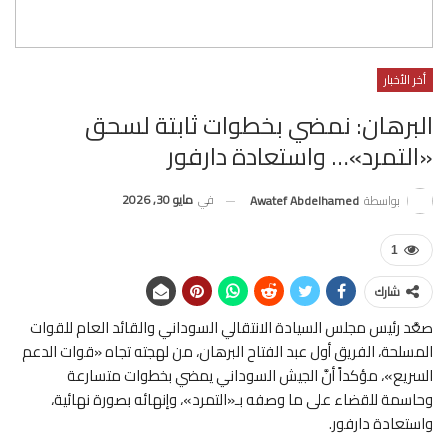
أخر الأخبار
البرهان: نمضي بخطوات ثابتة لسحق
«التمرد»… واستعادة دارفور
في
مايو 30, 2026
بواسطة
Awatef Abdelhamed
1
شارك
صعَّد رئيس مجلس السيادة الانتقالي السوداني والقائد العام للقوات
المسلحة، الفريق أول عبد الفتاح البرهان، من لهجته تجاه «قوات الدعم
السريع»، مؤكداً أنَّ الجيش السوداني يمضي بخطوات متسارعة
وحاسمة للقضاء على ما وصفه بـ«التمرد»، وإنهائه بصورة نهائية،
واستعادة دارفور.