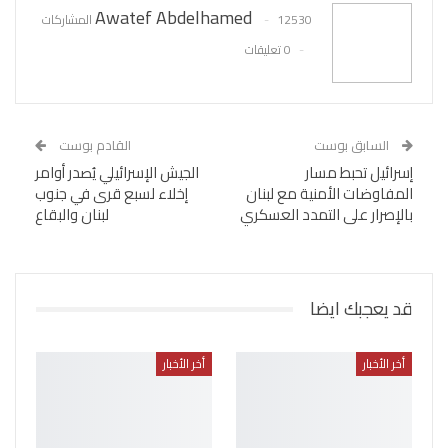
Awatef Abdelhamed
12530 المشاركات
0 تعليقات
السابق بوست
القادم بوست
إسرائيل تحبط مسار
الجيش الإسرائيلي يُصدر أوامر
المفاوضات الأمنية مع لبنان
إخلاء لسبع قرى في جنوب
بالإصرار على التمدد العسكري
لبنان والبقاع
قد يعجبك ايضا
أخر الأخبار
أخر الأخبار