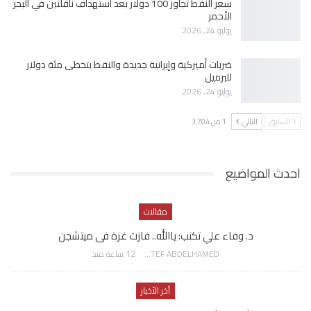
سعر النفط تجاوز 100 دولار بعد استهداف ناقلتين في البحر
الأحمر
يوليو 24, 2026
ضربات أميركية وإيرانية جديدة والنفط يتخطى مئة دولار
للبرميل
يوليو 24, 2026
السابق
التالي
1 من 3٬704
احدث المواضيع
مقالات
د. وفاء علي تكتب: ياالله.. فازت غزة فى ميتشجن
AWATEF ABDELHAMED
12 ساعة منذ
أخر الأخبار