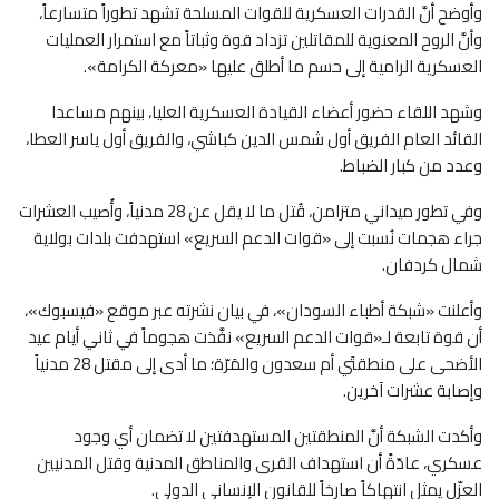
وأوضح أنَّ القدرات العسكرية للقوات المسلحة تشهد تطوراً متسارعاً،
وأنَّ الروح المعنوية للمقاتلين تزداد قوة وثباتاً مع استمرار العمليات
العسكرية الرامية إلى حسم ما أطلق عليها «معركة الكرامة».
وشهد اللقاء حضور أعضاء القيادة العسكرية العليا، بينهم مساعدا
القائد العام الفريق أول شمس الدين كباشي، والفريق أول ياسر العطا،
وعدد من كبار الضباط.
وفي تطور ميداني متزامن، قُتل ما لا يقل عن 28 مدنياً، وأُصيب العشرات
جراء هجمات نُسبت إلى «قوات الدعم السريع» استهدفت بلدات بولاية
شمال كردفان.
وأعلنت «شبكة أطباء السودان»، في بيان نشرته عبر موقع «فيسبوك»،
أن قوة تابعة لـ«قوات الدعم السريع» نفَّذت هجوماً في ثاني أيام عيد
الأضحى على منطقتَي أم سعدون والمَرّة؛ ما أدى إلى مقتل 28 مدنياً
وإصابة عشرات آخرين.
وأكدت الشبكة أنَّ المنطقتين المستهدفتين لا تضمان أي وجود
عسكري، عادّةً أن استهداف القرى والمناطق المدنية وقتل المدنيين
العزّل يمثل انتهاكاً صارخاً للقانون الإنساني الدولي.