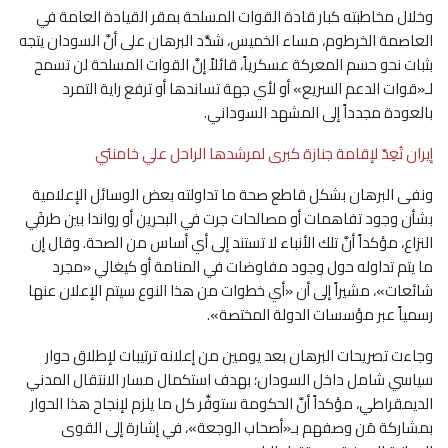
وخلال مخاطبته كبار قادة القوات المسلحة بمقر القيادة العامة في
العاصمة الخرطوم، مساء الخميس، شدَّد البرهان على أنَّ السودان يتجه
بثبات نحو حسم المعركة عسكرياً، قائلاً إنَّ القوات المسلحة لن تسمح
لـ«قوات الدعم السريع» أو لأي جهة تساندها أو ترفع راية التمرد
بالعودة مجدداً إلى المشهد السوداني.
إيران تُعِدّ لإقامة جنازة كبرى لمرشدها الراحل علي خامنئي
ونفى البرهان بشكل قاطع صحة ما تداولته بعض الوسائل الإعلامية
بشأن وجود تفاهمات أو مصالحات جرت في البحرين أو رواندا بين طرفَي
النزاع، مؤكداً أنَّ تلك الأنباء لا تستند إلى أي أساس من الصحة. وقال إن
ما يتم تداوله حول وجود مفاوضات في المنامة أو كيغالي «مجرد
شائعات»، مشيراً إلى أن «أي خطوات من هذا النوع سيتم الإعلان عنها
رسمياً عبر مؤسسات الدولة المختصة».
وجاءت تصريحات البرهان بعد يومين من إعلانه ترتيبات لإطلاق حوار
سياسي شامل داخل السودان؛ بهدف استكمال مسار الانتقال المدني
الديمقراطي، مؤكداً أنَّ الحكومة ستوفِّر كل ما يلزم لإنجاح هذا الحوار
بمشاركة مَن وصفهم بـ«أصحاب الوجعة»، في إشارة إلى القوى