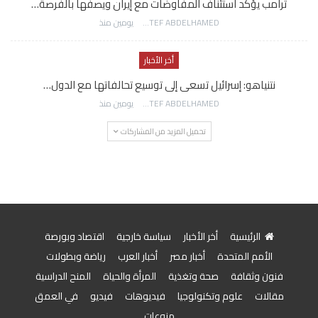
ترامب يؤكد استئناف المفاوضات مع إيران ويصفها بالفرصة…
AWATEF ABDELHAMED
يومين منذ
أخر الأخبار
نتنياهو: إسرائيل تسعى إلى توسيع تحالفاتها مع الدول…
AWATEF ABDELHAMED
يومين منذ
تحميل المزيد من المشاركات
الرئيسية
أخر الأخبار
سياسة خارجية
اقتصاد وبورصة
الأمم المتحدة
أخبار مصر
أخبار العرب
رياضة وبطولات
فنون وثقافة
صحة وتغذية
المرأة والحياة
المنح الدراسية
مقالات
علوم وتكنولوجيا
فيديوهات
فيديو
في العمق
منوعات