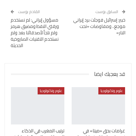
السابق بوست
القادم بوست
خبير: إسرائيل فوجئت برد إيراني
مسؤول إيراني: لم نستخدم
موجع.. ومفاوضات «تحت
ورقتي النفط ومضيق هرمز
النار»
ولم نلجأ لأصدقائنا بعد ولم
نستخدم التقنيات الصاروخية
الحديثة
قد يعجبك ايضا
علوم وتكنولوجيا
علوم وتكنولوجيا
غرامات بحق «ميتا» في
ترتيب المغرب في الذكاء