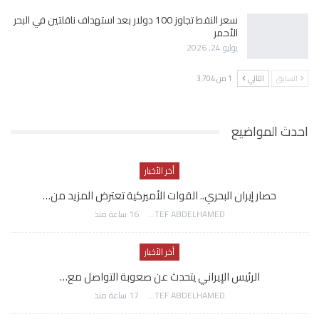
سعر النفط تجاوز 100 دولار بعد استهداف ناقلتين في البحر
الأحمر
يوليو 24, 2026
السابق
التالي
1 من 3٬704
احدث المواضيع
أخر الأخبار
حصار إيران البحري.. القوات الأميركية تعترض المزيد من…
AWATEF ABDELHAMED
16 ساعة منذ
أخر الأخبار
الرئيس الإيراني يتحدث عن صعوبة التواصل مع…
AWATEF ABDELHAMED
17 ساعة منذ