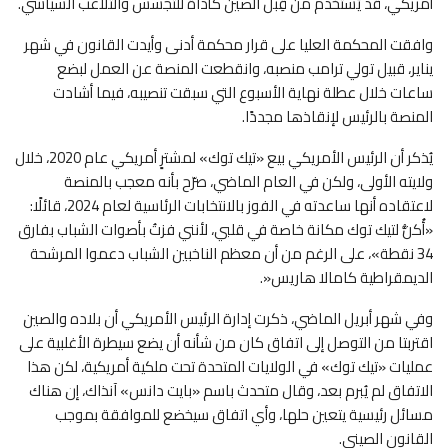
أمريكي، قد يُستخدم من قِبل الصين كأداة للتجسس والتلاعب السياسي.
وافقت المحكمة العليا على قرار محكمة أدنى وأيدت القانون في شهر
يناير، قبيل تولي ترامب منصبه، وانقطعت المنصة عن العمل لبضع
ساعات خلال عطلة نهاية الأسبوع التي سبقت تنصيبه، فيما أشادت
المنصة بالرئيس لإنقاذها مجددًا.
يُذكر أن الرئيس الأمريكي بيع «تيك توك» لمشترٍ أمريكي عام 2020، خلال
ولايته الأولى، ولكن في العام الماضي، صرّح بأنه معجب بالمنصة
لاعتقاده أنها ساعدته في الفوز بالانتخابات الرئاسية لعام 2024، قائلًا:
«أُكنُّ لتيك توك مكانة خاصة في قلبي، لأنني فزتُ بأصوات الشباب بفارق
34 نقطة»، على الرغم من أن معظم الناخبين الشباب دعموا المرشحة
الديمقراطية كامالا هاريس«.
وفي شهر أبريل الماضي، ذكرت إدارة الرئيس الأمريكي أن بلاده والصين
اقتربتا من التوصل إلى اتفاق كان من شأنه أن يضع سيطرة الأغلبية على
عمليات «تيك توك» في الولايات المتحدة تحت ملكية أمريكية، لكن هذا
الاتفاق لم يُبرم بعد، وقال متحدث باسم «بايت دانس» آنذاك، إن هناك
مسائل رئيسية يتعين حلها، وأي اتفاق سيخضع للموافقة بموجب
القانون الصيني.