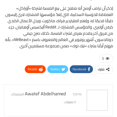
يُذكر أن ترامب أوضح أنه منفتح على بيع المنصة لشركة «أوراكل»
العملاقة للحوسبة السحابية، التي يُعدّ مؤسسها المشارك لاري إليسون
حليفًا قديمًا له، ويُعتبر الملياردير فرانك ماكورت، ورجل الأعمال الكندي
كيفن أوليري، والمؤسس المشارك لـ Reddit أليكسيس أوهانيان، جزء
من فريق آخر يتقدم بعرض لشراء المنصة، كذلك صرح جيمي
دونالدسون، أشهر يوتيوبر في العالم والمعروف باسم «MrBeast»، بأنه
مهتم أيضًا بشراء «تيك توك» ضمن مجموعة مستثمرين أخرى.
1
ReddIt
Twitter
Facebook
شارك
WhatsApp
Pinterest
البريد الإلكتروني
Awatef Abdelhamed
12570 المشاركات
0 تعليقات