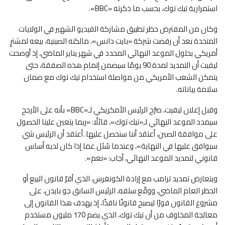
استمرارية تيك توك، بحسب ما ذكرته «BBC».
وكان من المفترض حظر تطبيق مشاركة الفيديو الشهير في الولايات
المتحدة بعد أن رفضت شركة «بايت دانس»، مالكته الصينية، بيعه لمشترٍ
أمريكي بحلول الموعد النهائي المحدد في شهر يناير الماضي، إذ أوضحت
ليفيت أن التمديد لمدة 90 يومًا سيضمن إتمام هذه الصفقة، حتى
يتمكن الشعب الأمريكي من مواصلة استخدام تيك توك مع ضمان
سلامة بياناته.
وقبل إعلان ليفيت، صرّح الرئيس الأمكريكي لـ«BBC» بأنه على الأرجح
سيمدد الموعد النهائي لـ«تيك توك»، قائلًا: «ربما يتعين علينا الحصول
على موافقة الصين، أعتقد أننا سنحصل عليها. أعتقد أن الرئيس شي
سيوافق عليها في النهاية»، وعندما سُئل عما إذا كان لديه أساس
قانوني لتمديد الموعد النهائي، أجاب: «نعم».
ويتعارض تمديد ترامب مع إرادة الكونغرس، الذي أقرّ قانون البيع أو
الحظر العام الماضي، ووقّع سلفه، الرئيس السابق جو بايدن، على
مشروع القانون فورًا ليصبح قانونًا نافذًا، إذ يهدف هذا القانون إلى
معالجة المخاوف من أن تيك توك، الذي يضم 170 مليون مستخدم