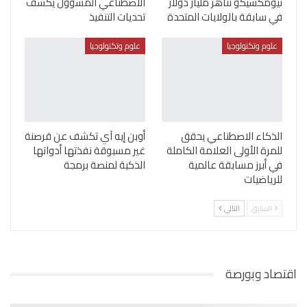
نيومكسيكو تناهز مليار دولار
الاصطناعي المسؤول يكشف
في سابقة بالولايات المتحدة
تحديات التنفيذ
علوم وتكنولوجيا
علوم وتكنولوجيا
الذكاء الاصطناعي يحقق
أوبن إيه آي تكشف عن قرصنة
للمرة الأولى العلامة الكاملة
غير مسبوقة نفذتها أدواتها
في أبرز مسابقة عالمية
الذكية لمنصة برمجة
للرياضيات
السابق
التالي
اقتصاد وبورصة