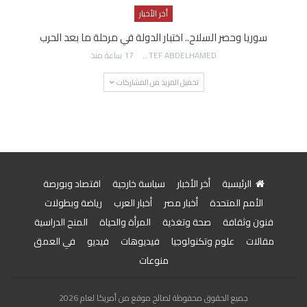
أخر الأخبار
سوريا وحصر السلاح.. اختبار الدولة في مرحلة ما بعد الحرب
AWATEF ABDELHAMED
17 ساعة منذ
تحميل المزيد من المشاركات
الرئيسية
أخر الأخبار
سياسة خارجية
اقتصاد وبورصة
الأمم المتحدة
أخبار مصر
أخبار العرب
رياضة وبطولات
فنون وثقافة
صحة وتغذية
المرأة والحياة
المنح الدراسية
مقالات
علوم وتكنولوجيا
فيديوهات
فيديو
في العمق
منوعات
جميع الحقوق محفوظة لصالح موقع من أمريكا لعام 2026