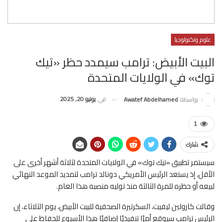
علوم وتكنولوجيا
البيت الأبيض: ترامب سيمدد حظر «تيك
توك» في الولايات المتحدة
في
يونيو 20, 2025
بواسطة
Awatef Abdelhamed
1
شارك
سيستمر تطبيق «تيك توك» في الولايات المتحدة لثلاثة أشهر أخرى على
الأقل، إذ يستعد الرئيس الأمريكي دونالد ترامب لتمديد الموعد النهائي
لبيعه أو حظره للمرة الثالثة منذ توليه منصبه هذا العام.
وقالت كارولين ليفيت، السكرتيرة الصحفية للبيت الأبيض، يوم الثلاثاء، إن
الرئيس ترامب سيوقع أمرًا تنفيذيًا إضافيًا هذا الأسبوع للحفاظ على