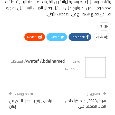
وأفادت وسائل إعلام رسمية إيرانية بأن القوات المسلحة الإيرانية أطلقت
عدة موجات من الصواريخ على إسرائيل، وقال الجيش الإسرائيلي إنه جرى
اعتراض جميع الصواريخ في الموجات الأولى.
3
ReddIt
Twitter
Facebook
شارك
WhatsApp
Pinterest
البريد الإلكتروني
Awatef Abdelhamed
12570 المشاركات
0 تعليقات
السابق بوست
القادم بوست
سباق 2028 يبدأ مبكراً داخل
ترامب يلوّح بالتدخل البري في
الحزب الديمقراطي
إيران