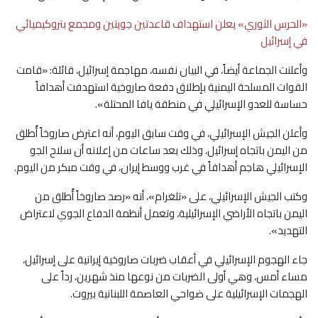
«الحرس الثوري» يعلن استهداف قاعدتين جويتين ومجمع بتروكيميائي
في إسرائيل
وأعلنت الجماعة أيضاً، في البيان ‌نفسه، مهاجمة إسرائيل، قائلة: «قامت
القوات المسلحة ⁠اليمنية ⁠بإطلاق دفعة صاروخية استهدفت أهدافاً
حساسة للعدو الإسرائيلي في منطقة يافا المحتلة».
وأعلن الجيش الإسرائيلي، في وقت سابق اليوم، أنه اعترض صاروخاً أُطلق
من اليمن باتجاه إسرائيل، وذلك بعد ساعات من إعلانه أن سلاح الجو
الإسرائيلي هاجم أهدافاً في غرب ووسط إيران، في وقت مبكر من اليوم.
وكتب الجيش الإسرائيلي، على «تلغرام»، أنه «رصد صاروخاً أُطلق من
اليمن باتجاه الأراضي الإسرائيلية، وتعمل أنظمة الدفاع الجوي لاعتراض
التهديد».
جاء الهجوم الإسرائيلي في أعقاب ضربات صاروخية إيرانية على إسرائيل،
مساء أمس، وهي أولى الضربات من نوعها منذ شهرين، رداً على
الهجمات الإسرائيلية على ضواحي العاصمة اللبنانية بيروت.