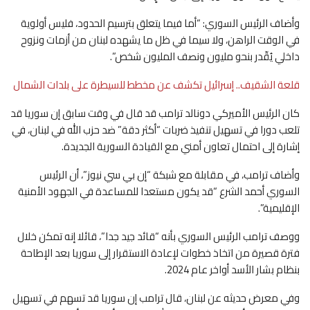
وأضاف الرئيس السوري: “أما فيما يتعلق بترسيم الحدود، فليس أولوية
في الوقت الراهن، ولا سيما في ظل ما يشهده لبنان من أزمات ونزوح
داخلي يُقّدر بنحو مليون ونصف المليون شخص”.
قلعة الشقيف.. إسرائيل تكشف عن مخطط للسيطرة على بلدات الشمال
كان الرئيس الأميركي دونالد ترامب قد قال في وقت سابق إن سوريا قد
تلعب دورا في تسهيل تنفيذ ضربات “أكثر دقة” ضد حزب الله في لبنان، في
إشارة إلى احتمال تعاون أمني مع القيادة السورية الجديدة.
وأضاف ترامب، في مقابلة مع شبكة “إن بي سي نيوز”، أن الرئيس
السوري أحمد الشرع “قد يكون مستعدا للمساعدة في الجهود الأمنية
الإقليمية”.
ووصف ترامب الرئيس السوري بأنه “قائد جيد جدا”، قائلا إنه تمكن خلال
فترة قصيرة من اتخاذ خطوات لإعادة الاستقرار إلى سوريا بعد الإطاحة
بنظام بشار الأسد أواخر عام 2024.
وفي معرض حديثه عن لبنان، قال ترامب إن سوريا قد تسهم في تسهيل