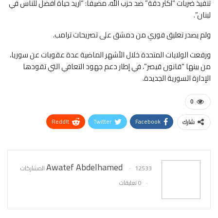
تنفيذ ضربات “أكثر دقة” ضد حزب الله، مضيفا: “أريد حياة أفضل للناس في
لبنان”.
ولم يصدر تعليق فوري من دمشق على تصريحات ترامب.
ورفعت الولايات المتحدة خلال الأشهر الماضية عدة عقوبات عن سوريا،
من بينها “قانون قيصر”، في إطار دعم جهود التعافي التي تقودها
الإدارة السورية الجديدة.
0
ReddIt
Twitter
Facebook
شارك
WhatsApp
Pinterest
البريد الإلكتروني
Awatef Abdelhamed
12533 المشاركات
0 تعليقات