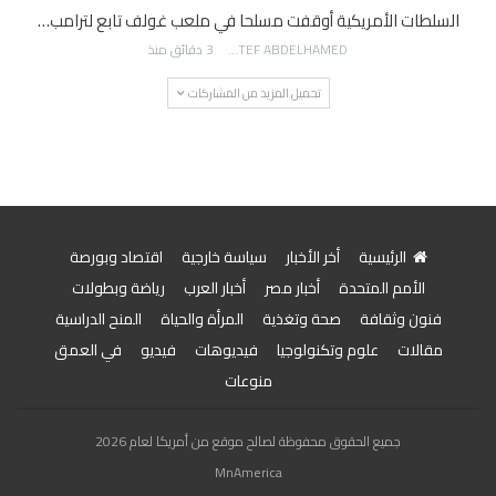
السلطات الأمريكية أوقفت مسلحا في ملعب غولف تابع لترامب…
AWATEF ABDELHAMED
3 دقائق منذ
تحميل المزيد من المشاركات
الرئيسية
أخر الأخبار
سياسة خارجية
اقتصاد وبورصة
الأمم المتحدة
أخبار مصر
أخبار العرب
رياضة وبطولات
فنون وثقافة
صحة وتغذية
المرأة والحياة
المنح الدراسية
مقالات
علوم وتكنولوجيا
فيديوهات
فيديو
في العمق
منوعات
جميع الحقوق محفوظة لصالح موقع من أمريكا لعام 2026
MnAmerica