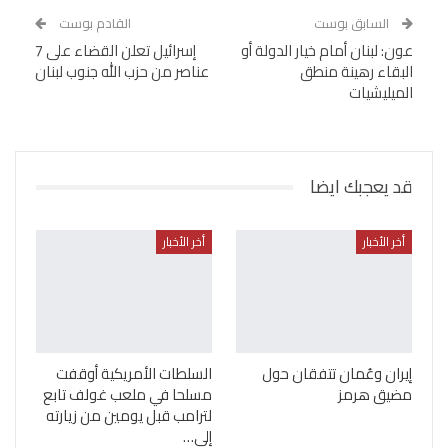
السابق بوست
القادم بوست
عون: لبنان أمام خيار الدولة أو
إسرائيل تعلن القضاء على 7
البقاء رهينة منطق
عناصر من حزب الله جنوب لبنان
الميليشيات
قد يعجبك ايضا
أخر الأخبار
أخر الأخبار
إيران وعُمان تتفقان حول
السلطات الأمريكية أوقفت
مضيق هرمز
مسلحا في ملعب غولف تابع
لترامب قبل يومين من زيارته
إلى…