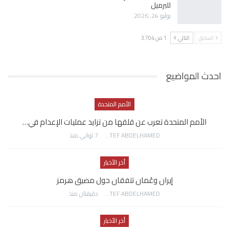
للبرميل
يوليو 24, 2026
السابق
التالي
1 من 3٬704
احدث المواضيع
الأمم المتحدة
الأمم المتحدة تعرب عن قلقها من تزايد عمليات الإعدام في…
AWATEF ABDELHAMED
7 ثواني منذ
أخر الأخبار
إيران وعُمان تتفقان حول مضيق هرمز
AWATEF ABDELHAMED
دقيقتان منذ
أخر الأخبار