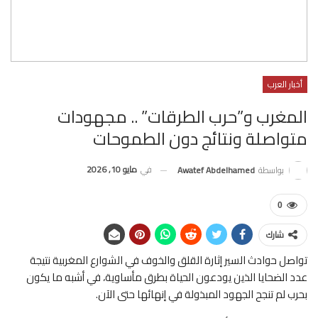
أخبار العرب
المغرب و”حرب الطرقات” .. مجهودات
متواصلة ونتائج دون الطموحات
في
مايو 10, 2026
بواسطة
Awatef Abdelhamed
0
شارك
تواصل حوادث السير إثارة القلق والخوف في الشوارع المغربية نتيجة
عدد الضحايا الذين يودعون الحياة بطرق مأساوية، في أشبه ما يكون
بحرب لم تنجح الجهود المبذولة في إنهائها حتى الآن.