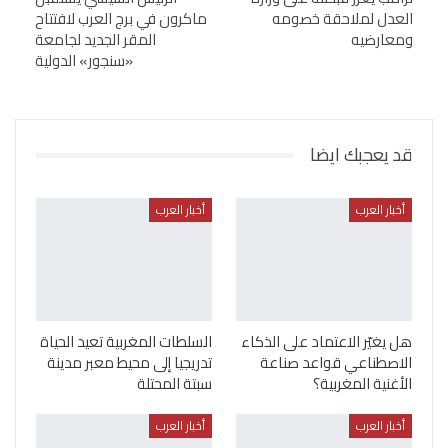
العدل لملاحقة خصومه
ماكرون في برج العرب لافتتاح
ومعارضيه
المقر الجديد لجامعة
«سنجور» الدولية
قد يعجبك ايضا
أخبار العرب
أخبار العرب
هل يغيّر الاعتماد على الذكاء
السلطات المغربية تعيد الحياة
الاصطناعي قواعد صناعة
تدريجيا إلى محيط معبر مدينة
الأغنية المغربية؟
سبتة المحتلة
أخبار العرب
أخبار العرب