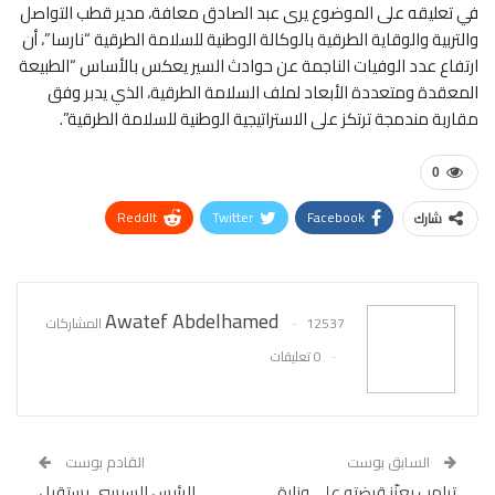
في تعليقه على الموضوع يرى عبد الصادق معافة، مدير قطب التواصل
والتربية والوقاية الطرقية بالوكالة الوطنية للسلامة الطرقية “نارسا”، أن
ارتفاع عدد الوفيات الناجمة عن حوادث السير يعكس بالأساس “الطبيعة
المعقدة ومتعددة الأبعاد لملف السلامة الطرقية، الذي يدبر وفق
مقاربة مندمجة ترتكز على الاستراتيجية الوطنية للسلامة الطرقية”.
0
ReddIt
Twitter
Facebook
شارك
WhatsApp
Pinterest
البريد الإلكتروني
Awatef Abdelhamed
12537 المشاركات
0 تعليقات
السابق بوست
القادم بوست
ترامب يعزّز قبضته على وزارة
الرئيس السيسي يستقبل