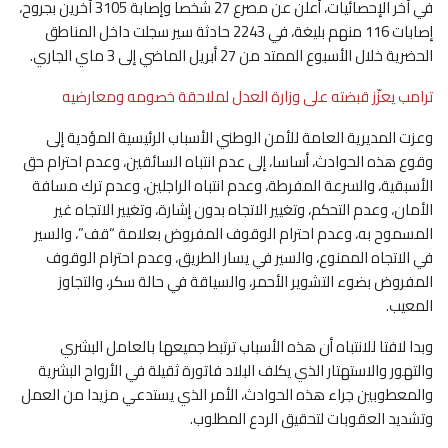
في آخر الإحصائيات، أعلن عن مصرع 27 شخصا وإصابة 3105 آخرين بجروح،
إصابات 116 منهم بليغة، في 2243 حادثة سير سجلت داخل المناطق
الحضرية خلال الأسبوع الممتد من 27 أبريل الماضي إلى 3 ماي الجاري.
ترامب يعزّز قبضته على وزارة العدل لملاحقة خصومه ومعارضيه
وعزت المديرية العامة للأمن الوطني الأسباب الرئيسية المؤدية إلى
وقوع هذه الحوادث، أساسا، إلى عدم انتباه السائقين، وعدم احترام حق
الأسبقية، والسرعة المفرطة، وعدم انتباه الراجلين، وعدم ترك مسافة
الأمان، وعدم التحكم، وتغيير الاتجاه بدون إشارة، وتغيير الاتجاه غير
المسموح به، وعدم احترام الوقوف المفروض بعلامة “قف”، والسير
في الاتجاه الممنوع، والسير في يسار الطريق، وعدم احترام الوقوف
المفروض بضوء التشوير الأحمر، والسياقة في حالة سكر، والتجاوز
المعيب.
وبدا لافتا للانتباه أن هذه الأسباب ترتبط جميعها بالعامل البشري
والتهور والاستهتار الذي يكلف البلاد فاتورة ثقيلة في الأرواح البشرية
والمعطوبين جراء هذه الحوادث، الأمر الذي يستدعي مزيدا من العمل
وتشديد العقوبات لتحقيق الردع المطلوب.