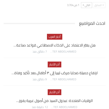
السابق
التالي
1 من 3٬704
احدث المواضيع
أخبار العرب
هل يغيّر الاعتماد على الذكاء الاصطناعي قواعد صناعة…
AWATEF ABDELHAMED
7 دقائق منذ
أخر الأخبار
ارتفاع حصيلة ضحايا مركب ليبيا إلى ٣ أطفال بعد تأكيد وفاة…
AWATEF ABDELHAMED
9 دقائق منذ
أخر الأخبار
الولايات المتحدة: عبدول السيد من أصول عربية يفوز…
AWATEF ABDELHAMED
12 دقيقة منذ